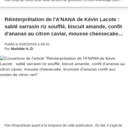
réel coup de coeur pour cette version de gnocchis. Et mon entourage (dont 2
enfants) n'ont pas...
Réinterprétation de l'A'NANA de Kévin Lacote :
sablé sarrasin riz soufflé, biscuit amande, confit
d'ananas au citron caviar, mousse cheesecake,
brunoise d'ananas confit aux zestes de citron
Publié le 04/03/2020 à 08:41
vert
Par
Mathilde H.-D.
Pas d'inquiétude quant à la longueur de cette publication...En fait, il s'agit de