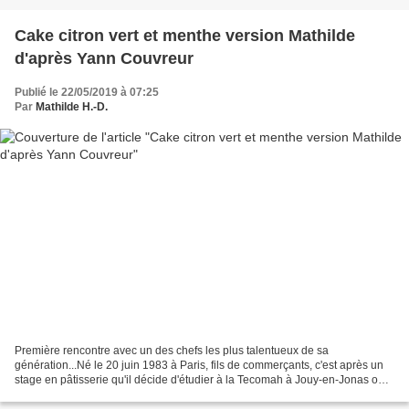
Cake citron vert et menthe version Mathilde
d'après Yann Couvreur
Publié le 22/05/2019 à 07:25
Par
Mathilde H.-D.
Première rencontre avec un des chefs les plus talentueux de sa
génération...Né le 20 juin 1983 à Paris, fils de commerçants, c'est après un
stage en pâtisserie qu'il décide d'étudier à la Tecomah à Jouy-en-Jonas où il
obtient un BEP en cuisine et un CAP...