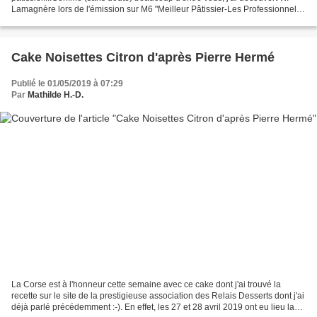
Lamagnère lors de l'émission sur M6 "Meilleur Pâtissier-Les Professionnels"
en 2017 où il a mené tambour battant sa...
Cake Noisettes Citron d'après Pierre Hermé
Publié le 01/05/2019 à 07:29
Par
Mathilde H.-D.
La Corse est à l'honneur cette semaine avec ce cake dont j'ai trouvé la
recette sur le site de la prestigieuse association des Relais Desserts dont j'ai
déjà parlé précédemment :-). En effet, les 27 et 28 avril 2019 ont eu lieu la