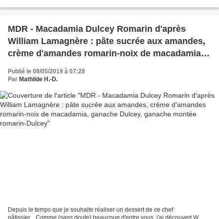
sauvages de mon enfance...Car,...
MDR - Macadamia Dulcey Romarin d'après
William Lamagnère : pâte sucrée aux amandes,
crème d'amandes romarin-noix de macadamia,
ganache Dulcey, ganache montée romarin-
Publié le 08/05/2019 à 07:28
Dulcey
Par
Mathilde H.-D.
Depuis le temps que je souhaite réaliser un dessert de ce chef
pâtissier....Comme (sans doute) beaucoup d'entre vous, j'ai découvert W.