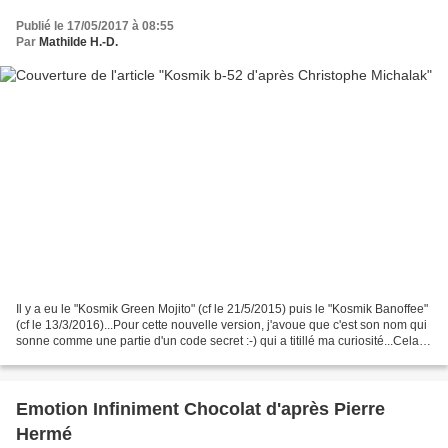
Publié le 17/05/2017 à 08:55
Par
Mathilde H.-D.
Il y a eu le "Kosmik Green Mojito" (cf le 21/5/2015) puis le "Kosmik Banoffee"
(cf le 13/3/2016)...Pour cette nouvelle version, j'avoue que c'est son nom qui
sonne comme une partie d'un code secret :-) qui a titillé ma curiosité...Cela
m'a d'emblée évoqué...
Emotion Infiniment Chocolat d'après Pierre
Hermé