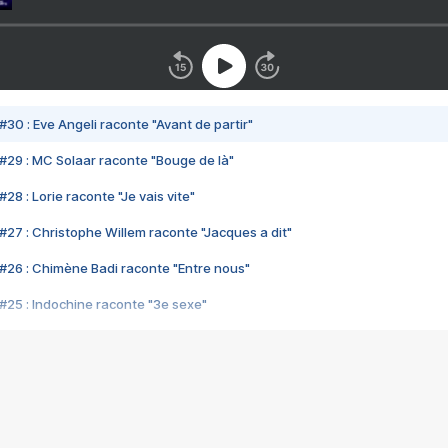
#30 : Eve Angeli raconte "Avant de partir"
#29 : MC Solaar raconte "Bouge de là"
28 : Lorie raconte "Je vais vite"
#27 : Christophe Willem raconte "Jacques a dit"
#26 : Chimène Badi raconte "Entre nous"
#25 : Indochine raconte "3e sexe"
#24 : Zaho raconte "C'est chelou"
#23 : Patrick Bruel raconte "Au café des délices"
#22 : Kyo raconte "Le chemin"