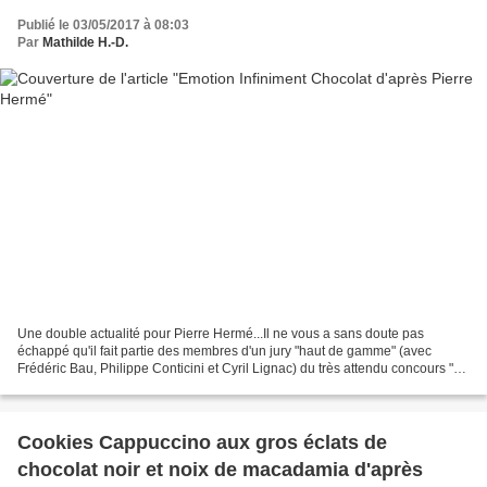
Publié le 03/05/2017 à 08:03
Par
Mathilde H.-D.
Une double actualité pour Pierre Hermé...Il ne vous a sans doute pas
échappé qu'il fait partie des membres d'un jury "haut de gamme" (avec
Frédéric Bau, Philippe Conticini et Cyril Lignac) du très attendu concours "Le
Meilleur Pâtissier : les professionnels"...
Cookies Cappuccino aux gros éclats de
chocolat noir et noix de macadamia d'après