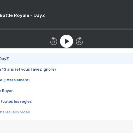
 Battle Royale - DayZ
 DayZ
 a 13 ans (et vous l'avez ignoré)
e (littéralement)
im Rayan
 toutes les règles
s les jeux vidéo
us choquant de Rockstar ? - Le scandale BULLY