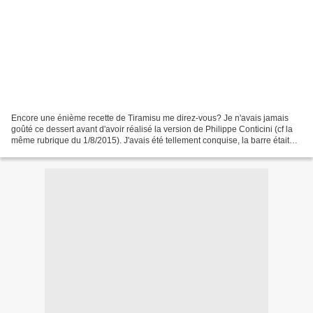
Encore une énième recette de Tiramisu me direz-vous? Je n'avais jamais
goûté ce dessert avant d'avoir réalisé la version de Philippe Conticini (cf la
même rubrique du 1/8/2015). J'avais été tellement conquise, la barre était
haute pour retrouver une autre...