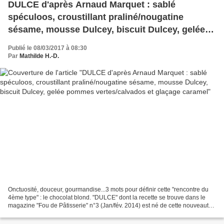
DULCE d'après Arnaud Marquet : sablé
spéculoos, croustillant praliné/nougatine
sésame, mousse Dulcey, biscuit Dulcey, gelée
pommes vertes/calvados et glaçage caramel
Publié le 08/03/2017 à 08:30
Par
Mathilde H.-D.
Onctuosité, douceur, gourmandise...3 mots pour définir cette "rencontre du
4ème type" : le chocolat blond. "DULCE" dont la recette se trouve dans le
magazine "Fou de Pâtisserie" n°3 (Jan/fév. 2014) est né de cette nouveauté
en décembre 2013, sous forme...