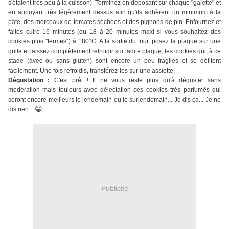
s'étalent très peu à la cuisson). Terminez en déposant sur chaque "galette" et
en appuyant très légèrement dessus afin qu'ils adhèrent un minimum à la
pâte, des morceaux de tomates séchées et des pignons de pin. Enfournez et
faites cuire 16 minutes (ou 18 à 20 minutes maxi si vous souhaitez des
cookies plus "fermes") à 180°C. A la sortie du four, posez la plaque sur une
grille et laissez complètement refroidir sur ladite plaque, les cookies qui, à ce
stade (avec ou sans gluten) sont encore un peu fragiles et se délitent
facilement. Une fois refroidis, transférez-les sur une assiette.
Dégustation :
C'est prêt ! Il ne vous reste plus qu'à déguster sans
modération mais toujours avec délectation ces cookies très parfumés qui
seront encore meilleurs le lendemain ou le surlendemain... Je dis ça... Je ne
😁
dis rien...
Publicité