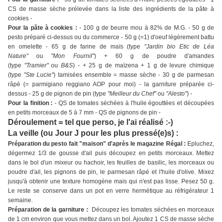
CS de masse sèche prélevée dans la liste des ingrédients de la pâte à
cookies -
Pour la pâte à cookies :
- 100 g de beurre mou à 82% de M.G. - 50 g de
pesto préparé ci-dessus ou du commerce - 50 g (=1) d'oeuf légèrement battu
en omelette - 65 g de farine de maïs (type
"Jardin bio Etic de Léa
Nature"
ou
"Mon Fournil"
) + 60 g de poudre d'amandes
(type
"Tramier"
ou
B&S
) - + 25 g de maïzena + 1 g de levure chimique
(type
"Ste Lucie"
) tamisées ensemble = masse sèche - 30 g de parmesan
râpé (= parmigiano reggiano AOP pour moi) - la garniture préparée ci-
dessus - 25 g de pignon de pin (type
"Meilleur du Chef"
ou
"Alesto"
) -
Pour la finition :
- QS de tomates séchées à l'huile égouttées et découpées
en petits morceaux de 5 à 7 mm - QS de pignons de pin -
Déroulement = tel que perso, je l'ai réalisé :-)
La veille (ou Jour J pour les plus pressé(e)s) :
Préparation du pesto fait "maison" d'après le magazine Régal :
Epluchez,
dégermez 1/3 de gousse d'ail puis découpez en petits morceaux. Mettez
dans le bol d'un mixeur ou hachoir, les feuilles de basilic, les morceaux ou
poudre d'ail, les pignons de pin, le parmesan râpé et l'huile d'olive. Mixez
jusqu'à obtenir une texture homogène mais qui n'est pas lisse. Pesez 50 g.
Le reste se conserve dans un pot en verre hermétique au réfrigérateur 1
semaine.
Préparation de la garniture :
Découpez les tomates séchées en morceaux
de 1 cm environ que vous mettez dans un bol. Ajoutez 1 CS de masse sèche