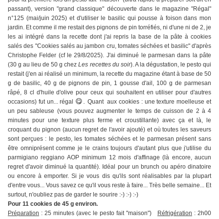
passant), version "grand classique" découverte dans le magazine "Régal"
n°125 (mai/juin 2025) et d'utiliser le basilic qui pousse à foison dans mon
jardin. Et comme il me restait des pignons de pin torréfiés, ni d'une ni de 2, je
les ai intégré dans la recette dont j'ai repris la base de la pâte à cookies
salés des "Cookies salés au jambon cru, tomates séchées et basilic" d'après
Christophe Felder (cf le 29/8/2025). J'ai diminué le parmesan dans la pâte
(30 g au lieu de 50 g chez
Les recettes du soir
). A la dégustation, le pesto qui
restait (j'en ai réalisé un minimum, la recette du magazine étant à base de 50
g de basilic, 40 g de pignons de pin, 1 gousse d'ail, 100 g de parmesan
râpé, 8 cl d'huile d'olive pour ceux qui souhaitent en utiliser pour d'autres
😋.
occasions) fut un... régal
Quant
aux cookies : une texture moelleuse et
un peu sableuse (vous pouvez augmenter le temps de cuisson de 2 à 4
minutes pour une texture plus ferme et croustillante) avec ça et là, le
croquant du pignon (aucun regret de l'avoir ajouté) et où toutes les saveurs
sont perçues : le pesto, les tomates séchées et le parmesan présent sans
être omniprésent comme je le crains toujours d'autant plus que j'utilise du
parmigiano reggiano AOP minimum 12 mois d'affinage (là encore, aucun
regret d'avoir diminué la quantité). Idéal pour un brunch ou apéro dinatoire
ou encore à emporter. Si je vous dis qu'ils sont réalisables par la plupart
d'entre vous... Vous savez ce qu'il vous reste à faire... Très belle semaine... Et
surtout, n'oubliez pas de garder le sourire :-) :-) :-)
Pour 11 cookies de 45 g environ.
Préparation
: 25 minutes (avec le pesto fait "maison")
Réfrigération
: 2h00