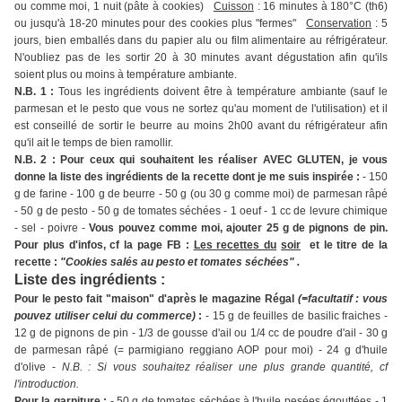
ou comme moi, 1 nuit (pâte à cookies)
Cuisson
: 16 minutes à 180°C (th6)
ou jusqu'à 18-20 minutes pour des cookies plus "fermes"
Conservation
: 5
jours, bien emballés dans du papier alu ou film alimentaire au réfrigérateur.
N'oubliez pas de les sortir 20 à 30 minutes avant dégustation afin qu'ils
soient plus ou moins à température ambiante.
N.B. 1 :
Tous les ingrédients doivent être à température ambiante (sauf le
parmesan et le pesto que vous ne sortez qu'au moment de l'utilisation) et il
est conseillé de sortir le beurre au moins 2h00 avant du réfrigérateur afin
qu'il ait le temps de bien ramollir.
N.B. 2 : Pour ceux qui souhaitent les réaliser AVEC GLUTEN, je vous
donne la liste des ingrédients de la recette dont je me suis inspirée :
- 150
g de farine - 100 g de beurre - 50 g (ou 30 g comme moi) de parmesan râpé
- 50 g de pesto - 50 g de tomates séchées - 1 oeuf - 1 cc de levure chimique
- sel - poivre -
Vous pouvez comme moi, ajouter 25 g de pignons de pin.
Pour plus d'infos, cf la page FB :
Les recettes du
soir
et le titre de la
recette :
"Cookies salés au pesto et tomates séchées" .
Liste des ingrédients :
Pour le pesto fait "maison" d'après le magazine Régal
(=facultatif : vous
pouvez utiliser celui du commerce)
:
- 15 g de feuilles de basilic fraiches -
12 g de pignons de pin - 1/3 de gousse d'ail ou 1/4 cc de poudre d'ail - 30 g
de parmesan râpé (= parmigiano reggiano AOP pour moi) - 24 g d'huile
d'olive -
N.B. : Si vous souhaitez réaliser une plus grande quantité, cf
l'introduction.
Pour la garniture :
- 50 g de tomates séchées à l'huile pesées égouttées - 1