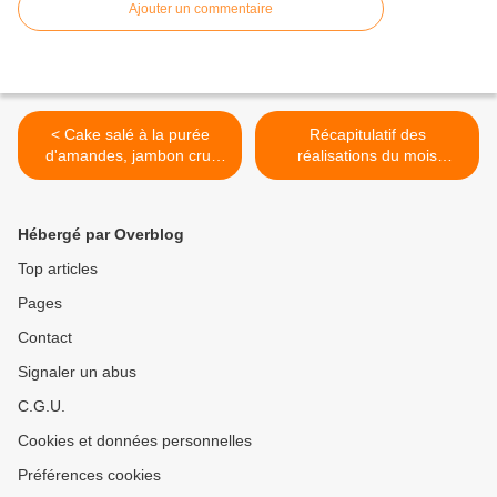
Ajouter un commentaire
< Cake salé à la purée
Récapitulatif des
d'amandes, jambon cru,
réalisations du mois
figues moelleuses et
d'octobre 2014, 2015,
ciboulette (sans farine)
2016, 2017, 2018, 2019,
2020, 2021, 2022, 2023,
Hébergé par Overblog
2024, classées par
rubriques >
Top articles
Pages
Contact
Signaler un abus
C.G.U.
Cookies et données personnelles
Préférences cookies