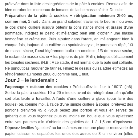
prélevée dans la liste des ingrédients de la pâte à cookies. Remuez afin de
bien enrober les morceaux de tomates de ladite masse sèche. De suite :
Préparation de la pâte à cookies + réfrigération minimum 2h00 ou,
comme moi, 1 nuit :
Dans un grand saladier, travaillez le beurre mou avec
le dos d'une cuillère jusqu'à obtenir la consistance molle et grasse d'une
pommade. Intégrez le pesto et mélangez bien afin d'obtenir une masse
homogène et crémeuse. Puis ajoutez dans l'ordre, en mélangeant bien à
chaque fois, toujours à la cuillère ou spatule/maryse, le parmesan râpé, 1/3
de masse sèche, l'oeuf légèrement battu en omelette, 1/3 de masse sèche,
le restant de masse sèche + les pignons de pin. Enfin, intégrez délicatement
les tomates séchées. (N.B. : A ce stade, il est normal que la pâte soit collante.
Ne surtout pas rajouter de farine). Filmez le dessus du saladier et mettez au
réfrigérateur au moins 2h00 ou comme moi, 1 nuit.
Jour J = le lendemain :
Façonnage + cuisson des cookies :
Préchauffez le four à 180°C (th6).
Sortez la pâte à cookies 10 à 20 minutes avant du réfrigérateur afin qu'elle
soit plus facile à travailler. A l'aide d'une cuillère à glace (pour faire des
boules) ou, comme moi, à l'aide d'une simple cuillère à soupe, prélevez des
portions d'environ 45 g (vous pesez une portion et vous en servez de
gabarit) que vous façonnez plus ou moins en boule que vous aplatissez
entre vos paumes afin d'obtenir des galettes de 1 à 1,5 cm d'épaisseur.
Déposez lesdites "galettes" au fur et à mesure sur une plaque recouverte de
papier cuisson et espacées les unes des autres de 3 cm environ (elles