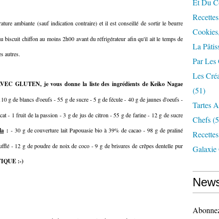
Et Du Cô
Recettes
ture ambiante (sauf indication contraire) et il est conseillé de sortir le beurre
Cookies,
u biscuit chiffon au moins 2h00 avant du réfrigérateur afin qu'il ait le temps de
La Pâtis
es autres.
Par Les
Les Cré
r AVEC GLUTEN, je vous donne la liste des ingrédients de Keiko Nagae
(51)
110 g de blancs d'oeufs - 55 g de sucre - 5 g de fécule - 40 g de jaunes d'oeufs -
Tartes 
cat - 1 fruit de la passion - 3 g de jus de citron - 55 g de farine - 12 g de sucre
Chefs
(5
la
:
- 30 g de couverture lait Papouasie bio à 39% de cacao - 98 g de praliné
Recette
fflé - 12 g de poudre de noix de coco - 9 g de brisures de crêpes dentelle pur
Galaxie
NTIQUE :-)
News
Abonnez-