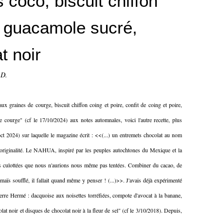
s coco, biscuit chiffon
, guacamole sucré,
t noir
-D.
ux graines de courge, biscuit chiffon coing et poire, confit de coing et poire,
e courge" (cf le 17/10/2024) aux notes automnales, voici l'autre recette, plus
oct 2024) sur laquelle le magazine écrit : <<(...) un entremets chocolat au nom
 originalité. Le NAHUA, inspiré par les peuples autochtones du Mexique et la
rs culottées que nous n'aurions nous même pas tentées. Combiner du cacao, de
 maïs soufflé, il fallait quand même y penser ! (...)>>. J'avais déjà expérimenté
erre Hermé : dacquoise aux noisettes torréfiées, compote d'avocat à la banane,
t noir et disques de chocolat noir à la fleur de sel" (cf le 3/10/2018). Depuis,