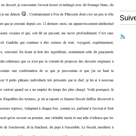
er en dessert, je consomme l'avocat écrasé et mélangé avec du fromage blanc, du
😋.
t je me délecte
Contrairement à Fou de Pâtisserie dont c'est un peu le rôle
Suiv
ment que je constate depuis ces 12 derniers mois, un appauvrissement intellectuel
réseaux sociaux et qui, soit dit en passant, me navre profondément. C'est sans
il Gaidella qui continue à être curieux de tout, voyagent, expérimentent,
e, sensoriel. En lisant la liste des ingrédients, notamment celle du guacamole
telle cohérence que ce n'est pas la volonté de proposer des desserts originaux à
ulais une confirmation de ce que je pressentais et que j'ai eu haut la
 8 petits gâteaux individuels tels présentés par le chef, je lui ai à nouveau
arer surtout quand on a un emploi du temps des plus chargé. Voilà pourquoi, là
n d'équilibre des textures, je lui ai rajouté ce fameux biscuit chiffon découvert à
lusieurs reprises, l'adaptant à chaque fois, comme ici, parfumé à l'avocat et fruit
ucré qu'on ressent en premier, une véritable tuerie et une telle évidence que les
te de l'onctuosité, de la fraicheur, du peps à l'ensemble. Le biscuit, moelleux à