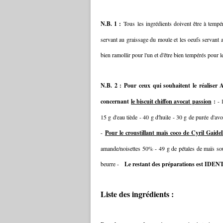
N.B. 1 :
Tous les ingrédients doivent être à tempéra
servant au graissage du moule et les oeufs servant a
bien ramollir pour l'un et d'être bien tempérés pour l
N.B. 2 : Pour ceux qui souhaitent le réalise
concernant
le biscuit chiffon avocat passion
:
- 
15 g d'eau tiède - 40 g d'huile - 30 g de purée d'avo
-
Pour le croustillant maïs coco de Cyril Gaidel
amande/noisettes 50% - 49 g de pétales de maïs sou
beurre -
Le restant des préparations est IDE
Liste des ingrédients :