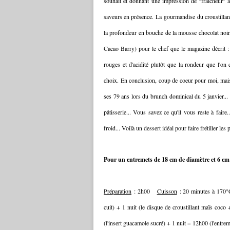
souhait et donnant une impression de "fraicheur" 
saveurs en présence. La gourmandise du croustillant
la profondeur en bouche de la mousse chocolat noi
Cacao Barry) pour le chef que le magazine décrit 
rouges et d'acidité plutôt que la rondeur que l'on
choix. En conclusion, coup de coeur pour moi, mais
ses 79 ans lors du brunch dominical du 5 janvier... l
pâtisserie... Vous savez ce qu'il vous reste à faire.
froid... Voilà un dessert idéal pour faire frétiller le
Pour un entremets de 18 cm de diamètre et 6 cm 
Préparation
: 2h00
Cuisson
: 20 minutes à 170°C
cuit) + 1 nuit (le disque de croustillant maïs coc
(l'insert guacamole sucré) + 1 nuit = 12h00 (l'ent