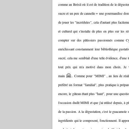
comme au Brésil où il est de tradition de le dégust
sucre et un peu de cannelle = une gourmandise don
de jouer les "incrédules", cela d'autant plus facile
et culturel qui s'installe de plus en plus sur les 
compter sur des pâtissiers passionnés comme Cyr
enrichissant constamment leur bibliothèque gustativ
sucré, cela me semblait d'une telle évidence, d'une 
tout prix qui m'a motivé dans mon choix. Je vo
🤗.
main
Comme pour "MIMI" , au lieu de réaliser
préféré un format "familial", plus pratique à prép
encore, le gâteau étant plus "haut", pour une questio
l'occasion dudit MIMI et que j'ai utilisé depuis, à p
de la passion. A la dégustation, c'est le guacamole s
ingrédients qui le composent, fonctionnent. Il appor