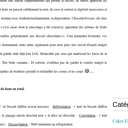
amène une mâche supplémentaire qui permet là encore, de mieux apprécier les
 dont on perçoit subtilement la noix de coco et surtout la légèreté mousseuse et
r termine avec bonheur/enchantement, la dégustation. Chocolat Evocao (de chez
: <<Un cacao dont le mussilage a été conservé, apportant des arômes de fruits
 confère généralement aux dessert chocolatés>>. Cela permettra d'orienter vos
 étonnament, entre autre, également pour mon père, très ouvert d'esprit malgré
a galette était déjà loin LOL. Réalisable par ceux qui maitrisent les bases de la
.. Très belle semaine... Et surtout, n'oubliez pas de garder le sourire malgré le
😅....
s papilles de bonheur gustatif et réchauffer les coeurs et les corps
de haut au total.
Caté
 (le biscuit chiffon avocat passion)
Réfrigération
: 1 nuit (le biscuit chiffon
o + le glaçage miroir chocolat noir + la déco en chocolat)
Congélation
: 1 nuit
Cakes E
remets)
Décongélation
: 5h00 minimum au réfrigérateur.