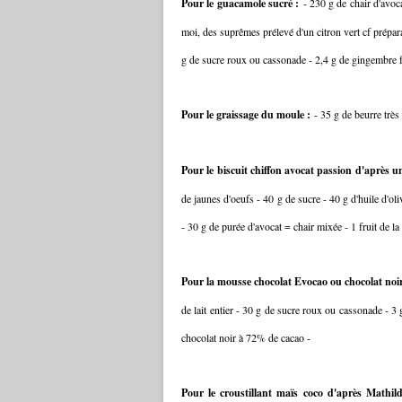
Pour le guacamole sucré :
- 230 g de chair d'avoc
moi, des suprêmes prélevé d'un citron vert cf préparat
g de sucre roux ou cassonade - 2,4 g de gingembre fr
Pour le graissage du moule :
- 35 g de beurre trè
Pour le biscuit chiffon avocat passion d'après 
de jaunes d'oeufs - 40 g de sucre - 40 g d'huile d'
- 30 g de purée d'avocat = chair mixée - 1 fruit de la
Pour la mousse chocolat Evocao ou chocolat noi
de lait entier - 30 g de sucre roux ou cassonade - 3
chocolat noir à 72% de cacao -
Pour le croustillant maïs coco d'après Mathil