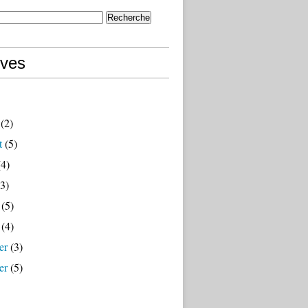
ives
(2)
t
(5)
4)
3)
(5)
(4)
er
(3)
er
(5)