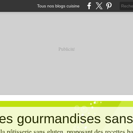
Tous nos blogs cuisine
Publicité
es gourmandises sans
la pâtisserie sans gluten, proposant des recettes b