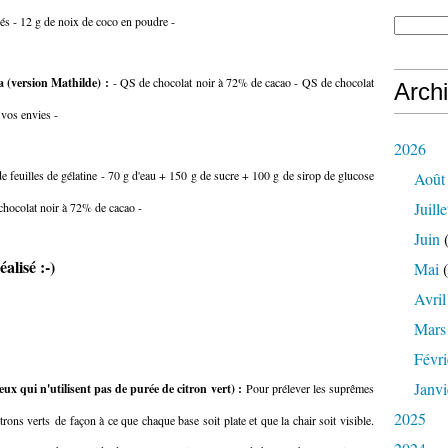
sés - 12 g de noix de coco en poudre -
a (version Mathilde) :
- QS de chocolat noir à 72% de cacao - QS de chocolat
Arch
 vos envies -
2026
de feuilles de gélatine - 70 g d'eau + 150 g de sucre + 100 g de sirop de glucose
Août
Juille
chocolat noir à 72% de cacao -
Juin
(
éalisé :-)
Mai
(
Avril
Mars
Févri
Janvi
ux qui n'utilisent pas de purée de citron vert) :
Pour prélever les suprêmes
2025
trons verts de façon à ce que chaque base soit plate et que la chair soit visible.