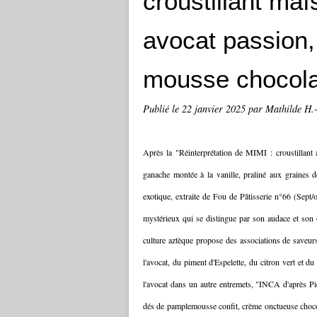
croustillant maï
avocat passion
mousse chocola
Publié le
22 janvier 2025
par Mathilde H.
Après la "Réinterprétation de MIMI : croustillant a
ganache montée à la vanille, praliné aux graines d
exotique, extraite de Fou de Pâtisserie n°66 (Sept/
mystérieux qui se distingue par son audace et son
culture aztèque propose des associations de saveu
l'avocat, du piment d'Espelette, du citron vert et du
l'avocat dans un autre entremets, "INCA d'après Pi
dés de pamplemousse confit, crème onctueuse chocola