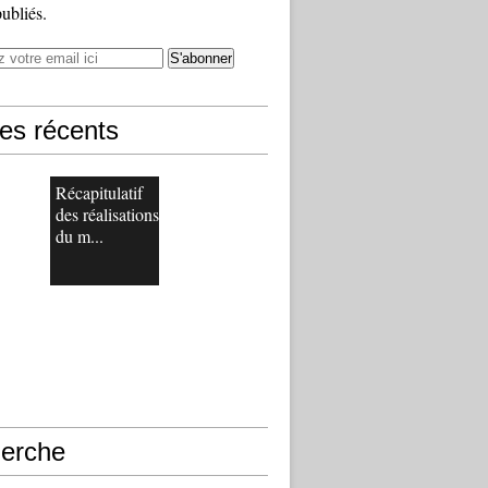
publiés.
les récents
Récapitulatif
des réalisations
du m...
erche