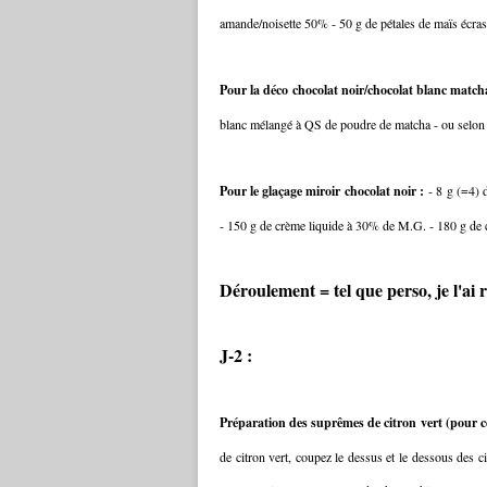
amande/noisette 50% - 50 g de pétales de maïs écra
Pour la déco chocolat noir/chocolat blanc match
blanc mélangé à QS de poudre de matcha - ou selon
Pour le glaçage miroir chocolat noir :
- 8 g (=4) 
- 150 g de crème liquide à 30% de M.G. - 180 g de 
Déroulement = tel que perso, je l'ai r
J-2 :
Préparation des suprêmes de citron vert (pour ce
de citron vert, coupez le dessus et le dessous des ci