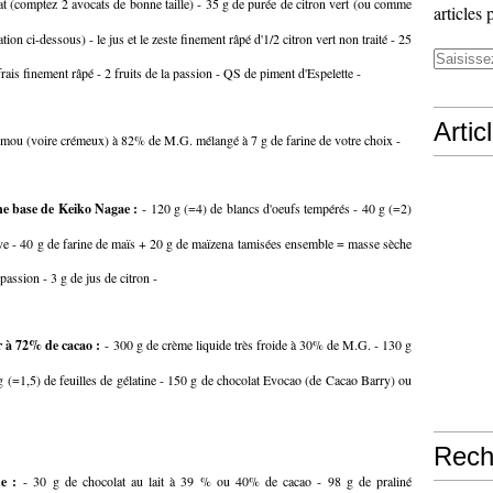
at (comptez 2 avocats de bonne taille) - 35 g de purée de citron vert (ou comme
articles 
ion ci-dessous) - le jus et le zeste finement râpé d'1/2 citron vert non traité - 25
ais finement râpé - 2 fruits de la passion - QS de piment d'Espelette -
Artic
s mou (voire crémeux) à 82% de M.G. mélangé à 7 g de farine de votre choix -
une base de Keiko Nagae :
- 120 g (=4) de blancs d'oeufs tempérés - 40 g (=2)
olive - 40 g de farine de maïs + 20 g de maïzena tamisées ensemble = masse sèche
 passion - 3 g de jus de citron -
r à 72% de cacao :
- 300 g de crème liquide très froide à 30% de M.G. - 130 g
 g (=1,5) de feuilles de gélatine - 150 g de chocolat Evocao (de Cacao Barry) ou
Rech
de :
- 30 g de chocolat au lait à 39 % ou 40% de cacao - 98 g de praliné