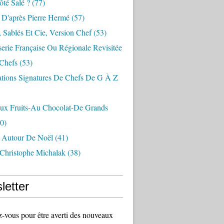
té Salé ?
(77)
 D'après Pierre Hermé
(57)
 Sablés Et Cie, Version Chef
(53)
serie Française Ou Régionale Revisitée
 Chefs
(53)
ations Signatures De Chefs De G À Z
Aux Fruits-Au Chocolat-De Grands
0)
s Autour De Noël
(41)
 Christophe Michalak
(38)
letter
vous pour être averti des nouveaux