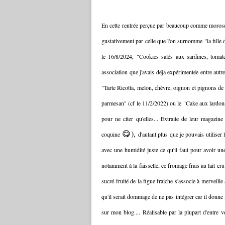
En cette rentrée perçue par beaucoup comme morose,
gustativement par celle que l'on surnomme "la fille
le 16/8/2024, "Cookies salés aux sardines, tomat
association que j'avais déjà expérimentée entre aut
"Tarte Ricotta, melon, chèvre, oignon et pignons de 
parmesan" (cf le 11/2/2022) ou le "Cake aux lardon
pour ne citer qu'elles... Extraite de leur magazine
😋),
coquine
d'autant plus que je pouvais utilise
avec une humidité juste ce qu'il faut pour avoir un
notamment à la faisselle, ce fromage frais au lait cr
sucré-fruité de la figue fraiche s'associe à merveill
qu'il serait dommage de ne pas intégrer car il donn
sur mon blog.... Réalisable par la plupart d'entre vo