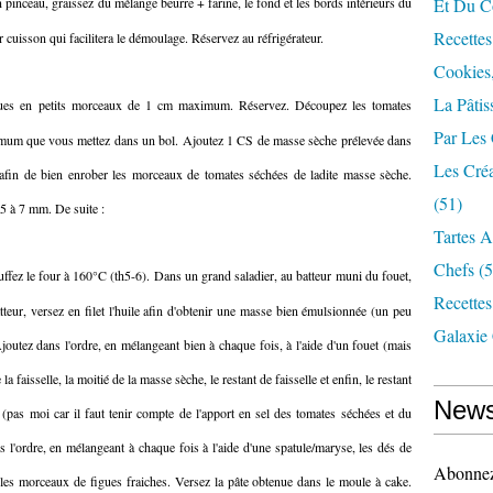
n pinceau, graissez du mélange beurre + farine, le fond et les bords intérieurs du
Et Du Cô
Recettes
 cuisson qui facilitera le démoulage. Réservez au réfrigérateur.
Cookies,
La Pâtis
ues en petits morceaux de 1 cm maximum. Réservez. Découpez les tomates
Par Les
imum que vous mettez dans un bol. Ajoutez 1 CS de masse sèche prélevée dans
Les Cré
z afin de bien enrober les morceaux de tomates séchées de ladite masse sèche.
(51)
e 5 à 7 mm. De suite :
Tartes 
Chefs
(5
ffez le four à 160°C (th5-6). Dans un grand saladier, au batteur muni du fouet,
Recette
tteur, versez en filet l'huile afin d'obtenir une masse bien émulsionnée (un peu
Galaxie
utez dans l'ordre, en mélangeant bien à chaque fois, à l'aide d'un fouet (mais
e la faisselle, la moitié de la masse sèche, le restant de faisselle et enfin, le restant
News
pas moi car il faut tenir compte de l'apport en sel des tomates séchées et du
s l'ordre, en mélangeant à chaque fois à l'aide d'une spatule/maryse, les dés de
Abonnez-
 les morceaux de figues fraiches. Versez la pâte obtenue dans le moule à cake.