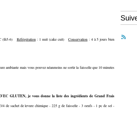
Suiv
°C (th5-6)
Réfrigération
: 1 nuit (cake cuit)
Conservation
: 4 à 5 jours bien
ature ambiante mais vous pouvez néanmoins ne sortir la faisselle que 10 minutes
r AVEC GLUTEN, je vous donne la liste des ingrédients de Grand Frais
 3/4 de sachet de levure chimique - 225 g de faisselle - 3 oeufs - 1 pc de sel -