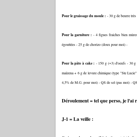
Pour le graissage du moule :
- 30 g de beurre trè
Pour la garniture :
- 4 figues fraiches bien mûre
égouttées - 25 g de chorizo (doux pour moi) -
Pour la pâte à cake :
- 150 g (=3) d'oeufs - 30 g
maïzena + 6 g de levure chimique (type "Ste Lucie" 
4,5% de M.G. pour moi) - QS de sel (pas moi) - QS 
Déroulement = tel que perso, je l'ai r
J-1 = La veille :