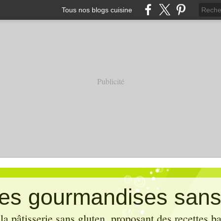
Tous nos blogs cuisine
Publicité
es gourmandises sans
la pâtisserie sans gluten, proposant des recettes b