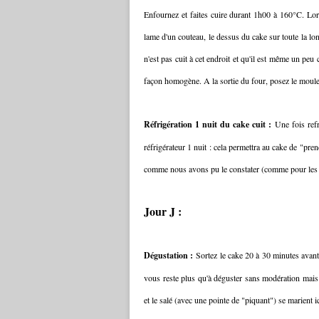
Enfournez et faites cuire durant 1h00 à 160°C. Lors
lame d'un couteau, le dessus du cake sur toute la l
n'est pas cuit à cet endroit et qu'il est même un peu
façon homogène. A la sortie du four, posez le moule 
Réfrigération 1 nuit du cake cuit :
Une fois refr
réfrigérateur 1 nuit : cela permettra au cake de "pr
comme nous avons pu le constater (comme pour les autr
Jour J :
Dégustation :
Sortez le cake 20 à 30 minutes avant 
vous reste plus qu'à déguster sans modération mais t
et le salé (avec une pointe de "piquant") se marient ici