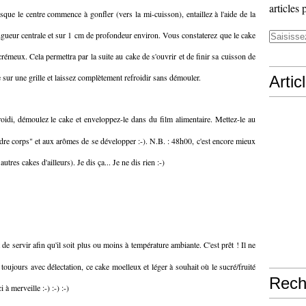
articles 
que le centre commence à gonfler (vers la mi-cuisson), entaillez à l'aide de la
ongueur centrale et sur 1 cm de profondeur environ. Vous constaterez que le cake
 crémeux. Cela permettra par la suite au cake de s'ouvrir et de finir sa cuisson de
sur une grille et laissez complètement refroidir sans démouler.
Artic
oidi, démoulez le cake et enveloppez-le dans du film alimentaire. Mettez-le au
endre corps" et aux arômes de se développer :-). N.B. : 48h00, c'est encore mieux
es cakes d'ailleurs). Je dis ça... Je ne dis rien :-)
de servir afin qu'il soit plus ou moins à température ambiante. C'est prêt ! Il ne
oujours avec délectation, ce cake moelleux et léger à souhait où le sucré/fruité
Rech
 à merveille :-) :-) :-)