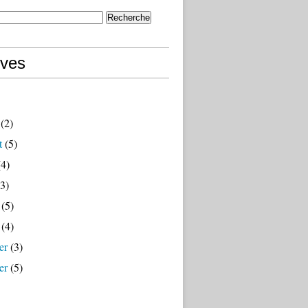
ives
(2)
t
(5)
4)
3)
(5)
(4)
er
(3)
er
(5)