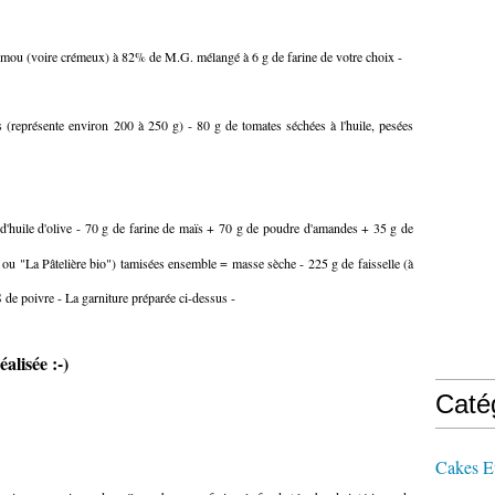
s mou (voire crémeux) à 82% de M.G. mélangé à 6 g de farine de votre choix -
s (représente environ 200 à 250 g) - 80 g de tomates séchées à l'huile, pesées
 d'huile d'olive - 70 g de farine de maïs + 70 g de poudre d'amandes + 35 g de
ou "La Pâtelière bio") tamisées ensemble = masse sèche - 225 g de faisselle (à
de poivre - La garniture préparée ci-dessus -
éalisée :-)
Caté
Cakes E