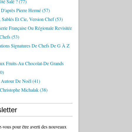
té Salé ?
(77)
 D'après Pierre Hermé
(57)
 Sablés Et Cie, Version Chef
(53)
serie Française Ou Régionale Revisitée
 Chefs
(53)
ations Signatures De Chefs De G À Z
Aux Fruits-Au Chocolat-De Grands
0)
s Autour De Noël
(41)
 Christophe Michalak
(38)
letter
vous pour être averti des nouveaux