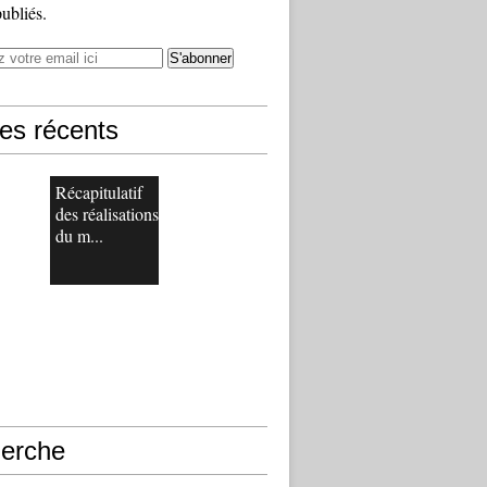
publiés.
les récents
Récapitulatif
des réalisations
du m...
erche