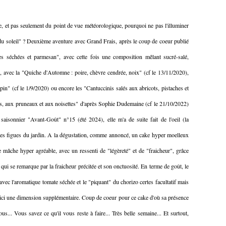
 et pas seulement du point de vue météorologique, pourquoi ne pas l'illuminer
 du soleil" ? Deuxième aventure avec Grand Frais, après le coup de coeur publié
es séchées et parmesan", avec cette fois une composition mêlant sucré-salé,
re, avec la "Quiche d'Automne : poire, chèvre cendrée, noix" (cf le 13/11/2020),
pin" (cf le 1/9/2020) ou encore les "Cantuccinis salés aux abricots, pistaches et
s, aux pruneaux et aux noisettes" d'après Sophie Dudemaine (cf le 21/10/2022)
 saisonnier "Avant-Goût" n°15 (été 2024), elle m'a de suite fait de l'oeil (la
r les figues du jardin. A la dégustation, comme annoncé, un cake hyper moelleux
e mâche hyper agréable, avec un ressenti de "légèreté" et de "fraicheur", grâce
u qui se remarque par la fraicheur précitée et son onctuosité. En terme de goût, le
e avec l'aromatique tomate séchée et le "piquant" du chorizo certes facultatif mais
e ici une dimension supplémentaire. Coup de coeur pour ce cake d'où sa présence
us... Vous savez ce qu'il vous reste à faire... Très belle semaine... Et surtout,