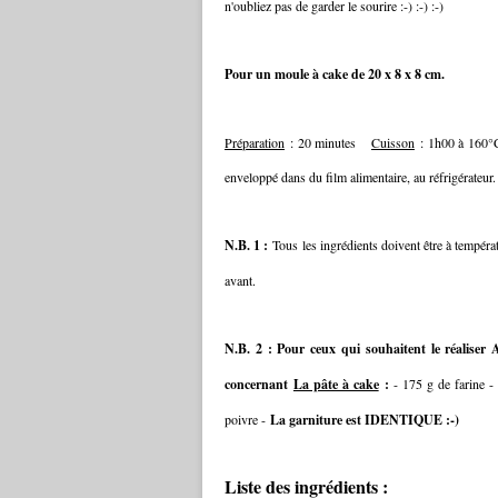
n'oubliez pas de garder le sourire :-) :-) :-)
Pour un moule à cake de 20 x 8 x 8 cm.
Préparation
: 20 minutes
Cuisson
: 1h00 à 160
enveloppé dans du film alimentaire, au réfrigérateur.
N.B. 1 :
Tous les ingrédients doivent être à tempér
avant.
N.B. 2 : Pour ceux qui souhaitent le réalise
concernant
La pâte à cake
:
- 175 g de farine -
poivre -
La garniture est IDENTIQUE :-)
Liste des ingrédients :