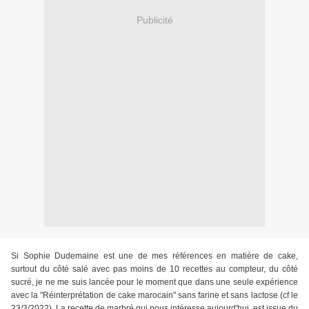
Publicité
Si Sophie Dudemaine est une de mes références en matière de cake,
surtout du côté salé avec pas moins de 10 recettes au compteur, du côté
sucré, je ne me suis lancée pour le moment que dans une seule expérience
avec la "Réinterprétation de cake marocain" sans farine et sans lactose (cf le
23/3/2022). La recette de marbré qui nous intéresse aujourd'hui, est issue du