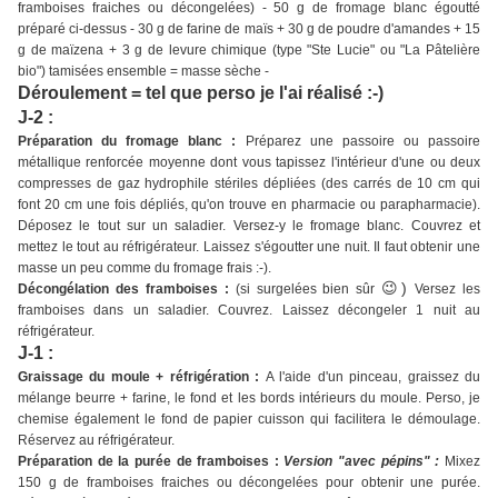
framboises fraiches ou décongelées) - 50 g de fromage blanc égoutté
préparé ci-dessus - 30 g de farine de maïs + 30 g de poudre d'amandes + 15
g de maïzena + 3 g de levure chimique (type "Ste Lucie" ou "La Pâtelière
bio") tamisées ensemble = masse sèche -
Déroulement = tel que perso je l'ai réalisé :-)
J-2 :
Préparation du fromage blanc :
Préparez une passoire ou passoire
métallique renforcée moyenne dont vous tapissez l'intérieur d'une ou deux
compresses de gaz hydrophile stériles dépliées (des carrés de 10 cm qui
font 20 cm une fois dépliés, qu'on trouve en pharmacie ou parapharmacie).
Déposez le tout sur un saladier. Versez-y le fromage blanc. Couvrez et
mettez le tout au réfrigérateur. Laissez s'égoutter une nuit. Il faut obtenir une
masse un peu comme du fromage frais :-).
😉)
Décongélation des framboises :
(si surgelées bien sûr
Versez les
framboises dans un saladier. Couvrez. Laissez décongeler 1 nuit au
réfrigérateur.
J-1 :
Graissage du moule + réfrigération :
A l'aide d'un pinceau, graissez du
mélange beurre + farine, le fond et les bords intérieurs du moule. Perso, je
chemise également le fond de papier cuisson qui facilitera le démoulage.
Réservez au réfrigérateur.
Préparation de la purée de framboises :
Version "avec pépins" :
Mixez
150 g de framboises fraiches ou décongelées pour obtenir une purée.