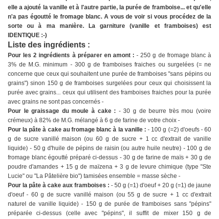
elle a ajouté la vanille et à l'autre partie, la purée de framboise... et qu'elle
n'a pas égoutté le fromage blanc. A vous de voir si vous procédez de la
sorte ou à ma manière. La garniture (vanille et framboises) est
IDENTIQUE :-)
Liste des ingrédients :
Pour les 2 ingrédients à préparer en amont :
- 250 g de fromage blanc à
3% de M.G. minimum - 300 g de framboises fraiches ou surgelées (= ne
concerne que ceux qui souhaitent une purée de framboises "sans pépins ou
grains") sinon 150 g de framboises surgelées pour ceux qui choisissent la
purée avec grains... ceux qui utilisent des framboises fraiches pour la purée
avec grains ne sont pas concernés -
Pour le graissage du moule à cake :
- 30 g de beurre très mou (voire
crémeux) à 82% de M.G. mélangé à 6 g de farine de votre choix -
Pour la pâte à cake au fromage blanc à la vanille :
- 100 g (=2) d'oeufs - 60
g de sucre vanillé maison (ou 60 g de sucre + 1 cc d'extrait de vanille
liquide) - 50 g d'huile de pépins de raisin (ou autre huile neutre) - 100 g de
fromage blanc égoutté préparé ci-dessus - 30 g de farine de maïs + 30 g de
poudre d'amandes + 15 g de maïzena + 3 g de levure chimique (type "Ste
Lucie" ou "La Pâtelière bio") tamisées ensemble = masse sèche -
Pour la pâte à cake aux framboises :
- 50 g (=1) d'oeuf + 20 g (=1) de jaune
d'oeuf - 60 g de sucre vanillé maison (ou 55 g de sucre + 1 cc d'extrait
naturel de vanille liquide) - 150 g de purée de framboises sans "pépins"
préparée ci-dessus (celle avec "pépins", il suffit de mixer 150 g de