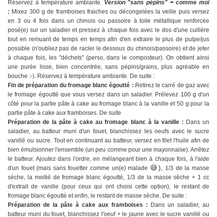
Réservez à température ambiante.
Version "sans pépins" = comme moi
:
Mixez 300 g de framboises fraiches ou décongelées la veille puis versez
en 3 ou 4 fois dans un chinois ou passoire à toile métallique renforcée
posé(e) sur un saladier et pressez à chaque fois avec le dos d'une cuillère
tout en remuant de temps en temps afin d'en extraire le plus de pulpe/jus
possible (n'oubliez pas de racler le dessous du chinois/passoire) et de jeter
à chaque fois, les "déchets" (perso, dans le composteur). On obtient ainsi
une purée lisse, bien concentrée, sans pépins/grains, plus agréable en
bouche :-). Réservez à température ambiante. De suite :
Fin de préparation du fromage blanc égoutté :
Retirez le carré de gaz avec
le fromage égoutté que vous versez dans un saladier. Prélevez 100 g d'un
côté pour la partie pâte à cake au fromage blanc à la vanille et 50 g pour la
partie pâte à cake aux framboises. De suite
Préparation de la pâte à cake au fromage blanc à la vanille :
Dans un
saladier, au batteur muni d'un fouet, blanchissez les oeufs avec le sucre
vanillé ou sucre. Tout en continuant au batteur, versez en filet l'huile afin de
bien émulsionner l'ensemble (un peu comme pour une mayonnaise). Arrêtez
le batteur. Ajoutez dans l'ordre, en mélangeant bien à chaque fois, à l'aide
😅),
d'un fouet (mais sans fouetter comme un(e) malade
1/3 de la masse
sèche, la moitié de fromage blanc égoutté, 1/3 de la masse sèche + 1 cc
d'extrait de vanille (pour ceux qui ont choisi cette option), le restant de
fromage blanc égoutté et enfin, le restant de masse sèche. De suite :
Préparation de la pâte à cake aux framboises :
Dans un saladier, au
batteur muni du fouet, blanchissez l'oeuf + le jaune avec le sucre vanillé ou