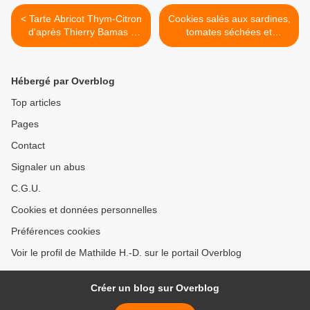
< Tarte Abricot Thym-Citron
Cookies salés aux sardines,
d'après Thierry Bamas :
tomates séchées et
fond de tarte en trompe-
parmesan d'après Grand
l'oeil au croustillant, crème
Frais >
thym-citron et citron vert,
Hébergé par Overblog
biscuit Joconde, gelée
d'abricots avec morceaux
Top articles
d'abricots
Pages
Contact
Signaler un abus
C.G.U.
Cookies et données personnelles
Préférences cookies
Voir le profil de Mathilde H.-D. sur le portail Overblog
Créer un blog sur Overblog