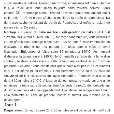
sucre. Arrêtez le batteur. Ajoutez dans l'ordre, en mélangeant bien à chaque
fois, à l'aide d'un fouet (mais toujours sans fouetter comme un(e)
😅),
malade
le fromage blanc + l'extrait de vanille (pour ceux qui ont choisi
cette option), 1/3 de masse sèche, la moitié de la purée de framboises, 1/3
de masse sèche, le restant de purée de framboises et enfin, le restant de
masse sèche. De suite :
Montage + cuisson du cake marbré + réfrigération du cake cuit 1 nuit
:
Préchauffez le four à 160°C (th5-6). De façon "anarchique", vous alternez 2
CS de pâte à cake fromage blanc puis 3 CS de pâte à cake framboises en
essayant de répartir un peu partout (ou faites comme vous en avez
l'habitude). Enfournez et faites cuire 35 minutes à 160°C. Au moment
d'abaisser la température à 140°C (th4-5), entaillez à l'aide de la lame d'un
couteau, le dessus du cake sur toute la longueur centrale et sur 1 cm de
profondeur environ : vous constaterez que le cake n'est pas cuit à cet endroit
et qu'il est même plutôt crémeux. Cela permettra par la suite au cake de
s'ouvrir et de finir sa cuisson de façon homogène. Poursuivez la cuisson
durant 30 minutes à 140°C. A la sortie du four, posez le moule sur une grille
et laissez refroidir sans démouler. Une fois tiède (refroidi), démoulez-le sur
du film alimentaire et enveloppez-le dudit film. Mettez au réfrigérateur 1 nuit :
cela permettra au cake de prendre "corps" et surtout, aux arômes de se
développer :-)
Jour J :
Dégustation :
Sortez le cake 20 à 30 minutes avant de servir afin qu'il soit