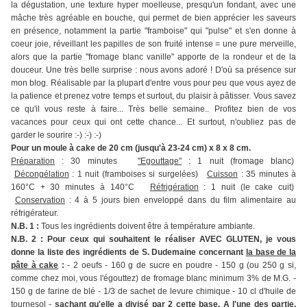
la dégustation, une texture hyper moelleuse, presqu'un fondant, avec une
mâche très agréable en bouche, qui permet de bien apprécier les saveurs
en présence, notamment la partie "framboise" qui "pulse" et s'en donne à
coeur joie, réveillant les papilles de son fruité intense = une pure merveille,
alors que la partie "fromage blanc vanille" apporte de la rondeur et de la
douceur. Une très belle surprise : nous avons adoré ! D'où sa présence sur
mon blog. Réalisable par la plupart d'entre vous pour peu que vous ayez de
la patience et prenez votre temps et surtout, du plaisir à pâtisser. Vous savez
ce qu'il vous reste à faire... Très belle semaine.. Profitez bien de vos
vacances pour ceux qui ont cette chance... Et surtout, n'oubliez pas de
garder le sourire :-) :-) :-)
Pour un moule à cake de 20 cm (jusqu'à 23-24 cm) x 8 x 8 cm.
Préparation
: 30 minutes
"Egouttage"
: 1 nuit (fromage blanc)
Décongélation
: 1 nuit (framboises si surgelées)
Cuisson
: 35 minutes à
160°C + 30 minutes à 140°C
Réfrigération
: 1 nuit (le cake cuit)
Conservation
: 4 à 5 jours bien enveloppé dans du film alimentaire au
réfrigérateur.
N.B. 1 :
Tous les ingrédients doivent être à température ambiante.
N.B. 2 : Pour ceux qui souhaitent le réaliser AVEC GLUTEN, je vous
donne la liste des ingrédients de S. Dudemaine concernant
la base de la
pâte à cake
:
- 2 oeufs - 160 g de sucre en poudre - 150 g (ou 250 g si,
comme chez moi, vous l'égouttez) de fromage blanc minimum 3% de M.G. -
150 g de farine de blé - 1/3 de sachet de levure chimique - 10 cl d'huile de
tournesol -
sachant qu'elle a divisé par 2 cette base. A l'une des partie,