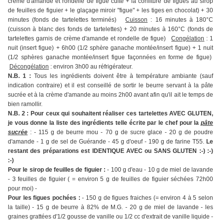
crème d'amande et rondelle de figue cuite + la confiture de figues au sirop
de feuilles de figuier + le glaçage miroir "figue" + les tiges en chocolat) + 30
minutes (fonds de tartelettes terminés)
Cuisson
: 16 minutes à 180°C
(cuisson à blanc des fonds de tartelettes) + 20 minutes à 160°C (fonds de
tartelettes garnis de crème d'amande et rondelle de figue)
Congélation
: 1
nuit (insert figue) + 6h00 (1/2 sphère ganache montée/insert figue) + 1 nuit
(1/2 sphères ganache montée/insert figue façonnées en forme de figue)
Décongélation
: environ 3h00 au réfrigérateur.
N.B. 1 :
Tous les ingrédients doivent être à température ambiante (sauf
indication contraire) et il est conseillé de sortir le beurre servant à la pâte
sucrée et à la crème d'amande au moins 2h00 avant afin qu'il ait le temps de
bien ramollir.
N.B. 2 : Pour ceux qui souhaitent réaliser ces tartelettes AVEC GLUTEN,
je vous donne la liste des ingrédients telle écrite par le chef pour la
pâte
sucrée
: - 115 g de beurre mou - 70 g de sucre glace - 20 g de poudre
d'amande - 1 g de sel de Guérande - 45 g d'oeuf - 190 g de farine T55.
Le
restant des préparations est IDENTIQUE AVEC ou SANS GLUTEN :-) :-)
:-)
Pour le sirop de feuilles de figuier :
- 100 g d'eau - 10 g de miel de lavande
- 3 feuilles de figuier ( = environ 5 g de feuilles de figuier séchées 72h00
pour moi) -
Pour les figues pochées :
- 150 g de figues fraiches (= environ 4 à 5 selon
la taille) - 15 g de beurre à 82% de M.G. - 20 g de miel de lavande - les
graines grattées d'1/2 gousse de vanille ou 1/2 cc d'extrait de vanille liquide -