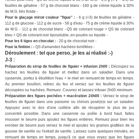
feuilles de gélatine - 57 g de chocolat blanc - 160 g de crème liquide à 30%
de M.G. très froide -
Pour le glaçage miroir couleur "figue" :
- 6 g (=3) de feuilles de gélatine -
112 g de glucose - 112 g de sucre - 56 g d'eau - 75 g de crème liquide à 30%
de M.G. - 112 g de chocolat blanc - QS de colorant rouge + QS de colorant
bleu + QS de colorant noir liposoluble, en poudre ou liquide -
Pour les 6 tiges en chocolat :
- 20 g de chocolat noir -
Pour la finition : -
QS d'amandes hachées torréfiées -
Déroulement : tel que perso, je les ai réalisé :-)
J-3 :
Préparation du sirop de feuilles de figuier + infusion 2h00 :
Découpez ou
hachez les feuilles de figuier et mettez dans un saladier. Dans une
casserole, portez à ébullition l'eau + le miel en remuant de temps en temps.
Au premier bouillon, retirez du feu et versez sur les feuilles de figuier
découpées ou hachées. Remuez. Couvrez et laissez infuser 2h00 minimum.
Préparation des figues pochées + macération 24h00 :
Versez le sirop de
feuilles de figuier dans une passoire ou chinois posé(e)s sur un saladier.
Appuyez avec le dos d'une cuillère afin de récupérer le plus de jus
concentré possible. Dans une casserole ou poêle à bord haut, faites
mousser le beurre puis ajoutez les figues entières. Remuez pour bien les
enrober de beurre puis versez le miel et ajoutez les graines grattées de la
gousse de vanille ou l'extrait de vanille. Laissez cuire quelques minutes, en
remuant de temps en temps, jusqu'à ce que vous voyez que les figues