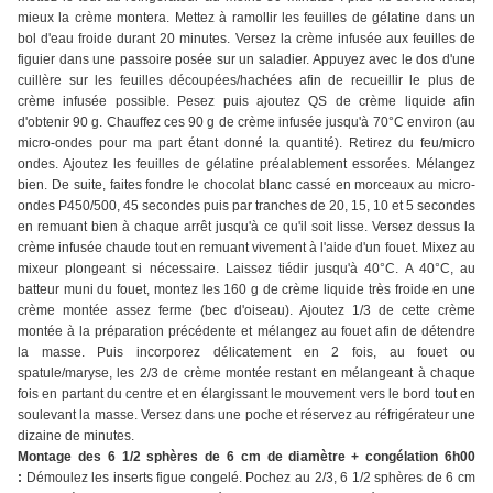
mieux la crème montera. Mettez à ramollir les feuilles de gélatine dans un
bol d'eau froide durant 20 minutes. Versez la crème infusée aux feuilles de
figuier dans une passoire posée sur un saladier. Appuyez avec le dos d'une
cuillère sur les feuilles découpées/hachées afin de recueillir le plus de
crème infusée possible. Pesez puis ajoutez QS de crème liquide afin
d'obtenir 90 g. Chauffez ces 90 g de crème infusée jusqu'à 70°C environ (au
micro-ondes pour ma part étant donné la quantité). Retirez du feu/micro
ondes. Ajoutez les feuilles de gélatine préalablement essorées. Mélangez
bien. De suite, faites fondre le chocolat blanc cassé en morceaux au micro-
ondes P450/500, 45 secondes puis par tranches de 20, 15, 10 et 5 secondes
en remuant bien à chaque arrêt jusqu'à ce qu'il soit lisse. Versez dessus la
crème infusée chaude tout en remuant vivement à l'aide d'un fouet. Mixez au
mixeur plongeant si nécessaire. Laissez tiédir jusqu'à 40°C. A 40°C, au
batteur muni du fouet, montez les 160 g de crème liquide très froide en une
crème montée assez ferme (bec d'oiseau). Ajoutez 1/3 de cette crème
montée à la préparation précédente et mélangez au fouet afin de détendre
la masse. Puis incorporez délicatement en 2 fois, au fouet ou
spatule/maryse, les 2/3 de crème montée restant en mélangeant à chaque
fois en partant du centre et en élargissant le mouvement vers le bord tout en
soulevant la masse. Versez dans une poche et réservez au réfrigérateur une
dizaine de minutes.
Montage des 6 1/2 sphères de 6 cm de diamètre + congélation 6h00
:
Démoulez les inserts figue congelé. Pochez au 2/3, 6 1/2 sphères de 6 cm