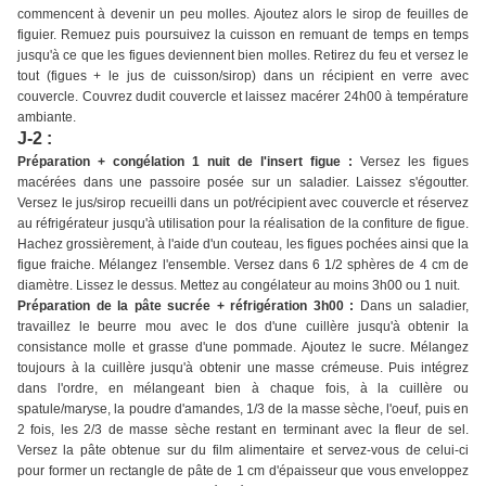
commencent à devenir un peu molles. Ajoutez alors le sirop de feuilles de
figuier. Remuez puis poursuivez la cuisson en remuant de temps en temps
jusqu'à ce que les figues deviennent bien molles. Retirez du feu et versez le
tout (figues + le jus de cuisson/sirop) dans un récipient en verre avec
couvercle. Couvrez dudit couvercle et laissez macérer 24h00 à température
ambiante.
J-2 :
Préparation + congélation 1 nuit de l'insert figue :
Versez les figues
macérées dans une passoire posée sur un saladier. Laissez s'égoutter.
Versez le jus/sirop recueilli dans un pot/récipient avec couvercle et réservez
au réfrigérateur jusqu'à utilisation pour la réalisation de la confiture de figue.
Hachez grossièrement, à l'aide d'un couteau, les figues pochées ainsi que la
figue fraiche. Mélangez l'ensemble. Versez dans 6 1/2 sphères de 4 cm de
diamètre. Lissez le dessus. Mettez au congélateur au moins 3h00 ou 1 nuit.
Préparation de la pâte sucrée + réfrigération 3h00 :
Dans un saladier,
travaillez le beurre mou avec le dos d'une cuillère jusqu'à obtenir la
consistance molle et grasse d'une pommade. Ajoutez le sucre. Mélangez
toujours à la cuillère jusqu'à obtenir une masse crémeuse. Puis intégrez
dans l'ordre, en mélangeant bien à chaque fois, à la cuillère ou
spatule/maryse, la poudre d'amandes, 1/3 de la masse sèche, l'oeuf, puis en
2 fois, les 2/3 de masse sèche restant en terminant avec la fleur de sel.
Versez la pâte obtenue sur du film alimentaire et servez-vous de celui-ci
pour former un rectangle de pâte de 1 cm d'épaisseur que vous enveloppez