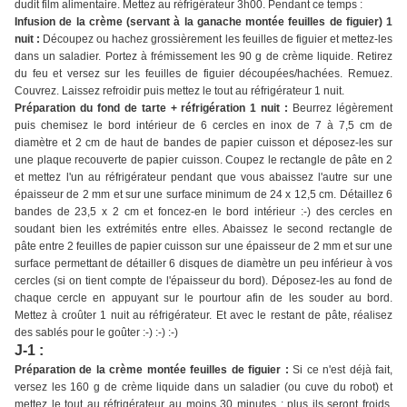
dudit film alimentaire. Mettez au réfrigérateur 3h00. Pendant ce temps :
Infusion de la crème (servant à la ganache montée feuilles de figuier) 1
nuit :
Découpez ou hachez grossièrement les feuilles de figuier et mettez-les
dans un saladier. Portez à frémissement les 90 g de crème liquide. Retirez
du feu et versez sur les feuilles de figuier découpées/hachées. Remuez.
Couvrez. Laissez refroidir puis mettez le tout au réfrigérateur 1 nuit.
Préparation du fond de tarte + réfrigération 1 nuit :
Beurrez légèrement
puis chemisez le bord intérieur de 6 cercles en inox de 7 à 7,5 cm de
diamètre et 2 cm de haut de bandes de papier cuisson et déposez-les sur
une plaque recouverte de papier cuisson. Coupez le rectangle de pâte en 2
et mettez l'un au réfrigérateur pendant que vous abaissez l'autre sur une
épaisseur de 2 mm et sur une surface minimum de 24 x 12,5 cm. Détaillez 6
bandes de 23,5 x 2 cm et foncez-en le bord intérieur :-) des cercles en
soudant bien les extrémités entre elles. Abaissez le second rectangle de
pâte entre 2 feuilles de papier cuisson sur une épaisseur de 2 mm et sur une
surface permettant de détailler 6 disques de diamètre un peu inférieur à vos
cercles (si on tient compte de l'épaisseur du bord). Déposez-les au fond de
chaque cercle en appuyant sur le pourtour afin de les souder au bord.
Mettez à croûter 1 nuit au réfrigérateur. Et avec le restant de pâte, réalisez
des sablés pour le goûter :-) :-) :-)
J-1 :
Préparation de la crème montée feuilles de figuier :
Si ce n'est déjà fait,
versez les 160 g de crème liquide dans un saladier (ou cuve du robot) et
mettez le tout au réfrigérateur au moins 30 minutes : plus ils seront froids,