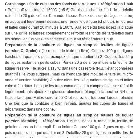
Garnissage + fin de cuisson des fonds de tartelettes + réfrigération 1 nuit
:
Préchauffez le four à 160°C (th5-6).Garnissez chaque fond de tartelette
refroidi de 20 g de crème d'amande. Lissez. Posez dessus, de façon centrée,
en appuyant légèrement dessus, une rondelle de figue (cf photo). Enfournez
et faites cuire durant 20 minutes à 160°C. A la sortie du four, posez la plaque
sur une grille et laissez complètement refroidir les fonds de tartelettes sans
les démouler. Couvrez-les et mettez le tout au réfrigérateur 1 nuit.
Préparation de la confiture de figues au sirop de feuilles de figuier
(version C. Grolet) :
(Je recopie le texte du livre). Coupez 100 g de figues
fraiches en quartiers puis recoupez chaque quartier en 2. Coupez les 25 g
de figues restant en petits cubes. Portez 20 g de sirop infusé à la feuille de
figuier réservé + le sucre à 115°C dans une casserole (N.B. : étant donné les
quantités, je vous suggère, mais ça n'engage que moi, de le faire au micro-
onde cf version Mathilde). Ajoutez alors les 1/2 quartiers de figues et faites
cuire à feu doux. Lorsque les fruits commencent à compoter, laissez refroidir
légèrement puis ajoutez le glucose atomisé mélangé à la pectine NH et à
l'acide tartrique. Faites cuire à 95°C et retirez du feu pour laisser refroidir.
Une fois que la confiture a bien refroidi, ajoutez les cubes de figues et
débarrassez dans une poche.
Préparation de la confiture de figues au sirop de feuilles de figuier
(version Mathilde) + réfrigération 1 nuit :
Mettez à ramollir la feuille de
gélatine dans un bol rempli d'eau froide. Coupez 100 g de figues en quartier
puis recoupez chaque quartier en 3. Détaillez 25 g de figues en petits dés de