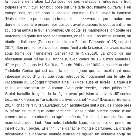
la nouvelle génération (...) Au coeur de ses réalisations virtuoses, le fruit,
toujours le fruit, qu'il soit brut, posé sur une tarte croustillante ou travaillé en
trompe-l'oeil, sculpté dans le chocolat comme il l'a fait avec la fameuse
"Noisette">>. Le processus du trompe-l'oeil : <<Avec ce que la nature me
donne, je dois faire encore meilleur. Je travaille toujours le goût avant, je ne
sculpterai jamais le fruit en premier. On goûte les marmelades, on goûte les
mousses, on goûte les assaisonnements, on réajuste. Ensuite seulement, on
étudie la finition>> (Propos recueillis par Fou de Pâtisserie n° 25, sept/oct
2017). Son premier exercice de trompe-l'oeil a été la cerise. Je l'avais réalisé
sous forme de "Tartelettes Cerise" (cf le 4/7/2018). La photo de ma
réalisation avait même eu l'honneur, avec celles de 15 autres amateurs,
d'être publiée dans le HS n°6 de Fou de Pâtisserie 100% consacré au chef.
Tartelette Cerise qui est dans la même lignée que la recette qui nous
intéresse aujourd'hui et que vous retrouverez notamment sur le site de
l'Académie du Goût qui l'introduit ainsi : <<Moelleuse et sucrée, la figue est
le fruit annonciateur de l'Automne. Avec cette recette, le chef pâtissier C.
Grolet travaille le goût de la figue avec précision à travers différentes
textures>>. Perso, je l'ai extraite du livre du chef "Fruits" (Ducasse Editions,
2017), chapitre "Fruits Sauvages". Son architecture suit à peu de chose près
la même structure que ladite tartelette Cerise : pâte sucrée garnie d'une
crème d'amande parfumée ou agrémentée du fruit choisi, d'une confiture ou
marmelade dudit fruit. Pour notre tartelette figue, par contre, en prime, un
insert du fruit poché. Et enfin, une ganache montée parfumée. La grande
découverte : la ganache montée feuilles de figuier, un véritable coup de