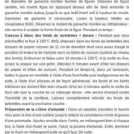
de diamètre, de ganache montée feuilles de figuier. Déposez de façon
centrée, les inserts figue en appuyant dessus afin de faire remonter la
ganache montée autour, jusqu'à ce que ledit insert soit à hauteur du moule.
Garnissez de ganache si nécessaire. Lissez à hauteur. Mettez au
congélateur 6h00. Réservez le restant de ganache montée au réfrigérateur :
elle servira à sculpter la forme finale de la figue. Pendant ce temps :
Cuisson à blanc des fonds de tartelettes + dorure :
Pendant que vous
préchauffez le four à 180°C (th6), disposez dans les fonds de tartelettes des
disques de papier cuisson de 11 cm de diamètre dont vous aurez frangé le
pourtour et lestez-le de haricots secs ou billes de cuisson (surtout au niveau
des bords). Enfournez et faites cuire 16 minutes à 180°C. A la sortie du four,
posez la plaque sur une grille. Attendez 5 minutes avant d'ôter les disques
de papier et billes de cuisson. Pendant ce temps-là, dans un ramequin,
battez le jaune en omelette à l'aide d'une fourchette puis badigeonnez-en de
suite, à l'aide d'un pinceau et de façon généreuse, les fonds et les bords
intérieurs qui doivent être bien chauds (d'où les 5 minutes après la sortie du
four) afin que la couche de ce mélange sèche : elle servira d'isolant contre
l'humidité de la confiture. Laissez complètement refroidir les fonds de
tartelettes avant la prochaine couche.
Préparation de la crème d'amande :
Dans un saladier, travaillez le beurre
mou avec le dos d'une cuillère jusqu'à obtenir la consistance molle et grasse
d'une pommade. Ajoutez ensuite dans l'ordre, en mélangeant bien à chaque
fois, à l'aide d'un fouet, le sucre, l'oeuf, la poudre d'amande. Enfin, terminez
par le rhum en mélangeant juste ce qu'il faut. De suite :