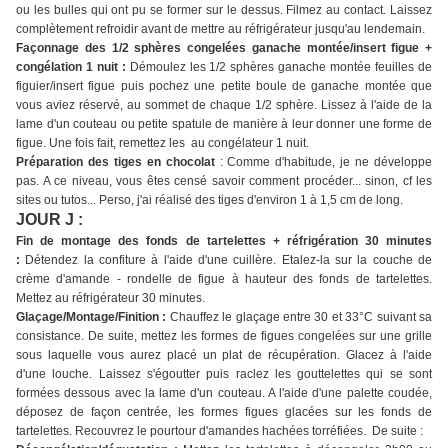
ou les bulles qui ont pu se former sur le dessus. Filmez au contact. Laissez
complètement refroidir avant de mettre au réfrigérateur jusqu'au lendemain.
Façonnage des 1/2 sphères congelées ganache montée/insert figue +
congélation 1 nuit :
Démoulez les 1/2 sphères ganache montée feuilles de
figuier/insert figue puis pochez une petite boule de ganache montée que
vous aviez réservé, au sommet de chaque 1/2 sphère. Lissez à l'aide de la
lame d'un couteau ou petite spatule de manière à leur donner une forme de
figue. Une fois fait, remettez les au congélateur 1 nuit.
Préparation des tiges en chocolat
: Comme d'habitude, je ne développe
pas. A ce niveau, vous êtes censé savoir comment procéder... sinon, cf les
sites ou tutos... Perso, j'ai réalisé des tiges d'environ 1 à 1,5 cm de long.
JOUR J :
Fin de montage des fonds de tartelettes + réfrigération 30 minutes
:
Détendez la confiture à l'aide d'une cuillère. Etalez-la sur la couche de
crème d'amande - rondelle de figue à hauteur des fonds de tartelettes.
Mettez au réfrigérateur 30 minutes.
Glaçage/Montage/Finition :
Chauffez le glaçage entre 30 et 33°C suivant sa
consistance. De suite, mettez les formes de figues congelées sur une grille
sous laquelle vous aurez placé un plat de récupération. Glacez à l'aide
d'une louche. Laissez s'égoutter puis raclez les gouttelettes qui se sont
formées dessous avec la lame d'un couteau. A l'aide d'une palette coudée,
déposez de façon centrée, les formes figues glacées sur les fonds de
tartelettes. Recouvrez le pourtour d'amandes hachées torréfiées. De suite :