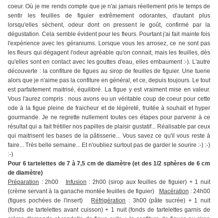
coeur. Où je me rends compte que je n'ai jamais réellement pris le temps de
sentir les feuilles de figuier extrêmement odorantes, d'autant plus
lorsqu'elles sèchent, odeur dont on pressent le goût, confirmé par la
dégustation. Cela semble évident pour les fleurs. Pourtant j'ai fait mainte fois
l'expérience avec les géraniums. Lorsque vous les arrosez, ce ne sont pas
les fleurs qui dégagent l'odeur agréable qu'on connait, mais les feuilles, dès
qu'elles sont en contact avec les gouttes d'eau, elles embaument :-). L'autre
découverte : la confiture de figues au sirop de feuilles de figuier. Une tuerie
alors que je n'aime pas la confiture en général, et ce, depuis toujours. Le tout
est parfaitement maitrisé, équilibré. La figue y est vraiment mise en valeur.
Vous l'aurez compris : nous avons eu un véritable coup de coeur pour cette
ode à la figue pleine de fraicheur et de légèreté, fruitée à souhait et hyper
gourmande. Je ne regrette nullement toutes ces étapes pour parvenir à ce
résultat qui a fait frétiller nos papilles de plaisir gustatif... Réalisable par ceux
qui maitrisent les bases de la pâtisserie... Vous savez ce qu'il vous reste à
faire... Très belle semaine... Et n'oubliez surtout pas de garder le sourire :-) :-)
:-)
Pour 6 tartelettes de 7 à 7,5 cm de diamètre (et des 1/2 sphères de 6 cm
de diamètre)
Préparation
: 2h00
Infusion
: 2h00 (sirop aux feuilles de figuier) + 1 nuit
(crème servant à la ganache montée feuilles de figuier)
Macération
: 24h00
(figues pochées de l'insert)
Réfrigération
: 3h00 (pâte sucrée) + 1 nuit
(fonds de tartelettes avant cuisson) + 1 nuit (fonds de tartelettes garnis de