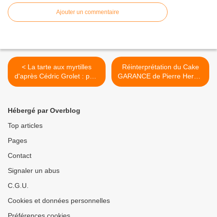
Ajouter un commentaire
< La tarte aux myrtilles
Réinterprétation du Cake
d'après Cédric Grolet : pâte
GARANCE de Pierre Hermé
sucrée, crème d'amandes
: figues, framboises,
et myrtilles entières, crème
cannelle >
pâtissière, marmelade de
Hébergé par Overblog
myrtilles, myrtilles
Top articles
Pages
Contact
Signaler un abus
C.G.U.
Cookies et données personnelles
Préférences cookies