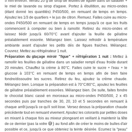
5 mm environ. Versez 20 g de sirop de feuilles de figuier dans un saladier +
le miel de lavande ou sirop d'agave. Portez à ébullition, au micro-ondes
(étant donné les quantités) P450/500, en remuant de temps en temps.
Ajoutez les 1/3 de quartiers + le jus de citron. Remuez. Faites cuire au micro-
ondes P450/500 en remuant de temps en temps jusqu'à ce que les fruits
commencent à compoter ou bien à ramollir. Retirez du micro-ondes et
laissez tiédir jusqu'à 60/70°C avant d'ajouter la feuille de gélatine
préalablement essorée. Mélangez bien. Laissez refroidir à température
ambiante avant d'ajouter les petits dés de figues fraiches. Mélangez.
Couvrez. Mettez au réfrigérateur 1 nuit.
Préparation du glaçage miroir "figue" + réfrigération 1 nuit :
Mettez à
ramollir les feuilles de gélatine dans un saladier rempli d'eau froide durant
20 minutes. Chauffez la crème à 80°C. Faites cuire le sucre + l'eau + le
glucose à 103°C en remuant de temps en temps afin de bien faire
fondre/dissoudre les sucres. Retirez du feu, ajoutez la crème chaude.
Mélangez bien. Lorsque la préparation est à 70°C/80°C, ajoutez les feuilles
de gélatine préalablement essorées. Mélangez bien. De suite, faites fondre
le chocolat blanc cassé en morceaux au micro-ondes P450/500, 2 x 45
secondes puis par tranches de 30, 20, 10 et 5 secondes en remuant à
chaque arrêt jusqu'à ce qu'il soit lisse. Versez dessus la préparation chaude
précédente tout en remuant vivement. Ajoutez les colorants par petites doses
en mixant à chaque fois au mixeur plongeant en veillant à maintenir la tête
😅)
de ce dernier (pas la votre
au fond afin de créer le moins de bulles d'air
possible et ce, jusqu'à ce que obteniez la teinte désirée. Ecumez la "peau"