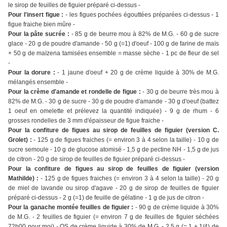
le sirop de feuilles de figuier préparé ci-dessus -
Pour l'insert figue :
- les figues pochées égouttées préparées ci-dessus - 1
figue fraiche bien mûre -
Pour la pâte sucrée :
- 85 g de beurre mou à 82% de M.G. - 60 g de sucre
glace - 20 g de poudre d'amande - 50 g (=1) d'oeuf - 100 g de farine de maïs
+ 50 g de maïzena tamisées ensemble = masse sèche - 1 pc de fleur de sel
-
Pour la dorure :
- 1 jaune d'oeuf + 20 g de crème liquide à 30% de M.G.
mélangés ensemble -
Pour la crème d'amande et rondelle de figue :
- 30 g de beurre très mou à
82% de M.G. - 30 g de sucre - 30 g de poudre d'amande - 30 g d'oeuf (battez
1 oeuf en omelette et prélevez la quantité indiquée) - 9 g de rhum - 6
grosses rondelles de 3 mm d'épaisseur de figue fraiche -
Pour la confiture de figues au sirop de feuilles de figuier (version C.
Grolet) :
- 125 g de figues fraiches (= environ 3 à 4 selon la taille) - 10 g de
sucre semoule - 10 g de glucose atomisé - 1,5 g de pectine NH - 1,5 g de jus
de citron - 20 g de sirop de feuilles de figuier préparé ci-dessus -
Pour la confiture de figues au sirop de feuilles de figuier (version
Mathilde) :
- 125 g de figues fraiches (= environ 3 à 4 selon la taille) - 20 g
de miel de lavande ou sirop d'agave - 20 g de sirop de feuilles de figuier
préparé ci-dessus - 2 g (=1) de feuille de gélatine - 1 g de jus de citron -
Pour la ganache montée feuilles de figuier :
- 90 g de crème liquide à 30%
de M.G. - 2 feuilles de figuier (= environ 7 g de feuilles de figuier séchées
72h00 pour moi) - QS de crème liquide à 30% de M.G. - 2,5 g (= 1 + 1/4) de