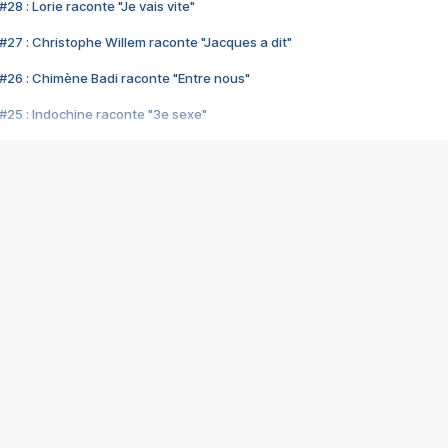
28 : Lorie raconte "Je vais vite"
#27 : Christophe Willem raconte "Jacques a dit"
#26 : Chimène Badi raconte "Entre nous"
#25 : Indochine raconte "3e sexe"
#24 : Zaho raconte "C'est chelou"
#23 : Patrick Bruel raconte "Au café des délices"
#22 : Kyo raconte "Le chemin"
#21 : Nolwenn Leroy raconte "Cassé"
#20 : Patrick Hernandez raconte "Born to be alive"
#19 : Lorie raconte "Près de moi"
#18 : Michael Jones raconte "A nos actes manqués" (avec Jean-Jacque
#17 : Khaled raconte "Aïcha"
#16 : Corneille raconte "Parce qu'on vient de loin"