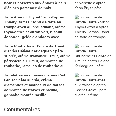
noix et noisettes aux épices à pain
d'épices parsemée de noix
concassées, confit d'orange au
Tarte Abricot Thym-Citron d'après
poivre de Timut, ganache montée
Thierry Bamas : fond de tarte en
Dulcey
trompe-l'oeil au croustillant, crème
thym-citron et citron vert, biscuit
Joconde, gelée d'abricots avec
morceaux d'abricots
Tarte Rhubarbe et Poivre de Timut
d'après Hélène Kerloeguen : pâte
sucrée, crème d'amande Timut, crème
pâtissière au Timut, compotée de
rhubarbe, lamelles de rhubarbe au
sirop au Timut, crumble nature
Tartelettes aux fraises d'après Cédric
Grolet : pâte sucrée, crème
d'amandes et morceaux de fraises,
compotée de fraises et basilic,
ganache montée basilic
Commentaires