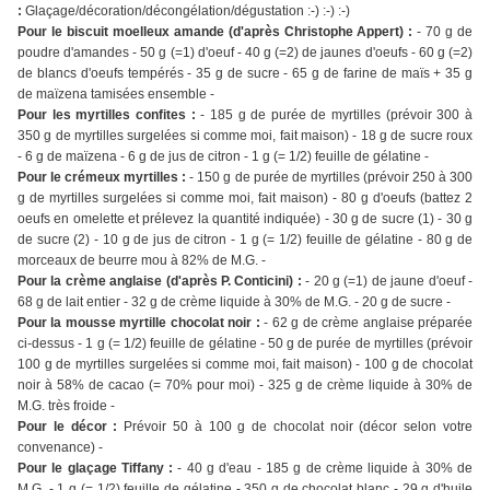
:
Glaçage/décoration/décongélation/dégustation :-) :-) :-)
Pour le biscuit moelleux amande (d'après Christophe Appert) :
- 70 g de
poudre d'amandes - 50 g (=1) d'oeuf - 40 g (=2) de jaunes d'oeufs - 60 g (=2)
de blancs d'oeufs tempérés - 35 g de sucre - 65 g de farine de maïs + 35 g
de maïzena tamisées ensemble -
Pour les myrtilles confites :
- 185 g de purée de myrtilles (prévoir 300 à
350 g de myrtilles surgelées si comme moi, fait maison) - 18 g de sucre roux
- 6 g de maïzena - 6 g de jus de citron - 1 g (= 1/2) feuille de gélatine -
Pour le crémeux myrtilles :
- 150 g de purée de myrtilles (prévoir 250 à 300
g de myrtilles surgelées si comme moi, fait maison) - 80 g d'oeufs (battez 2
oeufs en omelette et prélevez la quantité indiquée) - 30 g de sucre (1) - 30 g
de sucre (2) - 10 g de jus de citron - 1 g (= 1/2) feuille de gélatine - 80 g de
morceaux de beurre mou à 82% de M.G. -
Pour la crème anglaise (d'après P. Conticini) :
- 20 g (=1) de jaune d'oeuf -
68 g de lait entier - 32 g de crème liquide à 30% de M.G. - 20 g de sucre -
Pour la mousse myrtille chocolat noir :
- 62 g de crème anglaise préparée
ci-dessus - 1 g (= 1/2) feuille de gélatine - 50 g de purée de myrtilles (prévoir
100 g de myrtilles surgelées si comme moi, fait maison) - 100 g de chocolat
noir à 58% de cacao (= 70% pour moi) - 325 g de crème liquide à 30% de
M.G. très froide -
Pour le décor :
Prévoir 50 à 100 g de chocolat noir (décor selon votre
convenance) -
Pour le glaçage Tiffany :
- 40 g d'eau - 185 g de crème liquide à 30% de
M.G. - 1 g (= 1/2) feuille de gélatine - 350 g de chocolat blanc - 29 g d'huile