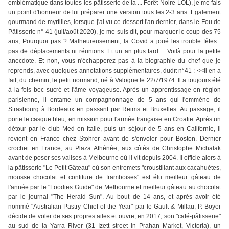
emblématique dans toutes les pâtisserie de la ... Forêt-Noire LOL), je me fais
un point d'honneur de lui préparer une version tous les 2-3 ans. Egalement
gourmand de myrtilles, lorsque j'ai vu ce dessert l'an dernier, dans le Fou de
Pâtisserie n° 41 (juil/août 2020), je me suis dit, pour marquer le coup des 75
ans, Pourquoi pas ? Malheureusement, la Covid a joué les trouble fêtes :
pas de déplacements ni réunions. Et un an plus tard.... Voilà pour la petite
anecdote. Et non, vous n'échapperez pas à la biographie du chef que je
reprends, avec quelques annotations supplémentaires, dudit n°41 : <<Il en a
fait, du chemin, le petit normand, né à Valogne le 22/7/1974. Il a toujours été
à la fois bec sucré et l'âme voyageuse. Après un apprentissage en région
parisienne, il entame un compagnonnage de 5 ans qui l'emmène de
Strasbourg à Bordeaux en passant par Reims et Bruxelles. Au passage, il
porte le casque bleu, en mission pour l'armée française en Croatie. Après un
détour par le club Med en Italie, puis un séjour de 5 ans en Californie, il
revient en France chez Stohrer avant de s'envoler pour Boston. Dernier
crochet en France, au Plaza Athénée, aux côtés de Christophe Michalak
avant de poser ses valises à Melbourne où il vit depuis 2004. Il officie alors à
la pâtisserie "Le Petit Gâteau" où son entremets "croustillant aux cacahuètes,
mousse chocolat et confiture de framboises" est élu meilleur gâteau de
l'année par le "Foodies Guide" de Melbourne et meilleur gâteau au chocolat
par le journal "The Herald Sun". Au bout de 14 ans, et après avoir été
nommé "Australian Pastry Chief of the Year" par le Gault & Millau, P. Boyer
décide de voler de ses propres ailes et ouvre, en 2017, son "café-pâtisserie"
au sud de la Yarra River (31 Izett street in Prahan Market, Victoria), un