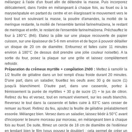
mélangez à l'aide d'un fouet afin de détendre la masse. Puis incorporez
délicatement, dans l'ordre en mélangeant à chaque fois, au fouet ou à la
maryse/spatule en partant du centre et en élargissant le mouvement vers le
bord tout en soulevant la masse, la poudre d'amandes, la moitié de la
meringue restante, la moitié de l'ensemble tamisé farine/maïzena, le restant
de meringue et enfin, le restant de l'ensemble farine/maïzena. Préchauffez le
four à 180°C (th6). Etalez la pâte sur une plaque recouverte de papier
cuisson, sur une épaisseur de 5-6 mm environ et de façon à pouvoir détailler
un disque de 20 cm de diamètre. Enfournez et faites cuire 11 minutes
environ à 180°C (le dessus doit prendre une jolie couleur noisette). A la
sortie du four, posez la plaque sur une grille et laissez complètement
refroidir.
Préparation du crémeux myrtille + congélation 2h00 :
Mettez à ramollir la
1/2 feuille de gélatine dans un bol rempli d'eau froide durant 20 minutes.
D'une part, dans un saladier, fouettez les oeufs avec 30 g de sucre (1)
jusqu'à blanchiment. D'autre part, dans une casserole, portez à
frémissement la purée de myrtilles + 30 g de sucre (2) + le jus de citron.
Retirez du feu et versez, tout en remuant vivement, sur les oeufs blanchis.
Reversez le tout dans la casserole et faites cuire à 83°C sans cesser de
remuer au fouet. Retirez du feu, ajoutez la feuille de gélatine préalablement
essorée. Mélangez bien. Versez dans un saladier, laissez tiédir à 50°C avant
d'incorporer le beurre morceau par morceau, en mélangeant bien à chaque
fois au fouet. De suite, filmez un cercle de 18 cm de diamètre de l'extérieur
en tendant bien le film (vous pouvez le doubler) : cela permet de créer un