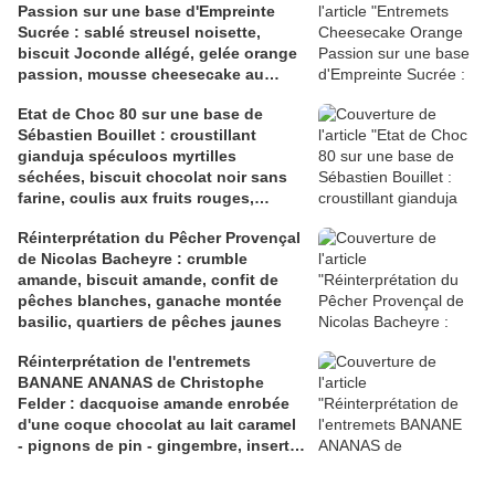
Passion sur une base d'Empreinte
Sucrée : sablé streusel noisette,
biscuit Joconde allégé, gelée orange
passion, mousse cheesecake au
zeste d'orange
Etat de Choc 80 sur une base de
Sébastien Bouillet : croustillant
gianduja spéculoos myrtilles
séchées, biscuit chocolat noir sans
farine, coulis aux fruits rouges,
mousse chocolat noir myrtilles
Réinterprétation du Pêcher Provençal
de Nicolas Bacheyre : crumble
amande, biscuit amande, confit de
pêches blanches, ganache montée
basilic, quartiers de pêches jaunes
Réinterprétation de l'entremets
BANANE ANANAS de Christophe
Felder : dacquoise amande enrobée
d'une coque chocolat au lait caramel
- pignons de pin - gingembre, insert
ananas au citron vert et rhum brun,
mousseux banane au Cointreau,