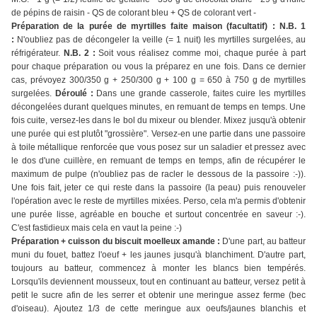
de pépins de raisin - QS de colorant bleu + QS de colorant vert -
Préparation de la purée de myrtilles faite maison (facultatif) : N.B. 1
:
N'oubliez pas de décongeler la veille (= 1 nuit) les myrtilles surgelées, au
réfrigérateur.
N.B. 2 :
Soit vous réalisez comme moi, chaque purée à part
pour chaque préparation ou vous la préparez en une fois. Dans ce dernier
cas, prévoyez 300/350 g + 250/300 g + 100 g = 650 à 750 g de myrtilles
surgelées.
Déroulé :
Dans une grande casserole, faites cuire les myrtilles
décongelées durant quelques minutes, en remuant de temps en temps. Une
fois cuite, versez-les dans le bol du mixeur ou blender. Mixez jusqu'à obtenir
une purée qui est plutôt "grossière". Versez-en une partie dans une passoire
à toile métallique renforcée que vous posez sur un saladier et pressez avec
le dos d'une cuillère, en remuant de temps en temps, afin de récupérer le
maximum de pulpe (n'oubliez pas de racler le dessous de la passoire :-)).
Une fois fait, jeter ce qui reste dans la passoire (la peau) puis renouveler
l'opération avec le reste de myrtilles mixées. Perso, cela m'a permis d'obtenir
une purée lisse, agréable en bouche et surtout concentrée en saveur :-).
C'est fastidieux mais cela en vaut la peine :-)
Préparation + cuisson du biscuit moelleux amande :
D'une part, au batteur
muni du fouet, battez l'oeuf + les jaunes jusqu'à blanchiment. D'autre part,
toujours au batteur, commencez à monter les blancs bien tempérés.
Lorsqu'ils deviennent mousseux, tout en continuant au batteur, versez petit à
petit le sucre afin de les serrer et obtenir une meringue assez ferme (bec
d'oiseau). Ajoutez 1/3 de cette meringue aux oeufs/jaunes blanchis et