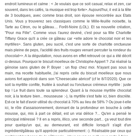
endroit lumineux et calme : < Je voulais que ce soit casual, relax et zen, car
souvent, dans les cafés, la musique est trop forte>. Aujourd'hui, il est à la tête
de 3 boutiques, avec comme bras droit, son épouse rencontrée aux Etats
Unis. Vous y trouverez ses classiques comme le Mille-feuille noisette, la
Tarte au Citron, ou le gâteau.... Forêt-Noire (LOL). Et sa nouvelle création,
"Pour ma Fille". Comme vous l'aurez deviné, c'est pour sa fille Charlotte
Tiffany Grace qu'il a crée ce gâteau car <elle adore le chocolat noir et les
myrtilles>. Sans gluten, peu sucré, c'est une sorte de charlotte onctueuse
mais pleine de peps, l'acidité des fruits rouges venant percuter la rondeur du
chocolat>>. A la dégustation, nous avons en effet retrouvé ce qui a été décrit
ci-dessus. Pourquoi le biscuit moelleux de Christophe Appert ? J'ai réalisé la
génoise sans gluten de P. Boyer : un flop chez moi. N'ayant pas sous la
main, ma recette habituelle, j'ai repris celle du biscuit moelleux que nous
avions fort apprécié dans son "Cheesecake abricot" (cf le 8/7/2020). Que ce
soit la myrtille confite, fruitée à souhait ou l'onctueux crémeux myrtille : juste
top ! Le fruit dans toute sa splendeur. Quant à la mousse myrtille chocolat
noir, à la texture bien... mousseuse :-), la myrtille s'est faite ici, bien discrète.
Est-ce le fait d'avoir utilisé du chocolat à 70% au lieu de 58% ? Ou joue-t-elle
ici, le rôle d'assaisonnement, donnant de la profondeur en bouche à cette
mousse, qui, mis à part ce détail, est un vrai délice ?... Qu'en a pensé le
principal intéressé ? Il en a repris, illico, une seconde part... ça veut tout dire
pour quelqu'un qui, au demeurant, est difficile lorsqu'il s'agit d'un
ingrédient/gâteau qu'il apprécie particulièrement :-). Réalisable par ceux qui