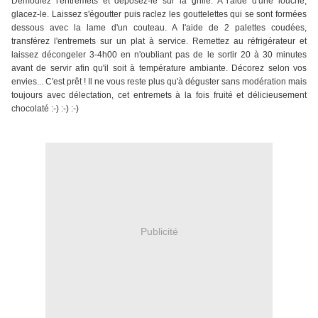
Démoulez l'entremets et déposez-le sur la grille. A l'aide d'une louche,
glacez-le. Laissez s'égoutter puis raclez les gouttelettes qui se sont formées
dessous avec la lame d'un couteau. A l'aide de 2 palettes coudées,
transférez l'entremets sur un plat à service. Remettez au réfrigérateur et
laissez décongeler 3-4h00 en n'oubliant pas de le sortir 20 à 30 minutes
avant de servir afin qu'il soit à température ambiante. Décorez selon vos
envies... C'est prêt ! Il ne vous reste plus qu'à déguster sans modération mais
toujours avec délectation, cet entremets à la fois fruité et délicieusement
chocolaté :-) :-) :-)
Publicité