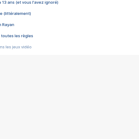
 a 13 ans (et vous l'avez ignoré)
e (littéralement)
im Rayan
 toutes les règles
s les jeux vidéo
us choquant de Rockstar ? - Le scandale BULLY
e plus moche de Steam
du RÊVE tourne au CAUCHEMAR
pendant 8 heures
it… à tort
umiliés par un jeu vidéo
ire - Final Fantasy 8
ti un empire - Age of Empires