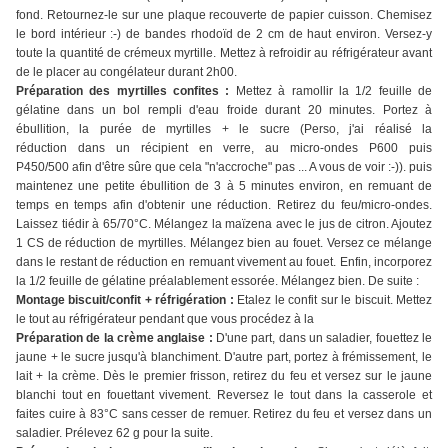
fond. Retournez-le sur une plaque recouverte de papier cuisson. Chemisez
le bord intérieur :-) de bandes rhodoïd de 2 cm de haut environ. Versez-y
toute la quantité de crémeux myrtille. Mettez à refroidir au réfrigérateur avant
de le placer au congélateur durant 2h00.
Préparation des myrtilles confites :
Mettez à ramollir la 1/2 feuille de
gélatine dans un bol rempli d'eau froide durant 20 minutes. Portez à
ébullition, la purée de myrtilles + le sucre (Perso, j'ai réalisé la
réduction dans un récipient en verre, au micro-ondes P600 puis
P450/500 afin d'être sûre que cela "n'accroche" pas ... A vous de voir :-)). puis
maintenez une petite ébullition de 3 à 5 minutes environ, en remuant de
temps en temps afin d'obtenir une réduction. Retirez du feu/micro-ondes.
Laissez tiédir à 65/70°C. Mélangez la maïzena avec le jus de citron. Ajoutez
1 CS de réduction de myrtilles. Mélangez bien au fouet. Versez ce mélange
dans le restant de réduction en remuant vivement au fouet. Enfin, incorporez
la 1/2 feuille de gélatine préalablement essorée. Mélangez bien. De suite :
Montage biscuit/confit + réfrigération :
Etalez le confit sur le biscuit. Mettez
le tout au réfrigérateur pendant que vous procédez à la
Préparation de la crème anglaise :
D'une part, dans un saladier, fouettez le
jaune + le sucre jusqu'à blanchiment. D'autre part, portez à frémissement, le
lait + la crème. Dès le premier frisson, retirez du feu et versez sur le jaune
blanchi tout en fouettant vivement. Reversez le tout dans la casserole et
faites cuire à 83°C sans cesser de remuer. Retirez du feu et versez dans un
saladier. Prélevez 62 g pour la suite.