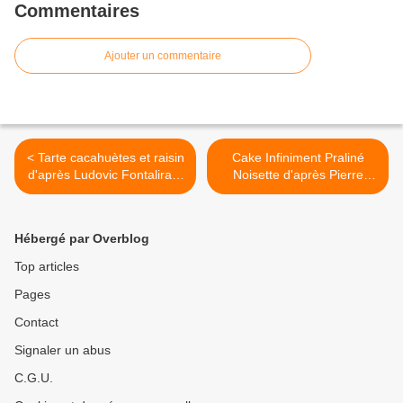
Commentaires
purée de banane, chantilly au rhum
Ajouter un commentaire
< Tarte cacahuètes et raisin
Cake Infiniment Praliné
d'après Ludovic Fontalirant
Noisette d'après Pierre
: pâte sucrée, crème cuite
Hermé >
aux cacahuètes, praliné aux
cacahuètes, crème
Hébergé par Overblog
pâtissière à la vanille,
raisins
Top articles
Pages
Contact
Signaler un abus
C.G.U.