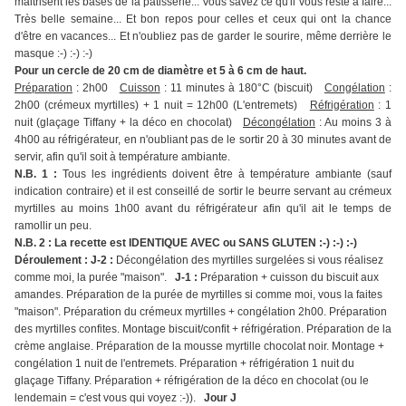
maitrisent les bases de la pâtisserie... Vous savez ce qu'il vous reste à faire...
Très belle semaine... Et bon repos pour celles et ceux qui ont la chance
d'être en vacances... Et n'oubliez pas de garder le sourire, même derrière le
masque :-) :-) :-)
Pour un cercle de 20 cm de diamètre et 5 à 6 cm de haut.
Préparation
: 2h00
Cuisson
: 11 minutes à 180°C (biscuit)
Congélation
:
2h00 (crémeux myrtilles) + 1 nuit = 12h00 (L'entremets)
Réfrigération
: 1
nuit (glaçage Tiffany + la déco en chocolat)
Décongélation
: Au moins 3 à
4h00 au réfrigérateur, en n'oubliant pas de le sortir 20 à 30 minutes avant de
servir, afin qu'il soit à température ambiante.
N.B. 1 :
Tous les ingrédients doivent être à température ambiante (sauf
indication contraire) et il est conseillé de sortir le beurre servant au crémeux
myrtilles au moins 1h00 avant du réfrigérateur afin qu'il ait le temps de
ramollir un peu.
N.B. 2 : La recette est IDENTIQUE AVEC ou SANS GLUTEN :-) :-) :-)
Déroulement : J-2 :
Décongélation des myrtilles surgelées si vous réalisez
comme moi, la purée "maison".
J-1 :
Préparation + cuisson du biscuit aux
amandes. Préparation de la purée de myrtilles si comme moi, vous la faites
"maison". Préparation du crémeux myrtilles + congélation 2h00. Préparation
des myrtilles confites. Montage biscuit/confit + réfrigération. Préparation de la
crème anglaise. Préparation de la mousse myrtille chocolat noir. Montage +
congélation 1 nuit de l'entremets. Préparation + réfrigération 1 nuit du
glaçage Tiffany. Préparation + réfrigération de la déco en chocolat (ou le
lendemain = c'est vous qui voyez :-)).
Jour J