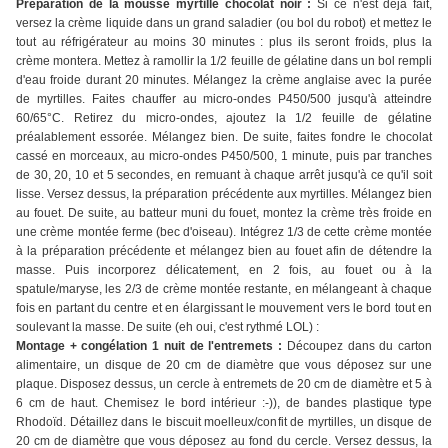
Préparation de la mousse myrtille chocolat noir :
Si ce n'est déjà fait,
versez la crème liquide dans un grand saladier (ou bol du robot) et mettez le
tout au réfrigérateur au moins 30 minutes : plus ils seront froids, plus la
crème montera. Mettez à ramollir la 1/2 feuille de gélatine dans un bol rempli
d'eau froide durant 20 minutes. Mélangez la crème anglaise avec la purée
de myrtilles. Faites chauffer au micro-ondes P450/500 jusqu'à atteindre
60/65°C. Retirez du micro-ondes, ajoutez la 1/2 feuille de gélatine
préalablement essorée. Mélangez bien. De suite, faites fondre le chocolat
cassé en morceaux, au micro-ondes P450/500, 1 minute, puis par tranches
de 30, 20, 10 et 5 secondes, en remuant à chaque arrêt jusqu'à ce qu'il soit
lisse. Versez dessus, la préparation précédente aux myrtilles. Mélangez bien
au fouet. De suite, au batteur muni du fouet, montez la crème très froide en
une crème montée ferme (bec d'oiseau). Intégrez 1/3 de cette crème montée
à la préparation précédente et mélangez bien au fouet afin de détendre la
masse. Puis incorporez délicatement, en 2 fois, au fouet ou à la
spatule/maryse, les 2/3 de crème montée restante, en mélangeant à chaque
fois en partant du centre et en élargissant le mouvement vers le bord tout en
soulevant la masse. De suite (eh oui, c'est rythmé LOL) :
Montage + congélation 1 nuit de l'entremets :
Découpez dans du carton
alimentaire, un disque de 20 cm de diamètre que vous déposez sur une
plaque. Disposez dessus, un cercle à entremets de 20 cm de diamètre et 5 à
6 cm de haut. Chemisez le bord intérieur :-)), de bandes plastique type
Rhodoïd. Détaillez dans le biscuit moelleux/confit de myrtilles, un disque de
20 cm de diamètre que vous déposez au fond du cercle. Versez dessus, la