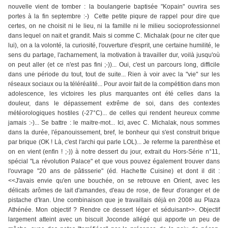
nouvelle vient de tomber : la boulangerie baptisée "Kopain" ouvrira ses
portes à la fin septembre :-) Cette petite piqure de rappel pour dire que
certes, on ne choisit ni le lieu, ni la famille ni le milieu socioprofessionnel
dans lequel on nait et grandit. Mais si comme C. Michalak (pour ne citer que
lui), on a la volonté, la curiosité, l'ouverture d'esprit, une certaine humilité, le
sens du partage, l'acharnement, la motivation à travailler dur, voilà jusqu'où
on peut aller (et ce n'est pas fini ;-))... Oui, c'est un parcours long, difficile
dans une période du tout, tout de suite... Rien à voir avec la "vie" sur les
réseaux sociaux ou la téléréalité... Pour avoir fait de la compétition dans mon
adolescence, les victoires les plus marquantes ont été celles dans la
douleur, dans le dépassement extrême de soi, dans des contextes
météorologiques hostiles (-27°C)... de celles qui rendent heureux comme
jamais :-)... Se battre : le maitre-mot... Ici, avec C. Michalak, nous sommes
dans la durée, l'épanouissement, bref, le bonheur qui s'est construit brique
par brique (OK ! Là, c'est l'archi qui parle LOL)... Je referme la parenthèse et
on en vient (enfin ! ;-)) à notre dessert du jour, extrait du Hors-Série n°11,
spécial "La révolution Palace" et que vous pouvez également trouver dans
l'ouvrage "20 ans de pâtisserie" (éd. Hachette Cuisine) et dont il dit :
<<J'avais envie qu'en une bouchée, on se retrouve en Orient, avec les
délicats arômes de lait d'amandes, d'eau de rose, de fleur d'oranger et de
pistache d'Iran. Une combinaison que je travaillais déjà en 2008 au Plaza
Athénée. Mon objectif ? Rendre ce dessert léger et séduisant>>. Objectif
largement atteint avec un biscuit Joconde allégé qui apporte un peu de