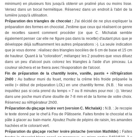
minimum) en plusieurs fois jusqu'à obtenir un praliné plus ou moins lisse.
Versez dans un bocal hermétique. Réservez dans un endroit à l'abri de la
lumière jusqu'à utilisation.
Préparation des triangles de chocolat :
J'ai décidé de ne plus expliquer la
préparation des formes en chocolat. J'estime que ceux qui réalisent ce genre
de recettes savent comment procéder (ce que C. Michalak semble
également penser car elle ne figure pas dans la recette) d'autant plus que je
développe déjà suffisamment les autres préparations :-). La seule indication
que je vous donne : réalisez des triangles isocèles de 6 cm de base et 15 cm
de hauteur. Quant à la "coloration", mélangez les 2 poudres que vous diluez
dans un peu d'alcool puis colorez les triangles à l'aide d'un pinceau. La
couleur sèchera et se fixera avec l'évaporation de l'alcool.
Fin de préparation de la chantilly ivoire, vanille, pastis + réfrigération
2h00 :
Au batteur muni du fouet, montez la crème très froide
préparée la
veille (= début de préparation LOL) en une chantilly ferme. (N.B. : Ne vous
inquiétez pas si cela prend du temps = 7 ou 8 minutes pour moi :-)). Versez
dans une poche muni d'une douille de 7-8 mm et de la forme de votre choix.
Réservez au réfrigérateur 2h00.
Préparation du glaçage ivoire vert (version C. Michalak) :
N.B. : Je recopie
le texte donné par le chef à Fou de Pâtisserie. Faites fondre le chocolat et la
pâte à glacer au bain-marie. Ajoutez l'huile de pépins de raisin, les amandes
hachées et le colorant vert.
Préparation du glaçage rocher ivoire pistache (version Mathilde) :
Faites