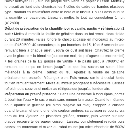
l'avoir nettoyer LOL) sur une plaque recouverte de papier cuisson. Mettez-y
le biscuit au fond puis chemisez les 4 côtés du cadre de bandes plastique
type Rhodoïd en les insérant entre le bord et le biscuit. Coulez dessus toute
la quantité de bavaroise. Lissez et mettez le tout au congélateur 1 nuit
(=12h00).
Début de préparation de la chantilly ivoire, vanille, pastis + réfrigération 1
nuit :
Mettez à ramollir la feuille de gélatine dans un bol rempli d'eau froide
durant 20 minutes. Faites fondre le chocolat cassé en morceaux au micro-
ondes P450/500, 40 secondes puis par tranches de 15, 10 et 5 secondes en
remuant bien à chaque arrêt jusqu'à ce qu'il soit lisse. Chauffez la crème
avec le glucose + la trimoline (ou comme moi, sirop d'agave ou encore miel)
+ les graines de la 1/2 gousse de vanille + le pastis jusqu'à 70/80°C en
remuant de temps en temps jusqu'à ce que les sucres se soient bien
mélangés à la crème. Retirez du feu. Ajoutez la feuille de gélatine
préalablement essorée. Mélangez bien. Puis versez sur le chocolat fondu
tout en remuant vivement. Mixez au mixeur plongeant si nécessaire. Laissez
refroidir puis couvrez et mettez au réfrigérateur jusqu'au lendemain.
Préparation du praliné pistache :
Dans une casserole à fond épais, portez
à ébullition l'eau + le sucre mais sans remuer la masse. Quand le mélange
bout, ajoutez le glucose (ou sirop d'agave ou miel). Stoppez la cuisson
quand le caramel prend une jolie couleur ambrée, sa cuisson se poursuivra
hors du feu. Ajoutez les pistaches grillées, remuez, puis versez sur une
plaque recouverte de papier cuisson. Laissez complètement refroidir puis
cassez en morceaux et mixez au robot-coupe (ou mixeur/hachoir de 500W