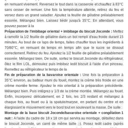
en remuant vivement. Reversez le tout dans la casserole et chauffez à 83°C
sans cesser de remuer. Une fois la température atteinte, retirez du feu et
versez dans un grand saladier. Ajoutez la feuille de gélatine préalablement
essorée. Mélangez bien. Laissez tiédir jusqu'à 35°C. En attendant, vous
pouvez passer à la
Préparation de l'imbibage oriental + imbibage du biscuit Joconde :
Mettez
à ramollir la 1/2 feuille de gélatine dans un bol rempli d'eau froide durant 15
minutes. Au bout de ce laps de temps, faites chauffer tous les ingrédients à
70/80°C, en remuant de temps en temps afin que le sucre se dissout
correctement. Retirez du feu. Ajoutez la 1/2 feuille de gélatine préalablement
essorée. Mélangez bien. De suite, sortez le biscuit Joconde du réfrigérateur,
ôtez le film LOL, démoulez puis imbibez ledit biscuit à l'aide d'un pinceau.
Remettez au réfrigérateur le temps de la
Fin de préparation de la bavaroise orientale :
Une fois la préparation à
35°C environ, au batteur muni du fouet, montez la crème très froide en une
crème montée ferme. Ajoutez le mix oriental à la préparation précédente.
Mélangez bien. Puis intégrez-y 1/3 de la crème montée. Mélangez au fouet.
Enfin, incorporez délicatement, en 2 fois, les 2/3 restant et mélangez à
chaque fois, au fouet ou à la spatule/maryse, en partant du centre et en
élargissant le mouvement vers le bord tout en soulevant la masse. De suite :
Montage de la base biscuit Joconde/bavaroise orientale + congélation 1
nuit :
A l'aide du cadre de 18 x 18 cm qui servira au montage, détaillez dans
le biscuit Joconde, un carré de même taille ;-). Posez ledit cadre (après