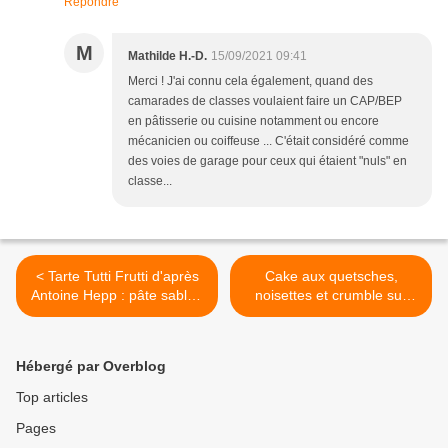
Répondre
M
Mathilde H.-D.
15/09/2021 09:41
Merci ! J'ai connu cela également, quand des
camarades de classes voulaient faire un CAP/BEP
en pâtisserie ou cuisine notamment ou encore
mécanicien ou coiffeuse ... C'était considéré comme
des voies de garage pour ceux qui étaient "nuls" en
classe...
< Tarte Tutti Frutti d'après
Cake aux quetsches,
Antoine Hepp : pâte sablée
noisettes et crumble sur
au zeste de citron,
une base de Ilona
pommes, melon, banane,
Chovancova >
raisins secs macérés au
Hébergé par Overblog
rhum, crème d'amandes
vanille
Top articles
Pages