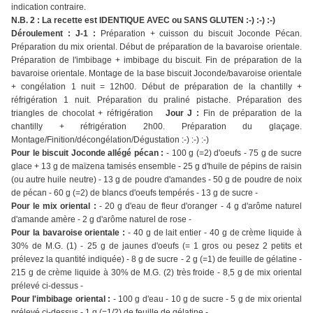
indication contraire.
N.B. 2 : La recette est IDENTIQUE AVEC ou SANS GLUTEN :-) :-) :-)
Déroulement : J-1 :
Préparation + cuisson du biscuit Joconde Pécan.
Préparation du mix oriental. Début de préparation de la bavaroise orientale.
Préparation de l'imbibage + imbibage du biscuit. Fin de préparation de la
bavaroise orientale. Montage de la base biscuit Joconde/bavaroise orientale
+ congélation 1 nuit = 12h00. Début de préparation de la chantilly +
réfrigération 1 nuit. Préparation du praliné pistache. Préparation des
triangles de chocolat + réfrigération
Jour J :
Fin de préparation de la
chantilly + réfrigération 2h00. Préparation du glaçage.
Montage/Finition/décongélation/Dégustation :-) :-) :-)
Pour le biscuit Joconde allégé pécan :
- 100 g (=2) d'oeufs - 75 g de sucre
glace + 13 g de maïzena tamisés ensemble - 25 g d'huile de pépins de raisin
(ou autre huile neutre) - 13 g de poudre d'amandes - 50 g de poudre de noix
de pécan - 60 g (=2) de blancs d'oeufs tempérés - 13 g de sucre -
Pour le mix oriental :
- 20 g d'eau de fleur d'oranger - 4 g d'arôme naturel
d'amande amère - 2 g d'arôme naturel de rose -
Pour la bavaroise orientale :
- 40 g de lait entier - 40 g de crème liquide à
30% de M.G. (1) - 25 g de jaunes d'oeufs (= 1 gros ou pesez 2 petits et
prélevez la quantité indiquée) - 8 g de sucre - 2 g (=1) de feuille de gélatine -
215 g de crème liquide à 30% de M.G. (2) très froide - 8,5 g de mix oriental
prélevé ci-dessus -
Pour l'imbibage oriental :
- 100 g d'eau - 10 g de sucre - 5 g de mix oriental
prélevé ci-dessus - 1 g (=1/2) de feuille de gélatine -