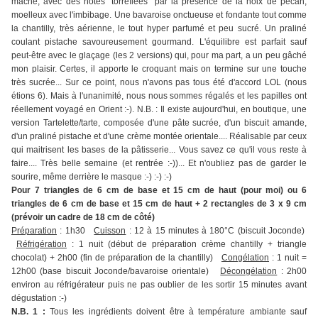
mâche, avec des notes "torréfiées" par la présence de la noix de pécan,
moelleux avec l'imbibage. Une bavaroise onctueuse et fondante tout comme
la chantilly, très aérienne, le tout hyper parfumé et peu sucré. Un praliné
coulant pistache savoureusement gourmand. L'équilibre est parfait sauf
peut-être avec le glaçage (les 2 versions) qui, pour ma part, a un peu gâché
mon plaisir. Certes, il apporte le croquant mais on termine sur une touche
très sucrée... Sur ce point, nous n'avons pas tous été d'accord LOL (nous
étions 6). Mais à l'unanimité, nous nous sommes régalés et les papilles ont
réellement voyagé en Orient :-). N.B. : Il existe aujourd'hui, en boutique, une
version Tartelette/tarte, composée d'une pâte sucrée, d'un biscuit amande,
d'un praliné pistache et d'une crème montée orientale.... Réalisable par ceux
qui maitrisent les bases de la pâtisserie... Vous savez ce qu'il vous reste à
faire.... Très belle semaine (et rentrée :-))... Et n'oubliez pas de garder le
sourire, même derrière le masque :-) :-) :-)
Pour 7 triangles de 6 cm de base et 15 cm de haut (pour moi) ou 6
triangles de 6 cm de base et 15 cm de haut + 2 rectangles de 3 x 9 cm
(prévoir un cadre de 18 cm de côté)
Préparation
: 1h30
Cuisson
: 12 à 15 minutes à 180°C (biscuit Joconde)
Réfrigération
: 1 nuit (début de préparation crème chantilly + triangle
chocolat) + 2h00 (fin de préparation de la chantilly)
Congélation
: 1 nuit =
12h00 (base biscuit Joconde/bavaroise orientale)
Décongélation
: 2h00
environ au réfrigérateur puis ne pas oublier de les sortir 15 minutes avant
dégustation :-)
N.B. 1 :
Tous les ingrédients doivent être à température ambiante sauf