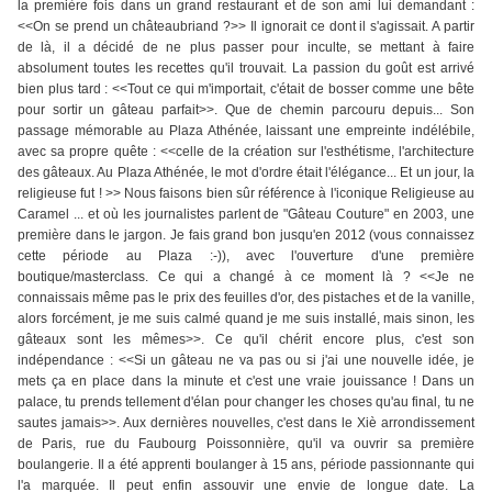
la première fois dans un grand restaurant et de son ami lui demandant :
<<On se prend un châteaubriand ?>> Il ignorait ce dont il s'agissait. A partir
de là, il a décidé de ne plus passer pour inculte, se mettant à faire
absolument toutes les recettes qu'il trouvait. La passion du goût est arrivé
bien plus tard : <<Tout ce qui m'importait, c'était de bosser comme une bête
pour sortir un gâteau parfait>>. Que de chemin parcouru depuis... Son
passage mémorable au Plaza Athénée, laissant une empreinte indélébile,
avec sa propre quête : <<celle de la création sur l'esthétisme, l'architecture
des gâteaux. Au Plaza Athénée, le mot d'ordre était l'élégance... Et un jour, la
religieuse fut ! >> Nous faisons bien sûr référence à l'iconique Religieuse au
Caramel ... et où les journalistes parlent de "Gâteau Couture" en 2003, une
première dans le jargon. Je fais grand bon jusqu'en 2012 (vous connaissez
cette période au Plaza :-)), avec l'ouverture d'une première
boutique/masterclass. Ce qui a changé à ce moment là ? <<Je ne
connaissais même pas le prix des feuilles d'or, des pistaches et de la vanille,
alors forcément, je me suis calmé quand je me suis installé, mais sinon, les
gâteaux sont les mêmes>>. Ce qu'il chérit encore plus, c'est son
indépendance : <<Si un gâteau ne va pas ou si j'ai une nouvelle idée, je
mets ça en place dans la minute et c'est une vraie jouissance ! Dans un
palace, tu prends tellement d'élan pour changer les choses qu'au final, tu ne
sautes jamais>>. Aux dernières nouvelles, c'est dans le Xiè arrondissement
de Paris, rue du Faubourg Poissonnière, qu'il va ouvrir sa première
boulangerie. Il a été apprenti boulanger à 15 ans, période passionnante qui
l'a marquée. Il peut enfin assouvir une envie de longue date. La