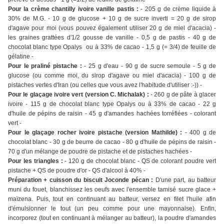
Pour la crème chantilly ivoire vanille pastis :
- 205 g de crème liquide à
30% de M.G. - 10 g de glucose + 10 g de sucre inverti = 20 g de sirop
d'agave pour moi (vous pouvez également utiliser 20 g de miel d'acacia) -
les graines grattées d'1/2 gousse de vanille - 0,5 g de pastis - 40 g de
chocolat blanc type Opalys ou à 33% de cacao - 1,5 g (= 3/4) de feuille de
gélatine -
Pour le praliné pistache :
- 25 g d'eau - 90 g de sucre semoule - 5 g de
glucose (ou comme moi, du sirop d'agave ou miel d'acacia) - 100 g de
pistaches vertes d'Iran (ou celles que vous avez l'habitude d'utiliser :-)) -
Pour le glaçage ivoire vert (version C. Michalak) :
- 260 g de pâte à glacer
ivoire - 115 g de chocolat blanc type Opalys ou à 33% de cacao - 22 g
d'huile de pépins de raisin - 45 g d'amandes hachées torréfiées - colorant
vert -
Pour le glaçage rocher ivoire pistache (version Mathilde) :
- 400 g de
chocolat blanc - 30 g de beurre de cacao - 80 g d'huile de pépins de raisin -
70 g d'un mélange de poudre de pistache et de pistaches hachées -
Pour les triangles :
- 120 g de chocolat blanc - QS de colorant poudre vert
pistache + QS de poudre d'or - QS d'alcool à 40% -
Préparation + cuisson du biscuit Joconde pécan :
D'une part, au batteur
muni du fouet, blanchissez les oeufs avec l'ensemble tamisé sucre glace +
maïzena. Puis, tout en continuant au batteur, versez en filet l'huile afin
d'émulsionner le tout (un peu comme pour une mayonnaise). Enfin,
incorporez (tout en continuant à mélanger au batteur), la poudre d'amandes