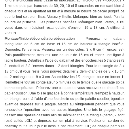
fondre le chocolat blanc cassé en morceaux, au micro-ondes P450/500, 2 x
1 minute puis par tranches de 30, 20, 10 et 5 secondes en remuant bien à
chaque fois et en ajoutant au fur et à mesure le beurre de cacao jusqu'à ce
que le tout soit bien lisse. Versez-y l'huile. Mélangez bien au fouet. Puis la
poudre de pistache + les pistaches hachées. Mélangez bien. Perso, je l'ai
versé dans un récipient rectangulaire d'environ 19 x 13 cm. A utiliser à
28/30°C.
Montage/finition/décongélation/dégustation :
Préparez un gabarit
triangulaire de 6 cm de base et 15 cm de hauteur = triangle isocèle.
Démoulez l'entremets. Mesurez sur un des côtés, 3 x 6 cm (= encoches).
Puis parallèlement, mesurez une hauteur de 15 cm et tracez une ligne à
ladite hauteur. Détaillez à l'aide du gabarit et des encoches, les 5 triangles (3
à l'endroit et 2 à l'envers donc) + 2 demi-triangles. Pour le rectangle de 3 x
18 cm qu'il vous reste, vous pouvez détailler 2 demi-triangles de 3 x 15 cm
ou 2 rectangles de 9 x 3 cm. Assemblez les 1/2 triangles pour en former 1.
Remettez le tout au congélateur 5 minutes ou le temps que le glaçage soit à
bonne température. Préparez une plaque que vous recouvrez de rhodoïd ou
papier cuisson. Une fois le glaçage à bonne température, trempez à hauteur,
un triangle puis, à l'aide d'une fourchette ou petite palette coudée, égouttez
avant de déposez sur la plaque. Mettez au réfrigérateur pendant que vous
renouvelez l'opération avec les autres triangles. Une fois le glaçage figé,
passez une spatule dessous afin de décoller chaque triangle (perso, 2 sont
resté collés LOL) et déposez sur un plat à service. Pochez un cordon de
chantilly tout autour (sur le dessus naturellement LOL) de chaque part puis