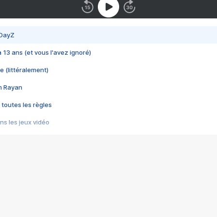
 DayZ
 a 13 ans (et vous l'avez ignoré)
e (littéralement)
im Rayan
 toutes les règles
s les jeux vidéo
us choquant de Rockstar ? - Le scandale BULLY
e plus moche de Steam
du RÊVE tourne au CAUCHEMAR
pendant 8 heures
it… à tort