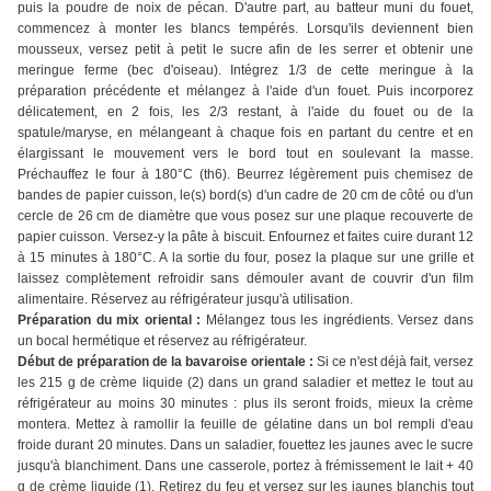
puis la poudre de noix de pécan. D'autre part, au batteur muni du fouet,
commencez à monter les blancs tempérés. Lorsqu'ils deviennent bien
mousseux, versez petit à petit le sucre afin de les serrer et obtenir une
meringue ferme (bec d'oiseau). Intégrez 1/3 de cette meringue à la
préparation précédente et mélangez à l'aide d'un fouet. Puis incorporez
délicatement, en 2 fois, les 2/3 restant, à l'aide du fouet ou de la
spatule/maryse, en mélangeant à chaque fois en partant du centre et en
élargissant le mouvement vers le bord tout en soulevant la masse.
Préchauffez le four à 180°C (th6). Beurrez légèrement puis chemisez de
bandes de papier cuisson, le(s) bord(s) d'un cadre de 20 cm de côté ou d'un
cercle de 26 cm de diamètre que vous posez sur une plaque recouverte de
papier cuisson. Versez-y la pâte à biscuit. Enfournez et faites cuire durant 12
à 15 minutes à 180°C. A la sortie du four, posez la plaque sur une grille et
laissez complètement refroidir sans démouler avant de couvrir d'un film
alimentaire. Réservez au réfrigérateur jusqu'à utilisation.
Préparation du mix oriental :
Mélangez tous les ingrédients. Versez dans
un bocal hermétique et réservez au réfrigérateur.
Début de préparation de la bavaroise orientale :
Si ce n'est déjà fait, versez
les 215 g de crème liquide (2) dans un grand saladier et mettez le tout au
réfrigérateur au moins 30 minutes : plus ils seront froids, mieux la crème
montera. Mettez à ramollir la feuille de gélatine dans un bol rempli d'eau
froide durant 20 minutes. Dans un saladier, fouettez les jaunes avec le sucre
jusqu'à blanchiment. Dans une casserole, portez à frémissement le lait + 40
g de crème liquide (1). Retirez du feu et versez sur les jaunes blanchis tout