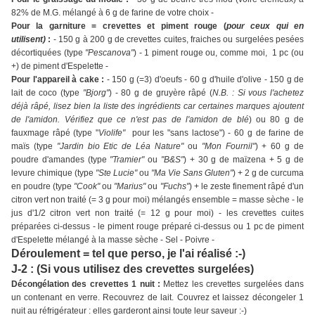
82% de M.G. mélangé à 6 g de farine de votre choix -
Pour la garniture = crevettes et piment rouge (
pour ceux qui en
utilisent)
:
- 150 g à 200 g de crevettes cuites, fraiches ou surgelées pesées
décortiquées (type
"Pescanova"
) - 1 piment rouge ou, comme moi, 1 pc (ou
+) de piment d'Espelette -
Pour l'appareil à cake :
- 150 g (=3) d'oeufs - 60 g d'huile d'olive - 150 g de
lait de coco (type
"Bjorg"
) - 80 g de gruyère râpé (
N.B. : Si vous l'achetez
déjà râpé, lisez bien la liste des ingrédients car certaines marques ajoutent
de l'amidon. Vérifiez que ce n'est pas de l'amidon de blé
) ou 80 g de
fauxmage râpé (type "
Violife"
pour les "sans lactose") - 60 g de farine de
maïs (type
"Jardin bio Etic de Léa Nature"
ou
"Mon Fournil"
) + 60 g de
poudre d'amandes (type
"Tramier"
ou
"B&S"
) + 30 g de maïzena + 5 g de
levure chimique (type
"Ste Lucie"
ou
"Ma Vie Sans Gluten"
) + 2 g de curcuma
en poudre (type
"Cook"
ou
"Marius"
ou
"Fuchs"
) + le zeste finement râpé d'un
citron vert non traité (= 3 g pour moi) mélangés ensemble = masse sèche - le
jus d'1/2 citron vert non traité (= 12 g pour moi) - les crevettes cuites
préparées ci-dessus - le piment rouge préparé ci-dessus ou 1 pc de piment
d'Espelette mélangé à la masse sèche
- Sel - Poivre -
Déroulement = tel que perso, je l'ai réalisé :-)
J-2 : (Si vous utilisez des crevettes surgelées)
Décongélation des crevettes 1 nuit :
Mettez les crevettes surgelées dans
un contenant en verre. Recouvrez de lait. Couvrez et laissez décongeler 1
nuit au réfrigérateur : elles garderont ainsi toute leur saveur :-)