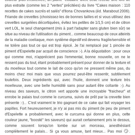
plus extraite (comme les 2 "vertes" précitées) du livre "Cakes maison : 110
recettes de cakes sucrés et salés" d'Ilona Chovankova (éd. Marabout 2006).
Friande de crevettes (choisissez-les de bonnes tailles et si vous utilisez des
crevettes surgelées décortiquées, évitez les petites de 1/1,5 cm) et de citron
vert LOL, le seul changement (mis à part l'adapter sans gluten bien sûr) se
situe au niveau de l'utilisation du piment... comme beaucoup de ceux atteints
de la maladie coeliaque, mon système digestif est devenu fragile/sensible et
ne tolère pas tout ce qui est trop épicé. Je l'ai remplacé par 1 pincée de
piment d'Espelette par acquit de conscience :-). A la dégustation : pour ceux
qui comme moi, n'apprécient pas l'emmental, bonne nouvelle, on ne le
ressent pas du tout, étant probablement présent pour donner de la texture et
du moelleux tout comme le lait de coco qu'on ne pressent même pas, du
moins chez moi mais que vous pourrez peut-être ressentir, subtilement
toutefois. Deux ingrédients qui, avec l'huile, donnent une texture très
moelleuse, avec une belle humidité sans pour autant être collante :-). Au
niveau des saveurs, le citron vert apporte une incroyable "fraicheur" et
enrobe le palais tout comme le curcuma, suivis de prêt par la crevette bien
présente :-)... C'est vraiment le trio gagnant de ce cake qui fait voyager les
papilles. Fort heureusement, je n'y ai pas mis du piment (le peu de piment
d'Espelette a probablement, avec le curcuma qui donne en plus, cette
couleur jaune, "boosté" les saveurs) qui aurait certainement pris le dessus,
comme souvent lorsqu'on tombe sur un morceau, anesthésiant
🙄
complètement le palais... Si ça vous amuse, tant mieux... Pas moi
.