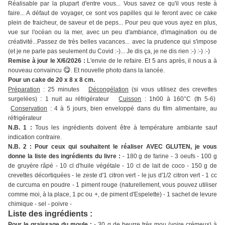
Réalisable par la plupart d'entre vous... Vous savez ce qu'il vous reste à
faire... A défaut de voyager, ce sont vos papilles qui le feront avec ce cake
plein de fraicheur, de saveur et de peps... Pour peu que vous ayez en plus,
vue sur l'océan ou la mer, avec un peu d'ambiance, d'imagination ou de
créativité...Passez de très belles vacances... avec la prudence qui s'impose
(et je ne parle pas seulement du Covid :-)... Je dis ça, je ne dis rien :-) :-) :-)
Remise à jour le X/6/2026 :
L'envie de le refaire. Et 5 ans après, il nous a à
😋
nouveau convaincu
. Et nouvelle photo dans la lancée.
Pour un cake de 20 x 8 x 8 cm.
Préparation
: 25 minutes
Décongélation
(si vous utilisez des crevettes
surgelées) : 1 nuit au réfrigérateur
Cuisson
: 1h00 à 160°C (th 5-6)
Conservation
: 4 à 5 jours, bien enveloppé dans du film alimentaire, au
réfrigérateur
N.B. 1 :
Tous les ingrédients doivent être à température ambiante sauf
indication contraire.
N.B. 2 : Pour ceux qui souhaitent le réaliser AVEC GLUTEN, je vous
donne la liste des ingrédients du livre :
- 180 g de farine - 3 oeufs - 100 g
de gruyère râpé - 10 cl d'huile végétale - 10 cl de lait de coco - 150 g de
crevettes décortiquées - le zeste d'1 citron vert - le jus d'1/2 citron vert - 1 cc
de curcuma en poudre - 1 piment rouge (naturellement, vous pouvez utiliser
comme moi, à la place, 1 pc ou +, de piment d'Espelette) - 1 sachet de levure
chimique - sel - poivre -
Liste des ingrédients :
Pour le graissage du moule :
- 30 g de beurre très mou (voire crémeux) à