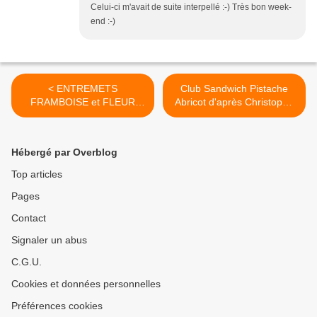
Celui-ci m'avait de suite interpellé :-) Très bon week-
end :-)
< ENTREMETS
Club Sandwich Pistache
FRAMBOISE et FLEUR
Abricot d'après Christophe
D'ORANGER d'après Claire
Michalak : biscuit trocadéro
Heitzler : pâte sablée,
pistache, coulis abricot,
biscuit cuillère, insert
mousseline amande >
Hébergé par Overblog
marmelade framboise et
framboises entières,
Top articles
ganache montée fleur
Pages
d'oranger, marmelade
framboise, chantilly vanille
Contact
Signaler un abus
C.G.U.
Cookies et données personnelles
Préférences cookies