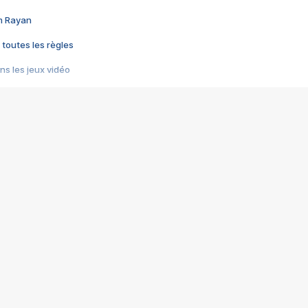
im Rayan
 toutes les règles
s les jeux vidéo
us choquant de Rockstar ? - Le scandale BULLY
e plus moche de Steam
du RÊVE tourne au CAUCHEMAR
pendant 8 heures
it… à tort
umiliés par un jeu vidéo
ire - Final Fantasy 8
ti un empire - Age of Empires
story DOFUS