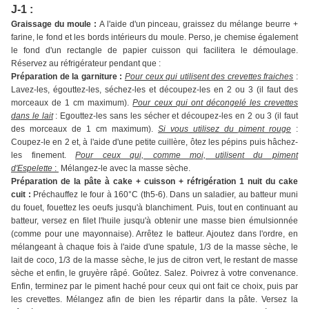
J-1 :
Graissage du moule :
A l'aide d'un pinceau, graissez du mélange beurre +
farine, le fond et les bords intérieurs du moule. Perso, je chemise également
le fond d'un rectangle de papier cuisson qui facilitera le démoulage.
Réservez au réfrigérateur pendant que :
Préparation de la garniture :
Pour ceux qui utilisent des crevettes fraiches
:
Lavez-les, égouttez-les, séchez-les et découpez-les en 2 ou 3 (il faut des
morceaux de 1 cm maximum).
Pour ceux qui ont décongelé les crevettes
dans le lait
: Egouttez-les sans les sécher et découpez-les en 2 ou 3 (il faut
des morceaux de 1 cm maximum).
Si vous utilisez du piment rouge
:
Coupez-le en 2 et, à l'aide d'une petite cuillère, ôtez les pépins puis hâchez-
les finement.
Pour ceux qui, comme moi, utilisent du piment
d'Espelette
:
Mélangez-le avec la masse sèche.
Préparation de la pâte à cake + cuisson + réfrigération 1 nuit du cake
cuit :
Préchauffez le four à 160°C (th5-6). Dans un saladier, au batteur muni
du fouet, fouettez les oeufs jusqu'à blanchiment. Puis, tout en continuant au
batteur, versez en filet l'huile jusqu'à obtenir une masse bien émulsionnée
(comme pour une mayonnaise). Arrêtez le batteur. Ajoutez dans l'ordre, en
mélangeant à chaque fois à l'aide d'une spatule, 1/3 de la masse sèche, le
lait de coco, 1/3 de la masse sèche, le jus de citron vert, le restant de masse
sèche et enfin, le gruyère râpé. Goûtez. Salez. Poivrez à votre convenance.
Enfin, terminez par le piment haché pour ceux qui ont fait ce choix, puis par
les crevettes. Mélangez afin de bien les répartir dans la pâte. Versez la