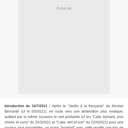
Publicité
Introduction du 16/7/2021 :
Après le "Jardin à la française" de Nicolas
Bernardé (cf le 5/5/2021), en route vers une destination plus exotique,
quittant par la même occasion le vert printanier (cf les "Cake épinard, pois
chiche et curry" du 25/3/2021 et "Cake vert et noir" du 22/4/2021) pour une
couleur plus ensoleillée, un jaune "éclatant" avec cette recette une fois de