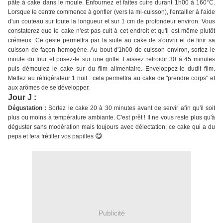
pâte à cake dans le moule. Enfournez et faites cuire durant 1h00 à 160°C.
Lorsque le centre commence à gonfler (vers la mi-cuisson), l'entailler à l'aide
d'un couteau sur toute la longueur et sur 1 cm de profondeur environ. Vous
constaterez que le cake n'est pas cuit à cet endroit et qu'il est même plutôt
crémeux. Ce geste permettra par la suite au cake de s'ouvrir et de finir sa
cuisson de façon homogène. Au bout d'1h00 de cuisson environ, sortez le
moule du four et posez-le sur une grille. Laissez refroidir 30 à 45 minutes
puis démoulez le cake sur du film alimentaire. Enveloppez-le dudit film.
Mettez au réfrigérateur 1 nuit : cela permettra au cake de "prendre corps" et
aux arômes de se développer.
Jour J :
Dégustation :
Sortez le cake 20 à 30 minutes avant de servir afin qu'il soit
plus ou moins à température ambiante. C'est prêt ! Il ne vous reste plus qu'à
déguster sans modération mais toujours avec délectation, ce cake qui a du
😋
peps et fera frétiller vos papilles
Publicité