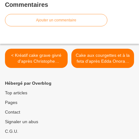
Commentaires
Ajouter un commentaire
< Kréatif cake grave givré
Cake aux courgettes et à la
d'après Christophe
feta d'après Edda Onorato
Michalak : biscuit citron,
>
chantilly ivoire citron, confit
fraise, crème glacée
Hébergé par Overblog
cheesecake, sorbet fraise
Top articles
Pages
Contact
Signaler un abus
C.G.U.