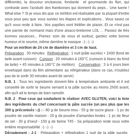
différente), la douceur onctueuse, fondante et gourmande du flan, qui
contraste avec l'acidulé des framboises qui donnent du peps... Une tuerie !
What else ? Si je vous dis que ce mirliton est réalisable par la plupart d'entre
vous pour peu que vous suiviez les étapes et explications... Vous savez ce
qu'il vous reste à faire...Vos papilles vont frétiller de plaisir...Et ce n'est pas
une parole de normand mais d'une alsaco-bretonne LOL ... Passez de très
bonnes vacances... Prenez soin de vous et surtout, gardez votre bonne
humeur et le sourire, même derrière le masque :-) :-) :-)
Pour un mirliton de 24 cm de diamètre et 3 cm de haut.
Préparation
: 30 minutes
Réfrigération
: 1 nuit (pâte sucrée) + 1h00 (fond de
tarte avant cuisson)
Cuisson
: 20 minutes à 160°C (cuisson à blanc du fond
de tarte) + 45 minutes à 180°C (le mirliton)
Conservation
: 3 à 4 jours bien
enveloppé dans du film alimentaire au réfrigérateur (dans ce cas, n'oubliez
pas de le sortir 30 minutes avant de servir)
N.B. 1
: Tous les ingrédients doivent être à température ambiante et il est
conseillé de sortir le beurre servant à la pâte sucrée au moins 2h00 avant,
afin qu'il ait le temps de bien ramollir.
N.B. 2
:
Pour ceux qui souhaitent le réaliser AVEC GLUTEN, voici la liste
des ingrédients du chef concernant la pâte sucrée (un peu plus que les
300 g préconisés :-)) : -
90 g de beurre mou - 55 g de sucre glace - 1 pc de
poudre de vanille maison - 20 g de poudre d'amandes brutes - 1 pc de fleur
de sel - 30 g d'oeuf - 150 g de farine T45 - Sa préparation reste sous votre
entière responsabilité :-) :-) :-)
Déroulement : J-1
: Préparation + réfrigération 1 nuit de la pâte sucrée.