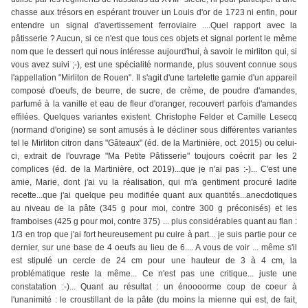
chasse aux trésors en espérant trouver un Louis d'or de 1723 ni enfin, pour
entendre un signal d'avertissement ferroviaire ....Quel rapport avec la
pâtisserie ? Aucun, si ce n'est que tous ces objets et signal portent le même
nom que le dessert qui nous intéresse aujourd'hui, à savoir le mirliton qui, si
vous avez suivi ;-), est une spécialité normande, plus souvent connue sous
l'appellation "Mirliton de Rouen". Il s'agit d'une tartelette garnie d'un appareil
composé d'oeufs, de beurre, de sucre, de crème, de poudre d'amandes,
parfumé à la vanille et eau de fleur d'oranger, recouvert parfois d'amandes
effilées. Quelques variantes existent. Christophe Felder et Camille Lesecq
(normand d'origine) se sont amusés à le décliner sous différentes variantes
tel le Mirliton citron dans "Gâteaux" (éd. de la Martinière, oct. 2015) ou celui-
ci, extrait de l'ouvrage "Ma Petite Pâtisserie" toujours coécrit par les 2
complices (éd. de la Martinière, oct 2019)...que je n'ai pas :-)... C'est une
amie, Marie, dont j'ai vu la réalisation, qui m'a gentiment procuré ladite
recette...que j'ai quelque peu modifiée quant aux quantités...anecdotiques
au niveau de la pâte (345 g pour moi, contre 300 g préconisés) et les
framboises (425 g pour moi, contre 375) ... plus considérables quant au flan :
1/3 en trop que j'ai fort heureusement pu cuire à part... je suis partie pour ce
dernier, sur une base de 4 oeufs au lieu de 6.... A vous de voir ... même s'il
est stipulé un cercle de 24 cm pour une hauteur de 3 à 4 cm, la
problématique reste la même... Ce n'est pas une critique... juste une
constatation :-)... Quant au résultat : un énoooorme coup de coeur à
l'unanimité : le croustillant de la pâte (du moins la mienne qui est, de fait,