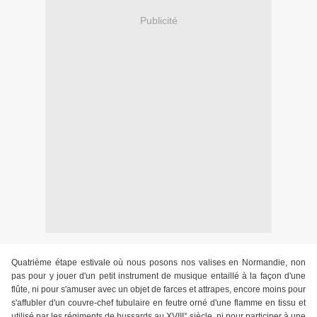
Publicité
Quatrième étape estivale où nous posons nos valises en Normandie, non
pas pour y jouer d'un petit instrument de musique entaillé à la façon d'une
flûte, ni pour s'amuser avec un objet de farces et attrapes, encore moins pour
s'affubler d'un couvre-chef tubulaire en feutre orné d'une flamme en tissu et
utilisé par les régiments de hussards au XVIII° siècle, ni pour participer à une