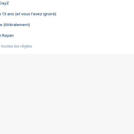
 DayZ
 a 13 ans (et vous l'avez ignoré)
e (littéralement)
im Rayan
 toutes les règles
s les jeux vidéo
us choquant de Rockstar ? - Le scandale BULLY
e plus moche de Steam
du RÊVE tourne au CAUCHEMAR
pendant 8 heures
it… à tort
umiliés par un jeu vidéo
ire - Final Fantasy 8