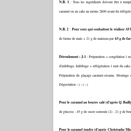
N.B. 1
: Tous les ingrédients doivent être à tempér
caramel ou au cake au moins 2h00 avant du réfrigéra
N.B. 2
:
Pour ceux qui souhaitent le réaliser A
de farine de maïs + 21 g de maïzena par
63 g de fa
Déroulement : J-1
: Préparation + congélation 1 nu
d'imbibage. Imbibage + réfrigération 1 nuit du ca
Préparation du glaçage caramel-sésame. Montage +
Dégustation :-) :-) :-)
Pour le caramel au beurre salé (d'après Q. Baill
de glucose - 45 g de sucre semoule (2) - 21 g de beu
Pour le caramel tendre (d'après Christophe Mi