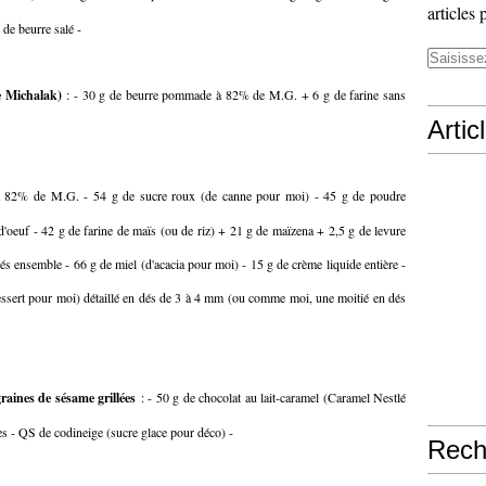
articles 
g de beurre salé -
e Michalak)
: - 30 g de beurre pommade à 82% de M.G. + 6 g de farine sans
Artic
 82% de M.G. - 54 g de sucre roux (de canne pour moi) - 45 g de poudre
'oeuf - 42 g de farine de maïs (ou de riz) + 21 g de maïzena + 2,5 g de levure
és ensemble - 66 g de miel (d'acacia pour moi) - 15 g de crème liquide entière -
essert pour moi) détaillé en dés de 3 à 4 mm (ou comme moi, une moitié en dés
graines de sésame grillées
: - 50 g de chocolat au lait-caramel (Caramel Nestlé
s - QS de codineige (sucre glace pour déco) -
Rech