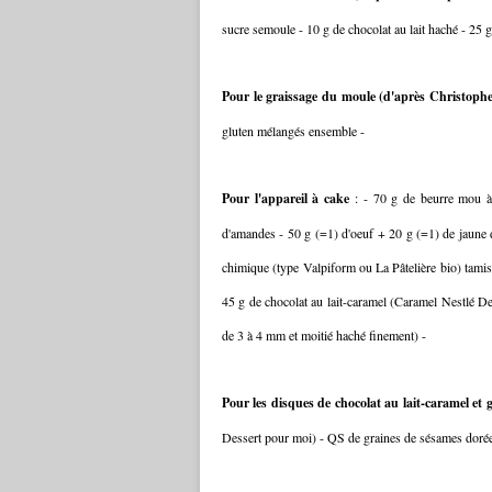
sucre semoule - 10 g de chocolat au lait haché - 25 
Pour le graissage du moule (d'après Christoph
gluten mélangés ensemble -
Pour l'appareil à cake
: - 70 g de beurre mou à
d'amandes - 50 g (=1) d'oeuf + 20 g (=1) de jaune d
chimique (type Valpiform ou La Pâtelière bio) tamis
45 g de chocolat au lait-caramel (Caramel Nestlé D
de 3 à 4 mm et moitié haché finement) -
Pour les disques de chocolat au lait-caramel et 
Dessert pour moi) - QS de graines de sésames dorée