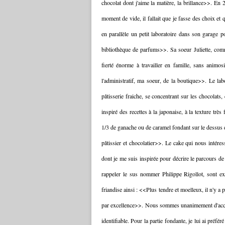
chocolat dont j'aime la matière, la brillance>>. En 
moment de vide, il fallait que je fasse des choix et 
en parallèle un petit laboratoire dans son garage p
bibliothèque de parfums>>. Sa soeur Juliette, comme
fierté énorme à travailler en famille, sans animo
l'administratif, ma soeur, de la boutique>>. Le lab
pâtisserie fraiche, se concentrant sur les chocolats
inspiré des recettes à la japonaise, à la texture tr
1/3 de ganache ou de caramel fondant sur le dessus du 
pâtissier et chocolatier>>. Le cake qui nous intéress
dont je me suis inspirée pour décrire le parcours de
rappeler le sus nommer Philippe Rigollot, sont ex
friandise ainsi : <<Plus tendre et moelleux, il n'y a
par excellence>>. Nous sommes unanimement d'accor
identifiable. Pour la partie fondante, je lui ai préf