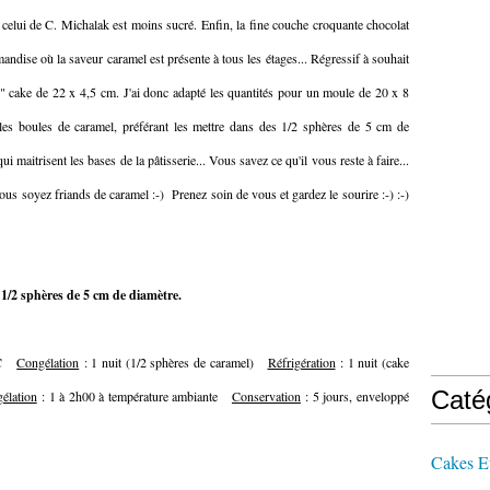
 celui de C. Michalak est moins sucré. Enfin, la fine couche croquante chocolat
mandise où la saveur caramel est présente à tous les étages... Régressif à souhait
r" cake de 22 x 4,5 cm. J'ai donc adapté les quantités pour un moule de 20 x 8
les boules de caramel, préférant les mettre dans des 1/2 sphères de 5 cm de
ui maitrisent les bases de la pâtisserie... Vous savez ce qu'il vous reste à faire...
ous soyez friands de caramel :-) Prenez soin de vous et gardez le sourire :-) :-)
1/2 sphères de 5 cm de diamètre.
0°C
Congélation
: 1 nuit (1/2 sphères de caramel)
Réfrigération
: 1 nuit (cake
Caté
élation
: 1 à 2h00 à température ambiante
Conservation
: 5 jours, enveloppé
Cakes E