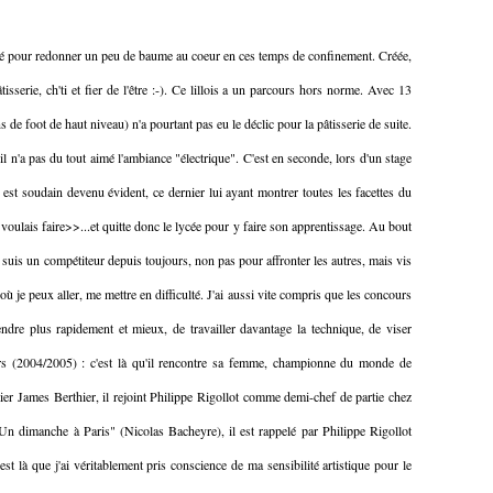
é pour redonner un peu de baume au coeur en ces temps de confinement. Créée,
erie, ch'ti et fier de l'être :-). Ce lillois a un parcours hors norme. Avec 13
 de foot de haut niveau) n'a pourtant pas eu le déclic pour la pâtisserie de suite.
l n'a pas du tout aimé l'ambiance "électrique". C'est en seconde, lors d'un stage
t est soudain devenu évident, ce dernier lui ayant montrer toutes les facettes du
e voulais faire>>...et quitte donc le lycée pour y faire son apprentissage. Au bout
 suis un compétiteur depuis toujours, non pas pour affronter les autres, mais vis
 je peux aller, me mettre en difficulté. J'ai aussi vite compris que les concours
endre plus rapidement et mieux, de travailler davantage la technique, de viser
rs (2004/2005) : c'est là qu'il rencontre sa femme, championne du monde de
latier James Berthier, il rejoint Philippe Rigollot comme demi-chef de partie chez
Un dimanche à Paris" (Nicolas Bacheyre), il est rappelé par Philippe Rigollot
st là que j'ai véritablement pris conscience de ma sensibilité artistique pour le