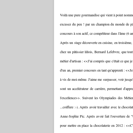
Voilà une pure gourmandise qui vient à point nomm
excusez du peu ! par un champion du monde de pâtiss
concours à son actif, ce compétiteur dans l'âme (6 ans
Après un stage découverte en cuisine, en troisième, i
chez un pâtissier lillois, Bernard Lefebvre, que tou
métier d'artisan : <<J'ai compris que c'était ce que j
d'un an, premier concours en tant qu'apprenti : <<Je
à vis de moi-même. J'aime me surpasser, voir jusqu'où
sont un accélérateur de carrière, permettant d'appr
l'excellence>>. Suivent les Olympiades des Métie
...coiffure :-). Après avoir travailler avec le choco
Anne-Sophie Pic. Après avoir fait l'ouverture de "
pour mettre en place la chocolaterie en 2012 : <<C'e