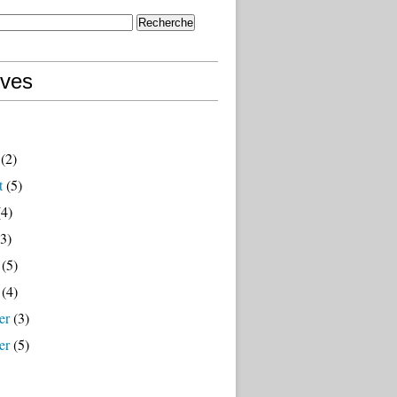
ives
(2)
t
(5)
4)
3)
(5)
(4)
er
(3)
er
(5)