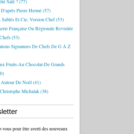
té Salé ?
(77)
 D'après Pierre Hermé
(57)
 Sablés Et Cie, Version Chef
(53)
serie Française Ou Régionale Revisitée
 Chefs
(53)
ations Signatures De Chefs De G À Z
Aux Fruits-Au Chocolat-De Grands
0)
s Autour De Noël
(41)
 Christophe Michalak
(38)
letter
vous pour être averti des nouveaux