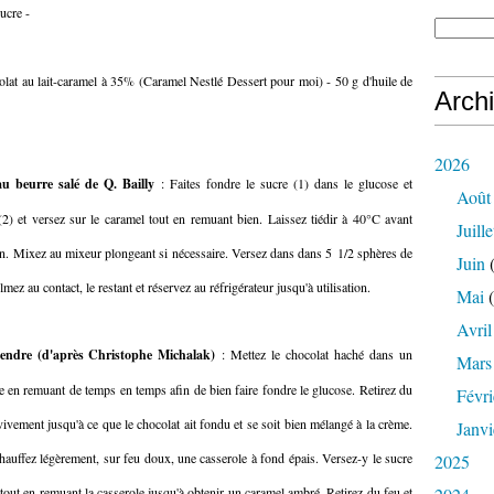
sucre -
olat au lait-caramel à 35% (Caramel Nestlé Dessert pour moi) - 50 g d'huile de
Arch
2026
u beurre salé de Q. Bailly
: Faites fondre le sucre (1) dans le glucose et
Août
 (2) et versez sur le caramel tout en remuant bien. Laissez tiédir à 40°C avant
Juille
en. Mixez au mixeur plongeant si nécessaire. Versez dans dans 5 1/2 sphères de
Juin
(
ez au contact, le restant et réservez au réfrigérateur jusqu'à utilisation.
Mai
(
Avril
tendre (d'après Christophe Michalak)
: Mettez le chocolat haché dans un
Mars
se en remuant de temps en temps afin de bien faire fondre le glucose. Retirez du
Févri
vivement jusqu'à ce que le chocolat ait fondu et se soit bien mélangé à la crème.
Janvi
chauffez légèrement, sur feu doux, une casserole à fond épais. Versez-y le sucre
2025
 tout en remuant la casserole jusqu'à obtenir un caramel ambré. Retirez du feu et