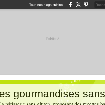
Tous nos blogs cuisine
Publicité
es gourmandises sans
la pâtisserie sans gluten, proposant des recettes b