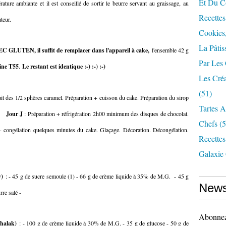
Et Du Cô
ature ambiante et il est conseillé de sortir le beurre servant au graissage, au
Recettes
teur.
Cookies,
La Pâtis
VEC GLUTEN, il suffit de remplacer dans l'appareil à cake,
l'ensemble 42 g
Par Les
rine T55
.
Le restant est identique :-) :-) :-)
Les Cré
(51)
it des 1/2 sphères caramel. Préparation + cuisson du cake. Préparation du sirop
Tartes 
ke.
Jour J
: Préparation + réfrigération 2h00 minimum des disques de chocolat.
Chefs
(5
 congélation quelques minutes du cake. Glaçage. Décoration. Décongélation.
Recette
Galaxie
y)
: - 45 g de sucre semoule (1) - 66 g de crème liquide à 35% de M.G. - 45 g
News
rre salé -
Abonnez-
chalak)
: - 100 g de crème liquide à 30% de M.G. - 35 g de glucose - 50 g de