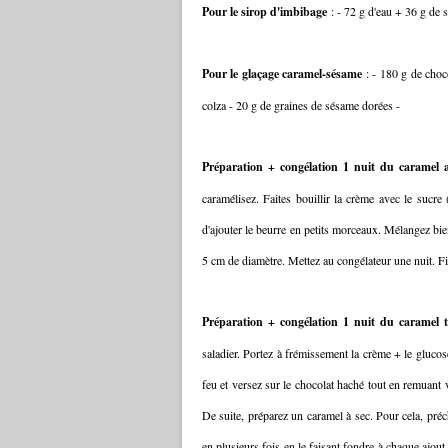
Pour le sirop d'imbibage
: - 72 g d'eau + 36 g de 
Pour le glaçage caramel-sésame
: - 180 g de choc
colza - 20 g de graines de sésame dorées -
Préparation + congélation 1 nuit du caramel a
caramélisez. Faites bouillir la crème avec le sucre
d'ajouter le beurre en petits morceaux. Mélangez bi
5 cm de diamètre. Mettez au congélateur une nuit. Film
Préparation + congélation 1 nuit du caramel 
saladier. Portez à frémissement la crème + le gluco
feu et versez sur le chocolat haché tout en remuant 
De suite, préparez un caramel à sec. Pour cela, pré
en plusieurs fois en le faisant fondre à chaque ajout