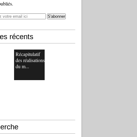
publiés.
les récents
Récapitulatif
des réalisations
du m...
erche