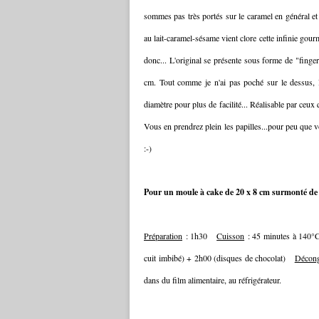
sommes pas très portés sur le caramel en général et
au lait-caramel-sésame vient clore cette infinie gour
donc... L'original se présente sous forme de "finge
cm. Tout comme je n'ai pas poché sur le dessus, 
diamètre pour plus de facilité... Réalisable par ceux q
Vous en prendrez plein les papilles...pour peu que v
:-)
Pour un moule à cake de 20 x 8 cm surmonté de 
Préparation
: 1h30
Cuisson
: 45 minutes à 14
cuit imbibé) + 2h00 (disques de chocolat)
Décong
dans du film alimentaire, au réfrigérateur.