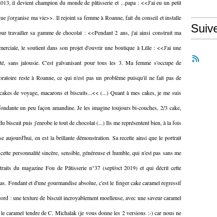
2013, il devient champion du monde de pâtisserie et ...papa : <<J'ai eu un petit
que j'organise ma vie>>. Il rejoint sa femme à Roanne, fait du conseil et installe
Suiv
our travailler sa gamme de chocolat : <<Pendant 2 ans, j'ai ainsi construit ma
rciale, le soutient dans son projet d'ouvrir une boutique à Lille : <<J'ai une
sité, sans jalousie. C'est galvanisant pour tous les 3. Ma femme s'occupe de
oratoire reste à Roanne, ce qui n'est pas un problème puisqu'il ne fait pas de
, cakes de voyage, macarons et biscuits...<< (...) Quant à mes cakes, je me suis
ès fondante un peu façon amandine. Je les imagine toujours bi-couches, 2/3 cake,
biscuit puis j'enrobe le tout de chocolat (...) Ils me représentent bien, à la fois
e aujourd'hui, en est la brillante démonstration. Sa recette ainsi que le portrait
 cette personnalité sincère, sensible, généreuse et humble, qui n'est pas sans me
traits du magazine Fou de Pâtisserie n°37 (sept/oct 2019) et qui décrit cette
 pas. Fondant et d'une gourmandise absolue, c'est le finger cake caramel regressif
d : une texture de biscuit incroyablement moelleuse, avec une saveur caramel
éré le caramel tendre de C. Michalak (je vous donne les 2 versions :-) car nous ne