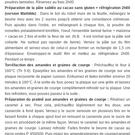
poudres tamisées. Réservez au frais 2h00.
Préparation de la pâte sablée au cacao sans gluten + réfrigération 2h00
(version Mathilde)
: Dans le bol du robot muni de la feuille, mélangez le
beurre mou avec les 2 sucres jusqu'à obtenir une consistance crémeuse.
Puis ajoutez dans l'ordre, en mélangeant à chaque fois, la poudre de
noisettes préalablement torréfiée, l'oeuf, l'ensemble tamisé farine + maïzena
+ cacao en 2 fois et enfin la fleur de sel. (N.B. : Il est normal que la pâte soit
collante. Ne surtout pas rajouter de farine). Versez la pâte sur du film
alimentaire et servez-vous de celui-ci pour former un rectangle de 1,5 cm
d'épaisseur. Enveloppez-le dudit film et mettez au réfrigérateur 2h00.
Pendant ce temps :
Torréfaction des amandes et graines de courge
: Préchauffez le four à
160°C (Th 5-6). Eparpillez les amandes et les graines de courge sur une
plaque recouverte de papier cuisson. Enfournez et faites torréfier environ 20
minutes à 160°C. A la sortie du four, posez la plaque sur une grille et laissez
les amandes et graines de courge complètement refroidir sur la plaque. Une
fois refroidies, vous pouvez passez à la suite...
Préparation du praliné aux amandes et graines de courge :
Réalisez un
caramel à sec. Pour cela, préchauffez légèrement sur feu doux, une
casserole à fond épais. Versez-y le sucre semoule en plusieurs fois en le
faisant fondre à chaque ajout tout en remuant la casserole puis le sucre de
coco en procédant de la même façon. Versez le caramel sur les amandes et
graines de courge. Laissez refroidir. Faites fondre le beurre de cacao au
micro-ondes P 450/500. Puis mixez les amandes/graines de courge/caramel