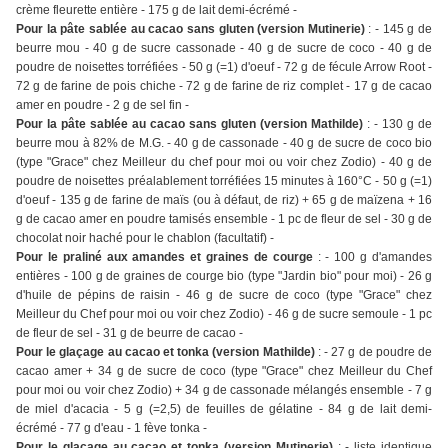
crème fleurette entière - 175 g de lait demi-écrémé -
Pour la pâte sablée au cacao sans gluten (version Mutinerie)
: - 145 g de
beurre mou - 40 g de sucre cassonade - 40 g de sucre de coco - 40 g de
poudre de noisettes torréfiées - 50 g (=1) d'oeuf - 72 g de fécule Arrow Root -
72 g de farine de pois chiche - 72 g de farine de riz complet - 17 g de cacao
amer en poudre - 2 g de sel fin -
Pour la pâte sablée au cacao sans gluten (version Mathilde)
: - 130 g de
beurre mou à 82% de M.G. - 40 g de cassonade - 40 g de sucre de coco bio
(type "Grace" chez Meilleur du chef pour moi ou voir chez Zodio) - 40 g de
poudre de noisettes préalablement torréfiées 15 minutes à 160°C - 50 g (=1)
d'oeuf - 135 g de farine de maïs (ou à défaut, de riz) + 65 g de maïzena + 16
g de cacao amer en poudre tamisés ensemble - 1 pc de fleur de sel - 30 g de
chocolat noir haché pour le chablon (facultatif) -
Pour le praliné aux amandes et graines de courge
: - 100 g d'amandes
entières - 100 g de graines de courge bio (type "Jardin bio" pour moi) - 26 g
d'huile de pépins de raisin - 46 g de sucre de coco (type "Grace" chez
Meilleur du Chef pour moi ou voir chez Zodio) - 46 g de sucre semoule - 1 pc
de fleur de sel - 31 g de beurre de cacao -
Pour le glaçage au cacao et tonka (version Mathilde)
: - 27 g de poudre de
cacao amer + 34 g de sucre de coco (type "Grace" chez Meilleur du Chef
pour moi ou voir chez Zodio) + 34 g de cassonade mélangés ensemble - 7 g
de miel d'acacia - 5 g (=2,5) de feuilles de gélatine - 84 g de lait demi-
écrémé - 77 g d'eau - 1 fève tonka -
Pour le glaçage au cacao et tonka (version Mutinerie)
: - liste identique