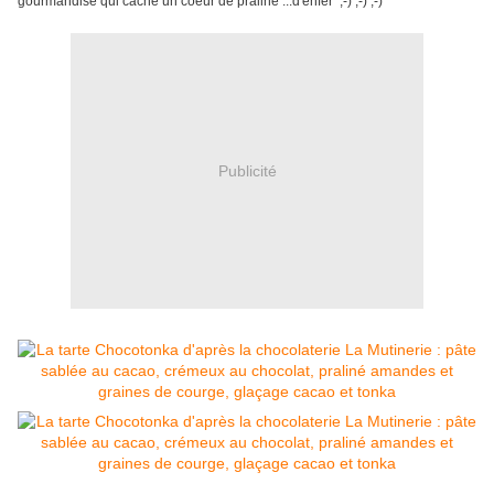
gourmandise qui cache un coeur de praliné ...d'enfer ;-) ;-) ;-)
Publicité