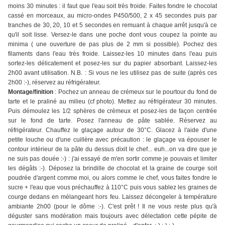
moins 30 minutes : il faut que l'eau soit très froide. Faites fondre le chocolat
cassé en morceaux, au micro-ondes P450/500, 2 x 45 secondes puis par
tranches de 30, 20, 10 et 5 secondes en remuant à chaque arrêt jusqu'à ce
qu'il soit lisse. Versez-le dans une poche dont vous coupez la pointe au
minima ( une ouverture de pas plus de 2 mm si possible). Pochez des
filaments dans l'eau très froide. Laissez-les 10 minutes dans l'eau puis
sortez-les délicatement et posez-les sur du papier absorbant. Laissez-les
2h00 avant utilisation. N.B. : Si vous ne les utilisez pas de suite (après ces
2h00 :-), réservez au réfrigérateur.
Montage/finition
: Pochez un anneau de crémeux sur le pourtour du fond de
tarte et le praliné au milieu (cf photo). Mettez au réfrigérateur 30 minutes.
Puis démoulez les 1/2 sphères de crémeux et posez-les de façon centrée
sur le fond de tarte. Posez l'anneau de pâte sablée. Réservez au
réfrigérateur. Chauffez le glaçage autour de 30°C. Glacez à l'aide d'une
petite louche ou d'une cuillère avec précaution : le glaçage va épouser le
contour intérieur de la pâte du dessus dixit le chef... euh...on va dire que je
ne suis pas douée :-) : j'ai essayé de m'en sortir comme je pouvais et limiter
les dégâts :-). Déposez la brindille de chocolat et la graine de courge soit
poudrée d'argent comme moi, ou alors comme le chef, vous faites fondre le
sucre + l'eau que vous préchauffez à 110°C puis vous sablez les graines de
courge dedans en mélangeant hors feu. Laissez décongeler à température
ambiante 2h00 (pour le dôme :-). C'est prêt ! Il ne vous reste plus qu'à
déguster sans modération mais toujours avec délectation cette pépite de