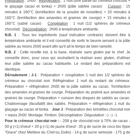
Préparation
: 2h00
Réfrigération
: 1 nuit (une partie du crémeux chocolat +
le glaçage cacao et tonka) + 2h00 (pâte sablée cacao)
Cuisson
: 15
minutes à 160°C (torréfaction de la poudre de noisettes) + 20 minutes à
160°C (torréfaction des amandes et graines de courge) + 15 minutes à
160°C (sablé cacao)
Congélation
: 1 nuit (1/2 sphères de crémeux
chocolat)
Décongélation
: 2h00 à température ambiante.
N.B. 1
: Tous les ingrédients (sauf indication contraire) doivent être à
température ambiante et il est conseillé de sortir le beurre servant à la pâte
sablée au moins 2h00 avant afin qu'il ait le temps de bien ramollir.
N.B. 2
: Cette recette est, à la base, réalisée sans gluten par le chef. Je
conseille donc, pour ceux qui souhaitent la réaliser avec gluten, d'utiliser
leur pâte sablée au cacao habituelle. Le restant des préparations est
identique.
Déroulement : J-1
: Préparation + congélation 1 nuit des 1/2 sphères de
crémeux au chocolat noir. Réfrigération 1 nuit du restant de crémeux.
Préparation + réfrigération 2h00 de la pâte sablée au cacao. Torréfaction
des amandes et graines de courge. Préparation du praliné aux amandes et
graines de courge. Préparation + cuisson des disques de sablés au cacao.
Chablonnage (facultatif) des sablés. Préparation + réfrigération 1 nuit du
glaçage au cacao et tonka.
Jour J
: Préparation des brindilles chocolat noir
+ repos 2h00. Montage. Finition. Décongélation. Dégustation :-) :-) :-)
Pour le crémeux chocolat noir :
- 208 g de chocolat noir à 70% de cacao -
50 g (=1) d'oeuf + 20 g (=1) de jaune d'oeuf - 35 g de sucre de coco bio (type
"Grace" chez Meilleur du Chef ou Zodio) - 14 g de sucre semoule - 175 g de