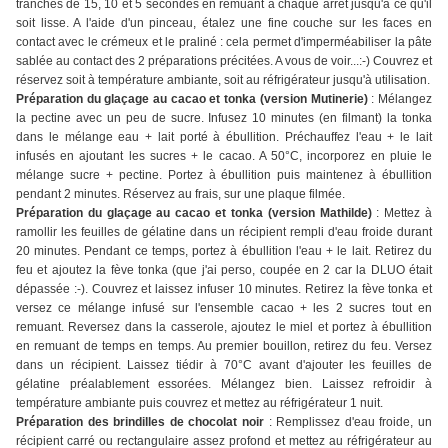
tranches de 15, 10 et 5 secondes en remuant à chaque arrêt jusqu'à ce qu'il
soit lisse. A l'aide d'un pinceau, étalez une fine couche sur les faces en
contact avec le crémeux et le praliné : cela permet d'imperméabiliser la pâte
sablée au contact des 2 préparations précitées. A vous de voir...:-) Couvrez et
réservez soit à température ambiante, soit au réfrigérateur jusqu'à utilisation.
Préparation du glaçage au cacao et tonka (version Mutinerie)
: Mélangez
la pectine avec un peu de sucre. Infusez 10 minutes (en filmant) la tonka
dans le mélange eau + lait porté à ébullition. Préchauffez l'eau + le lait
infusés en ajoutant les sucres + le cacao. A 50°C, incorporez en pluie le
mélange sucre + pectine. Portez à ébullition puis maintenez à ébullition
pendant 2 minutes. Réservez au frais, sur une plaque filmée.
Préparation du glaçage au cacao et tonka (version Mathilde)
: Mettez à
ramollir les feuilles de gélatine dans un récipient rempli d'eau froide durant
20 minutes. Pendant ce temps, portez à ébullition l'eau + le lait. Retirez du
feu et ajoutez la fève tonka (que j'ai perso, coupée en 2 car la DLUO était
dépassée :-). Couvrez et laissez infuser 10 minutes. Retirez la fève tonka et
versez ce mélange infusé sur l'ensemble cacao + les 2 sucres tout en
remuant. Reversez dans la casserole, ajoutez le miel et portez à ébullition
en remuant de temps en temps. Au premier bouillon, retirez du feu. Versez
dans un récipient. Laissez tiédir à 70°C avant d'ajouter les feuilles de
gélatine préalablement essorées. Mélangez bien. Laissez refroidir à
température ambiante puis couvrez et mettez au réfrigérateur 1 nuit.
Préparation des brindilles de chocolat noir
: Remplissez d'eau froide, un
récipient carré ou rectangulaire assez profond et mettez au réfrigérateur au