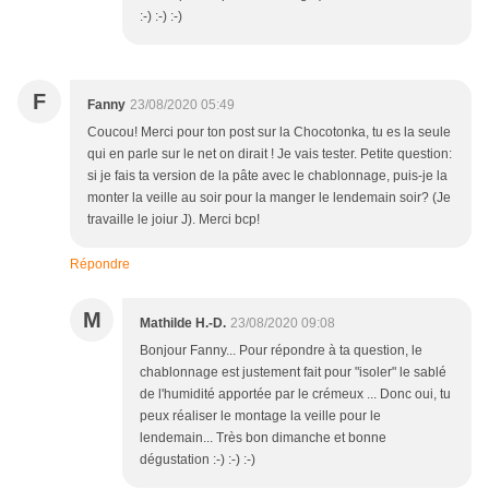
:-) :-) :-)
F
Fanny
23/08/2020 05:49
Coucou! Merci pour ton post sur la Chocotonka, tu es la seule
qui en parle sur le net on dirait ! Je vais tester. Petite question:
si je fais ta version de la pâte avec le chablonnage, puis-je la
monter la veille au soir pour la manger le lendemain soir? (Je
travaille le joiur J). Merci bcp!
Répondre
M
Mathilde H.-D.
23/08/2020 09:08
Bonjour Fanny... Pour répondre à ta question, le
chablonnage est justement fait pour "isoler" le sablé
de l'humidité apportée par le crémeux ... Donc oui, tu
peux réaliser le montage la veille pour le
lendemain... Très bon dimanche et bonne
dégustation :-) :-) :-)