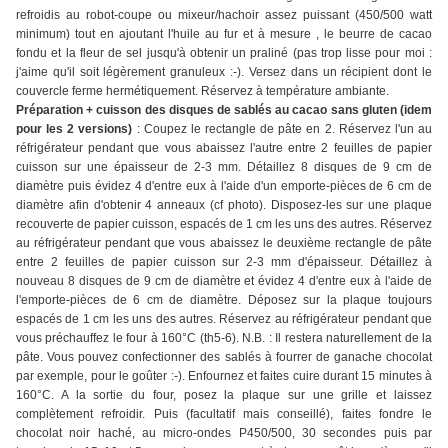
refroidis au robot-coupe ou mixeur/hachoir assez puissant (450/500 watt
minimum) tout en ajoutant l'huile au fur et à mesure , le beurre de cacao
fondu et la fleur de sel jusqu'à obtenir un praliné (pas trop lisse pour moi :
j'aime qu'il soit légèrement granuleux :-). Versez dans un récipient dont le
couvercle ferme hermétiquement. Réservez à température ambiante.
Préparation + cuisson des disques de sablés au cacao sans gluten (idem
pour les 2 versions)
: Coupez le rectangle de pâte en 2. Réservez l'un au
réfrigérateur pendant que vous abaissez l'autre entre 2 feuilles de papier
cuisson sur une épaisseur de 2-3 mm. Détaillez 8 disques de 9 cm de
diamètre puis évidez 4 d'entre eux à l'aide d'un emporte-pièces de 6 cm de
diamètre afin d'obtenir 4 anneaux (cf photo). Disposez-les sur une plaque
recouverte de papier cuisson, espacés de 1 cm les uns des autres. Réservez
au réfrigérateur pendant que vous abaissez le deuxième rectangle de pâte
entre 2 feuilles de papier cuisson sur 2-3 mm d'épaisseur. Détaillez à
nouveau 8 disques de 9 cm de diamètre et évidez 4 d'entre eux à l'aide de
l'emporte-pièces de 6 cm de diamètre. Déposez sur la plaque toujours
espacés de 1 cm les uns des autres. Réservez au réfrigérateur pendant que
vous préchauffez le four à 160°C (th5-6). N.B. : Il restera naturellement de la
pâte. Vous pouvez confectionner des sablés à fourrer de ganache chocolat
par exemple, pour le goûter :-). Enfournez et faites cuire durant 15 minutes à
160°C. A la sortie du four, posez la plaque sur une grille et laissez
complètement refroidir. Puis (facultatif mais conseillé), faites fondre le
chocolat noir haché, au micro-ondes P450/500, 30 secondes puis par