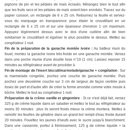
pignons de pin et les pétales de maïs écrasés. Mélangez bien le tout afin
que les fruits secs et les pétales de maïs soient bien enrobés. Tracez sur du
papier cuisson, un rectangle de 6 x 25 cm. Retournez la feuille et servez-
vous du marquage en transparence pour étaler le croustillant en un
rectangle de 6 x 25 cm et sur une épaisseur d'environ 1 cm maximum.
Appuyez légèrement dessus avec le dos d'une cuillère afin de bien
solidariser le croustillant et égaliser le plus possible le dessus. Mettez au
congélateur 1 nuit.
Fin de la préparation de la ganache montée ivoire :
Au batteur muni du
fouet, montez la ganache ivoire très froide en une ganache montée. Versez
dans une poche munie d'une douille lisse n°10 (1 cm). Laissez reposer 15
minutes au réfrigérateur avant de procéder à
Fin de montage de l'insert biscuit/marmelade/ganache + congélation
: Sur
la marmelade congelée, pochez une couche de ganache montée. Puis
pochez une deuxième couche sur 3 cm de largeur, de façon centrée puis
lissez de part et d'autre afin de créer la forme arrondie comme votre moule à
bûche. Mettez le tout au congélateur 1 nuit.
Préparation de la crème vanille et gingembre
: Si ce n'est déjà fait, versez
325 g de crème liquide dans un saladier et mettez le tout au réfrigérateur au
moins 30 minutes : plus ils seront froids mieux la crème montera. Mettez à
ramollir les feuilles de gélatine dans un grand bol rempli d'eau froide durant
20 minutes. Fouettez les jaunes d'oeufs avec le sucre jusqu'à blanchiment.
Dans une casserole, portez à frémissement, 125 g de crème liquide + la