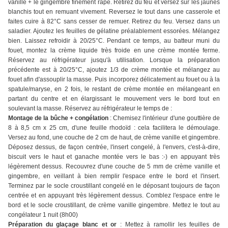
vanille + le gingembre finement râpé. Retirez du feu et versez sur les jaunes
blanchis tout en remuant vivement. Reversez le tout dans une casserole et
faites cuire à 82°C sans cesser de remuer. Retirez du feu. Versez dans un
saladier. Ajoutez les feuilles de gélatine préalablement essorées. Mélangez
bien. Laissez refroidir à 20/25°C. Pendant ce temps, au batteur muni du
fouet, montez la crème liquide très froide en une crème montée ferme.
Réservez au réfrigérateur jusqu'à utilisation. Lorsque la préparation
précédente est à 20/25°C, ajoutez 1/3 de crème montée et mélangez au
fouet afin d'assouplir la masse. Puis incorporez délicatement au fouet ou à la
spatule/maryse, en 2 fois, le restant de crème montée en mélangeant en
partant du centre et en élargissant le mouvement vers le bord tout en
soulevant la masse. Réservez au réfrigérateur le temps de :
Montage de la bûche + congélation
: Chemisez l'intérieur d'une gouttière de
8 à 8,5 cm x 25 cm, d'une feuille rhodoïd : cela facilitera le démoulage.
Versez au fond, une couche de 2 cm de haut, de crème vanille et gingembre.
Déposez dessus, de façon centrée, l'insert congelé, à l'envers, c'est-à-dire,
biscuit vers le haut et ganache montée vers le bas :-) en appuyant très
légèrement dessus. Recouvrez d'une couche de 5 mm de crème vanille et
gingembre, en veillant à bien remplir l'espace entre le bord et l'insert.
Terminez par le socle croustillant congelé en le déposant toujours de façon
centrée et en appuyant très légèrement dessus. Comblez l'espace entre le
bord et le socle croustillant, de crème vanille gingembre. Mettez le tout au
congélateur 1 nuit (8h00)
Préparation du glaçage blanc et or
: Mettez à ramollir les feuilles de