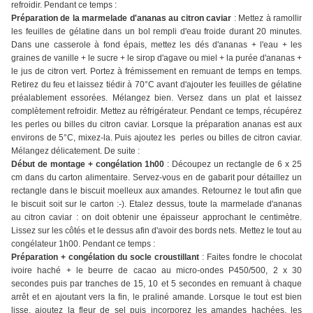
refroidir. Pendant ce temps :
Préparation de la marmelade d'ananas au citron caviar
: Mettez à ramollir
les feuilles de gélatine dans un bol rempli d'eau froide durant 20 minutes.
Dans une casserole à fond épais, mettez les dés d'ananas + l'eau + les
graines de vanille + le sucre + le sirop d'agave ou miel + la purée d'ananas +
le jus de citron vert. Portez à frémissement en remuant de temps en temps.
Retirez du feu et laissez tiédir à 70°C avant d'ajouter les feuilles de gélatine
préalablement essorées. Mélangez bien. Versez dans un plat et laissez
complètement refroidir. Mettez au réfrigérateur. Pendant ce temps, récupérez
les perles ou billes du citron caviar. Lorsque la préparation ananas est aux
environs de 5°C, mixez-la. Puis ajoutez les perles ou billes de citron caviar.
Mélangez délicatement. De suite :
Début de montage + congélation 1h00
: Découpez un rectangle de 6 x 25
cm dans du carton alimentaire. Servez-vous en de gabarit pour détaillez un
rectangle dans le biscuit moelleux aux amandes. Retournez le tout afin que
le biscuit soit sur le carton :-). Etalez dessus, toute la marmelade d'ananas
au citron caviar : on doit obtenir une épaisseur approchant le centimètre.
Lissez sur les côtés et le dessus afin d'avoir des bords nets. Mettez le tout au
congélateur 1h00. Pendant ce temps :
Préparation + congélation du socle croustillant
: Faites fondre le chocolat
ivoire haché + le beurre de cacao au micro-ondes P450/500, 2 x 30
secondes puis par tranches de 15, 10 et 5 secondes en remuant à chaque
arrêt et en ajoutant vers la fin, le praliné amande. Lorsque le tout est bien
lisse, ajoutez la fleur de sel puis incorporez les amandes hachées, les