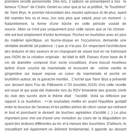
première récolte personnelle. Dès lors, 2 options se présentaient à moi : le
fameux "Citron" de Cédric Grolet ou celui que je lui ai préféré, "le Tourbillon"
de Yann Brys, le premier nécessitant des moules spéciaux et de plus, ayant
été maintes fois vu et revu, j'en suis plus que saturé, pour un moment :-).
Naturellement, la forme d'une bûche en cette période coulait de
source...Mais ce n'est pas uniquement pour cette raison que je l'ai choisie :
elle est tout simplement d'ordre technique. Pochez en tourbillon avec en plus
du matériel spécifique, un tourne-disque en l'occurrence, demande une
véritable dextérité (et patience :-) que je n'ai pas. En respectant l'architecture
des textures et des saveurs et en changeant de visuel tout en ne trahissant
pas l'ADN de la création originale : tel était le défi. Passez d'une base de 8
cm de diamètre composé d'un socle croustillant, d'une biscuit moelleux
tartiné d'une couche de marmelade et recouvert de crème vanille et
gingembre sur lequel repose un coeur de marmelade et poché en
tourbillon autour, de la ganache montée... C'est tel que Yann Brys a présenté
son dessert dans Fou de Pâtisserie n°20 (nov/déc.2016) d'où cette recette
est issue et qui avait été élaborée lors du RDV trimestriel des grands chefs
du club des sucrés dont le thème était : l'acidité. Voilà sa réflexion par
rapport à ce tourbillon : <<Je souhaitais mettre en avant l'équilibre gustatif
entre la douceur de l'ananas et les petites perles de citron caviar qui relèvent
le tout et ponctuent le dessert de touches agréables d'acidité (...) Le plus
important pour moi est d'avoir une évolution au cours de la dégustation en
ayant des textures différentes au fur et à mesure des bouchées. D'ailleurs, le
croustillant est également un élément fondamental, il apporte au dessert