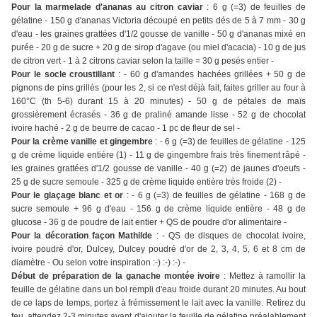
Pour la marmelade d'ananas au citron caviar
: 6 g (=3) de feuilles de
gélatine - 150 g d'ananas Victoria découpé en petits dés de 5 à 7 mm - 30 g
d'eau - les graines grattées d'1/2 gousse de vanille - 50 g d'ananas mixé en
purée - 20 g de sucre + 20 g de sirop d'agave (ou miel d'acacia) - 10 g de jus
de citron vert - 1 à 2 citrons caviar selon la taille = 30 g pesés entier -
Pour le socle croustillant
: - 60 g d'amandes hachées grillées + 50 g de
pignons de pins grillés (pour les 2, si ce n'est déjà fait, faites griller au four à
160°C (th 5-6) durant 15 à 20 minutes) - 50 g de pétales de maïs
grossièrement écrasés - 36 g de praliné amande lisse - 52 g de chocolat
ivoire haché - 2 g de beurre de cacao - 1 pc de fleur de sel -
Pour la crème vanille et gingembre
: - 6 g (=3) de feuilles de gélatine - 125
g de crème liquide entière (1) - 11 g de gingembre frais très finement râpé -
les graines grattées d'1/2 gousse de vanille - 40 g (=2) de jaunes d'oeufs -
25 g de sucre semoule - 325 g de crème liquide entière très froide (2) -
Pour le glaçage blanc et or
: - 6 g (=3) de feuilles de gélatine - 168 g de
sucre semoule + 96 g d'eau - 156 g de crème liquide entière - 48 g de
glucose - 36 g de poudre de lait entier + QS de poudre d'or alimentaire -
Pour la décoration façon Mathilde
: - QS de disques de chocolat ivoire,
ivoire poudré d'or, Dulcey, Dulcey poudré d'or de 2, 3, 4, 5, 6 et 8 cm de
diamètre - Ou selon votre inspiration :-) :-) :-) -
Début de préparation de la ganache montée ivoire
: Mettez à ramollir la
feuille de gélatine dans un bol rempli d'eau froide durant 20 minutes. Au bout
de ce laps de temps, portez à frémissement le lait avec la vanille. Retirez du
feu, attendez 2-3 minutes avant d'ajouter la feuille de gélatine préalablement