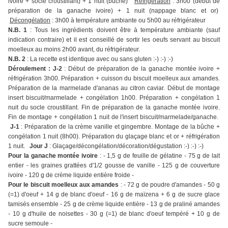
ivoire + socle croustillant) + 1 nuit (bûche)
Réfrigération
: 3h00 (début de
préparation de la ganache ivoire) + 1 nuit (nappage blanc et or)
Décongélation
: 3h00 à température ambiante ou 5h00 au réfrigérateur
N.B. 1
: Tous les ingrédients doivent être à température ambiante (sauf
indication contraire) et il est conseillé de sortir les oeufs servant au biscuit
moelleux au moins 2h00 avant, du réfrigérateur.
N.B. 2
: La recette est identique avec ou sans gluten :-) :-) :-)
Déroulement : J-2
: Début de préparation de la ganache montée ivoire +
réfrigération 3h00. Préparation + cuisson du biscuit moelleux aux amandes.
Préparation de la marmelade d'ananas au citron caviar. Début de montage
insert biscuit/marmelade + congélation 1h00. Préparation + congélation 1
nuit du socle croustillant. Fin de préparation de la ganache montée ivoire.
Fin de montage + congélation 1 nuit de l'insert biscuit/marmelade/ganache.
J-1
: Préparation de la crème vanille et gingembre. Montage de la bûche +
congélation 1 nuit (8h00). Préparation du glaçage blanc et or + réfrigération
1 nuit.
Jour J
: Glaçage/décongélation/décoration/dégustation :-) :-) :-)
Pour la ganache montée ivoire
: - 1,5 g de feuille de gélatine - 75 g de lait
entier - les graines grattées d'1/2 gousse de vanille - 125 g de couverture
ivoire - 120 g de crème liquide entière froide -
Pour le biscuit moelleux aux amandes
: - 72 g de poudre d'amandes - 50 g
(=1) d'oeuf + 14 g de blanc d'oeuf - 16 g de maïzena + 6 g de sucre glace
tamisés ensemble - 25 g de crème liquide entière - 13 g de praliné amandes
- 10 g d'huile de noisettes - 30 g (=1) de blanc d'oeuf tempéré + 10 g de
sucre semoule -