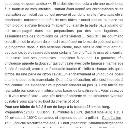
beaucoup de gourmandise>>. Et je dois dire que cela a été une expérience
à la hauteur de mes attentes... surtout étant donné les circonstances d'une
réalisation qui n'était pas du tout prévue et qui donc, si elle n'avait pas été si
concluante, notamment auprès de mes hôtes, n'aurait pas eu sa place sur
mon blog :-) et d'une tempête, "Fabien" qui était de la partie :-)...et quand on
est accompagné dans ses préparations, par des sons lugubres et
assourdissants des tourbillons de vents violents... Résultat : un gourmand
croustillant où le pignon de pin est très présent en terme de goût tout comme
le gingembre dans la très aérienne crème, mais sans le côté "piquant" qui
peut parfois être désagréable pour certains, "arrondi" par le gras et la vanille.
Le biscuit tient ses promesses : moelleux à souhait. La ganache, très
onctueuse apporte la douceur qui contraste avec cette fameuse marmelade
fruitée à souhait, avec cette étonnante touche d'acidité à chaque fois qu'on
tombe sur une perle de citron caviar...un enchantement et un coup de coeur
unanime pour cette marmelade. Quant à la décoration, elle s'est imposée à
moi comme une évidence : vous pouvez adhérer ou pas :-). Cette bûche est
réalisable par ceux qui maitrisent les bases de la pâtisserie... Vous savez ce
qu'il vous reste à faire... Une très belle découverte et une fabuleuse aventure
gustative vous attend au bout du chemin :-) :-) :-)
Pour une bûche de 8 à 8,5 cm de large à la base et 25 cm de long.
Préparation
: 2h00
Cuisson
: 15 minutes à 160°C (biscuit moelleux) + 15 à
20 minutes à 160°C (amandes et pignons de pin à griller)
Congélation
:
1h00 (couche biscuit/marmelade) + 1 nuit (insert biscuit/marmelade/ganache