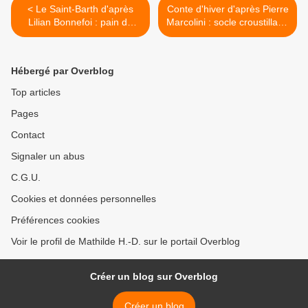
< Le Saint-Barth d'après
Conte d'hiver d'après Pierre
Lilian Bonnefoi : pain de
Marcolini : socle croustillant,
Gênes vanille, compotée
biscuit Forêt-Noire imbibé
exotique, mousse vanille,
de sirop de cacao, crème
crémeux mangue et gelée
brûlée et mousse à la
Hébergé par Overblog
Passion-mangue
liqueur de chocolat >
Top articles
Pages
Contact
Signaler un abus
C.G.U.
Cookies et données personnelles
Préférences cookies
Voir le profil de Mathilde H.-D. sur le portail Overblog
Créer un blog sur Overblog
Créer un blog