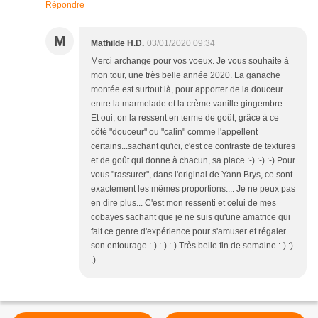
Répondre
M
Mathilde H.D.
03/01/2020 09:34
Merci archange pour vos voeux. Je vous souhaite à
mon tour, une très belle année 2020. La ganache
montée est surtout là, pour apporter de la douceur
entre la marmelade et la crème vanille gingembre...
Et oui, on la ressent en terme de goût, grâce à ce
côté "douceur" ou "calin" comme l'appellent
certains...sachant qu'ici, c'est ce contraste de textures
et de goût qui donne à chacun, sa place :-) :-) :-) Pour
vous "rassurer", dans l'original de Yann Brys, ce sont
exactement les mêmes proportions.... Je ne peux pas
en dire plus... C'est mon ressenti et celui de mes
cobayes sachant que je ne suis qu'une amatrice qui
fait ce genre d'expérience pour s'amuser et régaler
son entourage :-) :-) :-) Très belle fin de semaine :-) :)
:)