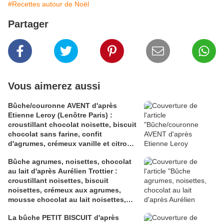
#Recettes autour de Noël
Partager
Vous aimerez aussi
Bûche/couronne AVENT d'après
Etienne Leroy (Lenôtre Paris) :
croustillant chocolat noisette, biscuit
chocolat sans farine, confit
d'agrumes, crémeux vanille et citron
vert, mousse chocolat noir et citron
Bûche agrumes, noisettes, chocolat
vert
au lait d'après Aurélien Trottier :
croustillant noisettes, biscuit
noisettes, crémeux aux agrumes,
mousse chocolat au lait noisettes,
chantilly chocolat au lait
La bûche PETIT BISCUIT d'après