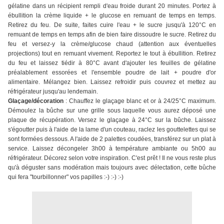
gélatine dans un récipient rempli d'eau froide durant 20 minutes. Portez à
ébullition la crème liquide + le glucose en remuant de temps en temps.
Retirez du feu. De suite, faites cuire l'eau + le sucre jusqu'à 120°C en
remuant de temps en temps afin de bien faire dissoudre le sucre. Retirez du
feu et versez-y la crème/glucose chaud (attention aux éventuelles
projections) tout en remuant vivement. Reportez le tout à ébullition. Retirez
du feu et laissez tiédir à 80°C avant d'ajouter les feuilles de gélatine
préalablement essorées et l'ensemble poudre de lait + poudre d'or
alimentaire. Mélangez bien. Laissez refroidir puis couvrez et mettez au
réfrigérateur jusqu'au lendemain.
Glaçage/décoration
: Chauffez le glaçage blanc et or à 24/25°C maximum.
Démoulez la bûche sur une grille sous laquelle vous aurez déposé une
plaque de récupération. Versez le glaçage à 24°C sur la bûche. Laissez
s'égoutter puis à l'aide de la lame d'un couteau, raclez les gouttelettes qui se
sont formées dessous. A l'aide de 2 palettes coudées, transférez sur un plat à
service. Laissez décongeler 3h00 à température ambiante ou 5h00 au
réfrigérateur. Décorez selon votre inspiration. C'est prêt ! Il ne vous reste plus
qu'à déguster sans modération mais toujours avec délectation, cette bûche
qui fera "tourbillonner" vos papilles :-) :-) :-)