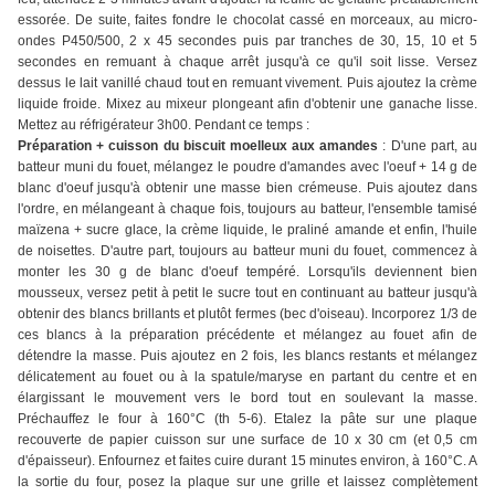
essorée. De suite, faites fondre le chocolat cassé en morceaux, au micro-
ondes P450/500, 2 x 45 secondes puis par tranches de 30, 15, 10 et 5
secondes en remuant à chaque arrêt jusqu'à ce qu'il soit lisse. Versez
dessus le lait vanillé chaud tout en remuant vivement. Puis ajoutez la crème
liquide froide. Mixez au mixeur plongeant afin d'obtenir une ganache lisse.
Mettez au réfrigérateur 3h00. Pendant ce temps :
Préparation + cuisson du biscuit moelleux aux amandes
: D'une part, au
batteur muni du fouet, mélangez le poudre d'amandes avec l'oeuf + 14 g de
blanc d'oeuf jusqu'à obtenir une masse bien crémeuse. Puis ajoutez dans
l'ordre, en mélangeant à chaque fois, toujours au batteur, l'ensemble tamisé
maïzena + sucre glace, la crème liquide, le praliné amande et enfin, l'huile
de noisettes. D'autre part, toujours au batteur muni du fouet, commencez à
monter les 30 g de blanc d'oeuf tempéré. Lorsqu'ils deviennent bien
mousseux, versez petit à petit le sucre tout en continuant au batteur jusqu'à
obtenir des blancs brillants et plutôt fermes (bec d'oiseau). Incorporez 1/3 de
ces blancs à la préparation précédente et mélangez au fouet afin de
détendre la masse. Puis ajoutez en 2 fois, les blancs restants et mélangez
délicatement au fouet ou à la spatule/maryse en partant du centre et en
élargissant le mouvement vers le bord tout en soulevant la masse.
Préchauffez le four à 160°C (th 5-6). Etalez la pâte sur une plaque
recouverte de papier cuisson sur une surface de 10 x 30 cm (et 0,5 cm
d'épaisseur). Enfournez et faites cuire durant 15 minutes environ, à 160°C. A
la sortie du four, posez la plaque sur une grille et laissez complètement