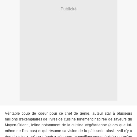
Publicité
Véritable coup de coeur pour ce chef de génie, auteur star à plusieurs
millions d'exemplaires de livres de cuisine fortement inspirée de saveurs du
Moyen-Orient , icône notamment de la cuisine végétarienne (alors que lui-
même ne l'est pas) et qui résume sa vision de la pâtisserie ainsi : <<Il n'y a
rien de mieux qu'une génoise aérienne merveilleusement épicée ou qu'un