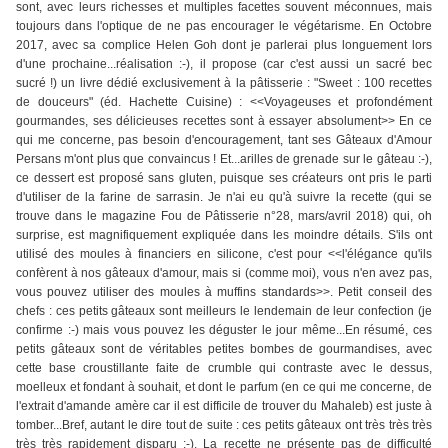
sont, avec leurs richesses et multiples facettes souvent méconnues, mais
toujours dans l'optique de ne pas encourager le végétarisme. En Octobre
2017, avec sa complice Helen Goh dont je parlerai plus longuement lors
d'une prochaine...réalisation :-), il propose (car c'est aussi un sacré bec
sucré !) un livre dédié exclusivement à la pâtisserie : "Sweet : 100 recettes
de douceurs" (éd. Hachette Cuisine) : <<Voyageuses et profondément
gourmandes, ses délicieuses recettes sont à essayer absolument>> En ce
qui me concerne, pas besoin d'encouragement, tant ses Gâteaux d'Amour
Persans m'ont plus que convaincus ! Et...arilles de grenade sur le gâteau :-),
ce dessert est proposé sans gluten, puisque ses créateurs ont pris le parti
d'utiliser de la farine de sarrasin. Je n'ai eu qu'à suivre la recette (qui se
trouve dans le magazine Fou de Pâtisserie n°28, mars/avril 2018) qui, oh
surprise, est magnifiquement expliquée dans les moindre détails. S'ils ont
utilisé des moules à financiers en silicone, c'est pour <<l'élégance qu'ils
confèrent à nos gâteaux d'amour, mais si (comme moi), vous n'en avez pas,
vous pouvez utiliser des moules à muffins standards>>. Petit conseil des
chefs : ces petits gâteaux sont meilleurs le lendemain de leur confection (je
confirme :-) mais vous pouvez les déguster le jour même...En résumé, ces
petits gâteaux sont de véritables petites bombes de gourmandises, avec
cette base croustillante faite de crumble qui contraste avec le dessus,
moelleux et fondant à souhait, et dont le parfum (en ce qui me concerne, de
l'extrait d'amande amère car il est difficile de trouver du Mahaleb) est juste à
tomber...Bref, autant le dire tout de suite : ces petits gâteaux ont très très très
très très rapidement disparu :-). La recette ne présente pas de difficulté