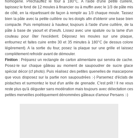
homogène. Préchauffez le four à 180°C. A l'aide d'une petite cuillère,
tapissez le fond de 12 moules à financier ou à muffin avec le 1/3 de pâte mis
de côté, en la répartissant de façon à remplir au 1/3 chaque moule. Tassez
bien la pâte avec la petite cuillère ou les doigts afin d'obtenir une base bien
compacte. Puis remplissez à hauteur, toujours à l'aide d'une cuillère, de la
pâte à base de yaourt et d'oeufs. Lissez avec une spatule ou la lame d'un
couteau pour ôter l'excédent. Déposez les moules sur une plaque,
enfournez et faites cuire entre 30 et 35 minutes à 180°C (le dessus colore
légèrement). A la sortie du four, posez la plaque sur une grille et laissez
complètement refroidir avant de démouler.
Finition
: Préparez un rectangle de carton alimentaire qui servira de cache.
Posez-le sur chaque gâteau au moment de saupoudrer de sucre glace
spécial décor (cf photo). Puis réalisez des petites quenelles de mascarpone
que vous disposez sur la partie non saupoudrées :-) Parsemez d'éclats de
pistaches et surmontez le tout d'un arille de grenade. C'est prêt ! Il ne vous
reste plus qu'à déguster sans modération mais toujours avec délectation ces
petites merveilles poétiquement dénommées gâteaux d'amour Persans :-)