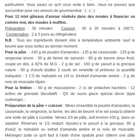
particulière. Vous savez ce qu'il vous reste à faire....Vous ne pouvez que
succomber pour ces amours de gourmandise :-) :-) :-)
Pour 12 mini gâteaux d'amour réalisés dans des moules à financier ou
comme moi, des moules à muffins.
Préparation
: 30 minutes
Cuisson
: 30 à 35 minutes à 180°C
Conservation
: 2 à 3 jours au réfrigérateur.
N.B
: Tous les ingrédients doivent être à température ambiante sauf le
beurre que vous sortez au dernier moment.
Pour la pâte
: - 240 g de poudre d'amandes - 135 g de cassonade - 135 g de
vergeoise brune - 50 g de farine de sarrasin - 80 g de beurre doux froid,
coupé en dés, à 82% de M.G. - 2 g de sel - 160 g de yaourt à la grecque
nature - 90 g d'oeufs (battez 2 oeufs en omelette et prélevez la quantité
indiquée) - 1 CS de mahaleb ou 1/4 cc d'extrait d'amande amère - 2 g de
noix de muscade râpée -
Pour la finition
: - 60 g de mascarpone - 2 cc de pistaches hachées - 12
arilles de grenade (facultatif) - QS de sucre glace spécial décor (type
codineige) -
Préparation de la pâte + cuisson
: Mixez ensemble la poudre d'amandes, la
cassonade, la vergeoise, la farine, les dés de beurre et le sel jusqu'à obtenir
une sorte de pâte à crumble. Versez 2/3 de pâte, soit environ 430 g, dans un
saladier. Réservez le 1/3 restant. Ajoutez-y le yaourt à la grecque, 90 g
d'oeuf, le mahaleb ou extrait d'amande amère et la noix de muscade.
Mélangez juste ce qu'il faut à l'aide d'une spatule pour obtenir une pâte