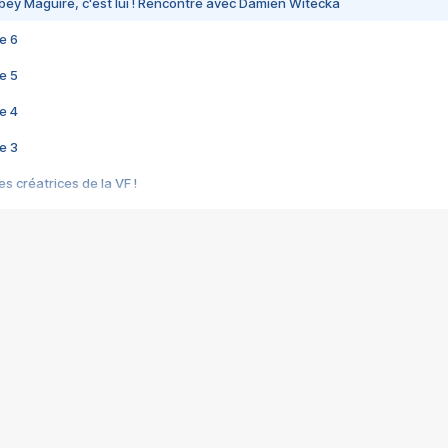
bey Maguire, c'est lui ! Rencontre avec Damien Witecka
e 6
e 5
e 4
e 3
s créatrices de la VF !
e 2
e 1
e Mektoub My Love arrive enfin ! Rencontre avec Shaïn Boumedine et Sal
i : après Toni en famille
elle réalise le bouleversant Dites lui que je l'aime
ais ! Rencontre autour de Vie privée de Rebecca Zlotowski
 de Marguerite, Grave... Rencontre avec Ella Rumpf