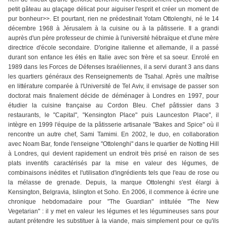
petit gâteau au glaçage délicat pour aiguiser l'esprit et créer un moment de
pur bonheur>>. Et pourtant, rien ne prédestinait Yotam Ottolenghi, né le 14
décembre 1968 à Jérusalem à la cuisine ou à la pâtisserie. Il a grandi
auprès d'un père professeur de chimie à l'université hébraïque et d'une mère
directrice d'école secondaire. D'origine italienne et allemande, il a passé
durant son enfance les étés en Italie avec son frère et sa soeur. Enrolé en
1989 dans les Forces de Défenses Israéliennes, il a servi durant 3 ans dans
les quartiers généraux des Renseignements de Tsahal. Après une maîtrise
en littérature comparée à l'Université de Tel Aviv, il envisage de passer son
doctorat mais finalement décide de déménager à Londres en 1997, pour
étudier la cuisine française au Cordon Bleu. Chef pâtissier dans 3
restaurants, le "Capital", "Kensington Place" puis Launceston Place", il
intègre en 1999 l'équipe de la pâtisserie artisanale "Bakes and Spice" où il
rencontre un autre chef, Sami Tamimi. En 2002, le duo, en collaboration
avec Noam Bar, fonde l'enseigne "Ottolenghi" dans le quartier de Notting Hill
à Londres, qui devient rapidement un endroit très prisé en raison de ses
plats inventifs caractérisés par la mise en valeur des légumes, de
combinaisons inédites et l'utilisation d'ingrédients tels que l'eau de rose ou
la mélasse de grenade. Depuis, la marque Ottolenghi s'est élargi à
Kensington, Belgravia, Islington et Soho. En 2006, il commence à écrire une
chronique hebdomadaire pour "The Guardian" intitulée "The New
Vegetarian" : il y met en valeur les légumes et les légumineuses sans pour
autant prétendre les substituer à la viande, mais simplement pour ce qu'ils