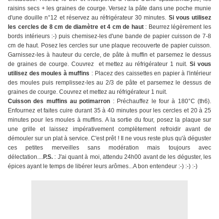
raisins secs + les graines de courge. Versez la pâte dans une poche munie
d'une douille n°12 et réservez au réfrigérateur 30 minutes.
Si vous utilisez
les cercles de 8 cm de diamètre et 4 cm de haut
: Beurrez légèrement les
bords intérieurs :-) puis chemisez-les d'une bande de papier cuisson de 7-8
cm de haut. Posez les cercles sur une plaque recouverte de papier cuisson.
Garnissez-les à hauteur du cercle, de pâte à muffin et parsemez le dessus
de graines de courge. Couvrez et mettez au réfrigérateur 1 nuit.
Si vous
utilisez des moules à muffins
: Placez des caissettes en papier à l'intérieur
des moules puis remplissez-les au 2/3 de pâte et parsemez le dessus de
graines de courge. Couvrez et mettez au réfrigérateur 1 nuit.
Cuisson des muffins au potimarron
: Préchauffez le four à 180°C (th6).
Enfournez et faites cuire durant 35 à 40 minutes pour les cercles et 20 à 25
minutes pour les moules à muffins. A la sortie du four, posez la plaque sur
une grille et laissez impérativement complètement refroidir avant de
démouler sur un plat à service. C'est prêt ! Il ne vous reste plus qu'à déguster
ces petites merveilles sans modération mais toujours avec
délectation....
P.S.
: J'ai quant à moi, attendu 24h00 avant de les déguster, les
épices ayant le temps de libérer leurs arômes...A bon entendeur :-) :-) :-)