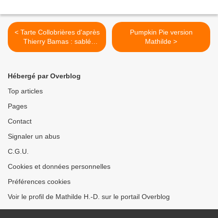
< Tarte Collobrières d'après
Pumpkin Pie version
Thierry Bamas : sablé
Mathilde >
châtaigne, biscuit
châtaigne, compote de
coing, onctueux marron et
Hébergé par Overblog
brisures de marron
Top articles
Pages
Contact
Signaler un abus
C.G.U.
Cookies et données personnelles
Préférences cookies
Voir le profil de Mathilde H.-D. sur le portail Overblog