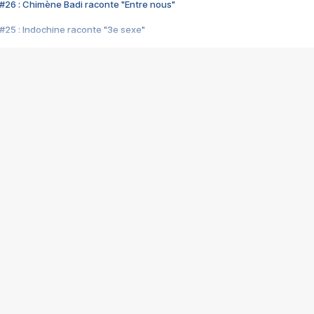
#26 : Chimène Badi raconte "Entre nous"
#25 : Indochine raconte "3e sexe"
#24 : Zaho raconte "C'est chelou"
#23 : Patrick Bruel raconte "Au café des délices"
#22 : Kyo raconte "Le chemin"
#21 : Nolwenn Leroy raconte "Cassé"
#20 : Patrick Hernandez raconte "Born to be alive"
#19 : Lorie raconte "Près de moi"
#18 : Michael Jones raconte "A nos actes manqués" (avec Jean-Jacque
#17 : Khaled raconte "Aïcha"
#16 : Corneille raconte "Parce qu'on vient de loin"
#15 : Indochine raconte "L'aventurier"
14 : Lorie raconte "Sur un air latino"