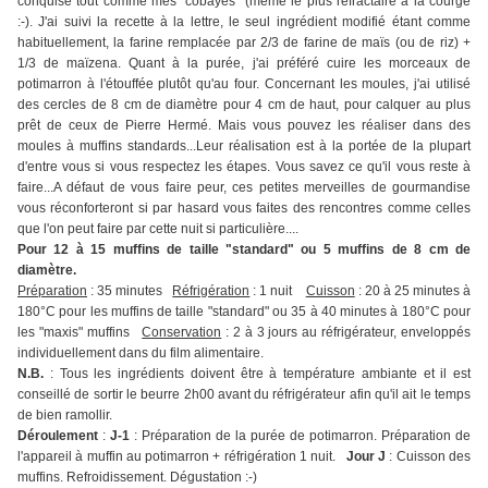
conquise tout comme mes "cobayes" (même le plus réfractaire à la courge
:-). J'ai suivi la recette à la lettre, le seul ingrédient modifié étant comme
habituellement, la farine remplacée par 2/3 de farine de maïs (ou de riz) +
1/3 de maïzena. Quant à la purée, j'ai préféré cuire les morceaux de
potimarron à l'étouffée plutôt qu'au four. Concernant les moules, j'ai utilisé
des cercles de 8 cm de diamètre pour 4 cm de haut, pour calquer au plus
prêt de ceux de Pierre Hermé. Mais vous pouvez les réaliser dans des
moules à muffins standards...Leur réalisation est à la portée de la plupart
d'entre vous si vous respectez les étapes. Vous savez ce qu'il vous reste à
faire...A défaut de vous faire peur, ces petites merveilles de gourmandise
vous réconforteront si par hasard vous faites des rencontres comme celles
que l'on peut faire par cette nuit si particulière....
Pour 12 à 15 muffins de taille "standard" ou 5 muffins de 8 cm de
diamètre.
Préparation
: 35 minutes
Réfrigération
: 1 nuit
Cuisson
: 20 à 25 minutes à
180°C pour les muffins de taille "standard" ou 35 à 40 minutes à 180°C pour
les "maxis" muffins
Conservation
: 2 à 3 jours au réfrigérateur, enveloppés
individuellement dans du film alimentaire.
N.B.
: Tous les ingrédients doivent être à température ambiante et il est
conseillé de sortir le beurre 2h00 avant du réfrigérateur afin qu'il ait le temps
de bien ramollir.
Déroulement
:
J-1
: Préparation de la purée de potimarron. Préparation de
l'appareil à muffin au potimarron + réfrigération 1 nuit.
Jour J
: Cuisson des
muffins. Refroidissement. Dégustation :-)