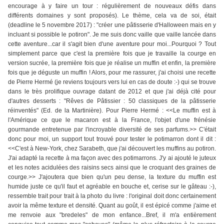
encourage à y faire un tour : régulièrement de nouveaux défis dans
différents domaines y sont proposés). Le thème, cela va de soi, était
(deadline le 5 novembre 2017) : "créer une pâtisserie d'Halloween mais en y
incluant si possible le potiron". Je me suis donc vaille que vaille lancée dans
cette aventure...car il s'agit bien d'une aventure pour moi...Pourquoi ? Tout
simplement parce que c'est la première fois que je travaille la courge en
version sucrée, la première fois que je réalise un muffin et enfin, la première
fois que je déguste un muffin ! Alors, pour me rassurer, j'ai choisi une recette
de Pierre Hermé (je reviens toujours vers lui en cas de doute :-) qui se trouve
dans le très prolifique ouvrage datant de 2012 et que j'ai déjà cité pour
d'autres desserts : "Rêves de Pâtissier : 50 classiques de la pâtisserie
réinventés" (Ed. de la Martinière). Pour Pierre Hermé : <<Le muffin est à
l'Amérique ce que le macaron est à la France, l'objet d'une frénésie
gourmande entretenue par l'incroyable diversité de ses parfums.>> C'était
donc pour moi, un support tout trouvé pour tester le potimarron dont il dit :
<<C'est à New-York, chez Sarabeth, que j'ai découvert les muffins au potiron.
J'ai adapté la recette à ma façon avec des potimarrons. J'y ai ajouté le juteux
et les notes acidulées des raisins secs ainsi que le croquant des graines de
courge.>> J'ajoutera que bien qu'un peu dense, la texture du muffin est
humide juste ce qu'il faut et agréable en bouche et, cerise sur le gâteau :-),
ressemble trait pour trait à la photo du livre : l'original doit donc certainement
avoir la même texture et densité. Quant au goût, il est épicé comme j'aime et
me renvoie aux "bredeles" de mon enfance...Bref, il m'a entièrement