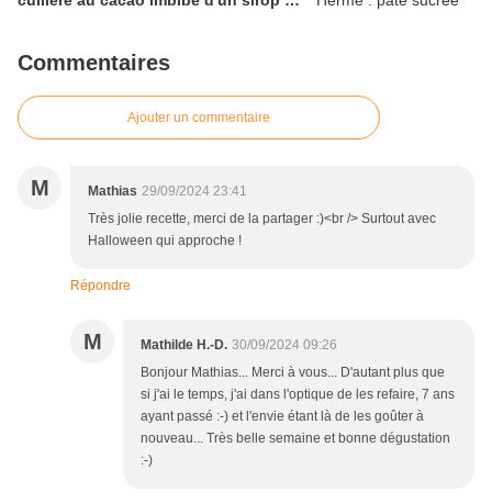
cuillère au cacao imbibé d'un sirop au
chocolat noir, mousse au chocolat
noir, glaçage miroir au chocolat noir
Commentaires
Ajouter un commentaire
M
Mathias
29/09/2024 23:41
Très jolie recette, merci de la partager :)<br /> Surtout avec
Halloween qui approche !
Répondre
M
Mathilde H.-D.
30/09/2024 09:26
Bonjour Mathias... Merci à vous... D'autant plus que
si j'ai le temps, j'ai dans l'optique de les refaire, 7 ans
ayant passé :-) et l'envie étant là de les goûter à
nouveau... Très belle semaine et bonne dégustation
:-)