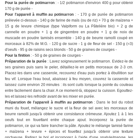
Pour la purée de potimarron
: - 1/2 potimarron d'environ 400 g pour obtenir
170 g de purée -
Pour l'appareil à muffin au potimarron
: - 170 g de purée de potimarron
prélevée ci-dessus - 140 g de farine de maïs (ou de riz) + 70 g de maïzena +
15 g de levure chimique (type Valpiform ou La Pâtelière bio) + 2 g de
cannelle en poudre + 1 g de gingembre en poudre + 1 g de noix de
muscade en poudre tamisés ensemble - 140 g de beurre ramolli coupé en
morceaux à 82% de M.G. - 120 g de sucre - 1 g de fleur de sel - 150 g (=3)
d'oeufs - 95 g de raisins secs blonds - 50 g de graines de courges -
Pour la finition
: - 50 g de graines de courges -
Préparation de la purée
: Lavez soigneusement le potimarron. Evidez-le de
ses graines puis sans le peler, détaillez-le en petits morceaux de 2-3 cm.
Placez-les dans une casserole, recouvrez d'eau puis portez à ébullition sur
feu vif. Lorsque l'eau bout, abaissez à feu moyen, couvrez la casserole et
laissez cuire environ 20 minutes : ils sont cuits lorsque la pointe du couteau
entre facilement dans la chair. A ce moment-là, stoppez la cuisson. Egouttez-
les et laissez-les refroidir avant de les mixer en purée.
Préparation de l'appareil à muffin au potimarron
: Dans le bol du robot
muni du fouet, mélangez le sucre et la fleur de sel avec les morceaux de
beurre ramolli jusqu'à obtenir une consistance crémeuse. Ajoutez 1 à 1 les
oeufs tout en fouettant entre chaque ajout. Incorporez la purée de
potimarron, ce qui va faire trancher la pâte. Ajoutez le mélange tamisé farine
+ maïzena + levure + épices et fouettez jusqu'à obtenir une texture
onctueuse. Retirez le bol et incorporez à l'aide d'une spatule/maryse, les