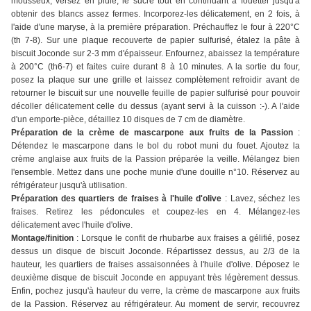
mousseux, versez en pluie, le sucre tout en continuant à fouetter jusqu'à
obtenir des blancs assez fermes. Incorporez-les délicatement, en 2 fois, à
l'aide d'une maryse, à la première préparation. Préchauffez le four à 220°C
(th 7-8). Sur une plaque recouverte de papier sulfurisé, étalez la pâte à
biscuit Joconde sur 2-3 mm d'épaisseur. Enfournez, abaissez la température
à 200°C (th6-7) et faites cuire durant 8 à 10 minutes. A la sortie du four,
posez la plaque sur une grille et laissez complètement refroidir avant de
retourner le biscuit sur une nouvelle feuille de papier sulfurisé pour pouvoir
décoller délicatement celle du dessus (ayant servi à la cuisson :-). A l'aide
d'un emporte-pièce, détaillez 10 disques de 7 cm de diamètre.
Préparation de la crème de mascarpone aux fruits de la Passion
:
Détendez le mascarpone dans le bol du robot muni du fouet. Ajoutez la
crème anglaise aux fruits de la Passion préparée la veille. Mélangez bien
l'ensemble. Mettez dans une poche munie d'une douille n°10. Réservez au
réfrigérateur jusqu'à utilisation.
Préparation des quartiers de fraises à l'huile d'olive
: Lavez, séchez les
fraises. Retirez les pédoncules et coupez-les en 4. Mélangez-les
délicatement avec l'huile d'olive.
Montage/finition
: Lorsque le confit de rhubarbe aux fraises a gélifié, posez
dessus un disque de biscuit Joconde. Répartissez dessus, au 2/3 de la
hauteur, les quartiers de fraises assaisonnées à l'huile d'olive. Déposez le
deuxième disque de biscuit Joconde en appuyant très légèrement dessus.
Enfin, pochez jusqu'à hauteur du verre, la crème de mascarpone aux fruits
de la Passion. Réservez au réfrigérateur. Au moment de servir, recouvrez