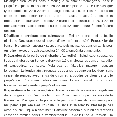
Mélangez bien. Versez dans la meringue italienne et mélangez au batteur
jusqu'à complet refroidissement. Posez sur une plaque, une feuille plastique
type rhodoïd de 20 x 20 cm et badigeonnez-la d'huile. Posez dessus un
cadre de même dimension et de 2 cm de hauteur. Etalez à la spatule, la
préparation de guimauve. Recouvrez d'une feuille plastique de 20 x 20 cm
préalablement badigeonnée d'huile. Laissez figer 24h00 à température
ambiante.
Détaillage + enrobage des guimauves
: Retirez le cadre et la feuille
plastique. Découpez des guimauves d'environ 1 cm de côté. Enrobez-les de
l'ensemble tamisé maïzena + sucre glace puis mettez-les dans un tamis pour
en retirer l'excédent. Laissez sécher 24h00 à température ambiante.
Préparation de la purée de rhubarbe : (La veille) :
Epluchez et coupez les
tiges de rhubarbe en tronçons d'environ 1,5 cm. Mettez-les dans un saladier
et saupoudrez de sucre. Mélangez et faites-les macérer jusqu'au
lendemain.
Le lendemain
: Egouttez-les et faites-les cuire sur feu doux, sans
cesser de remuer, avec le jus de citron et la poudre de clous de girofle
jusqu'à ce qu'ils soient réduits en purée. Laissez refroidir puis mixez.
Réservez au réfrigérateur jusqu'à utilisation.
Préparation de la crème anglaise
: Mettez à ramollir les feuilles de gélatine
dans un grand bol d'eau froide durant 15 minutes. Coupez les fruits de la
Passion en 2 et grattez la pulpe et le jus, puis filtrez dans un tamis pour
récupérer le jus. Prélevez 120 g de jus. Dans un saladier, fouettez les jaunes
avec le sucre jusqu'à blanchiment. Dans une casserole, sur feu doux et sans
cesser de remuer, portez à frémissement le jus de fruit de la Passion + la