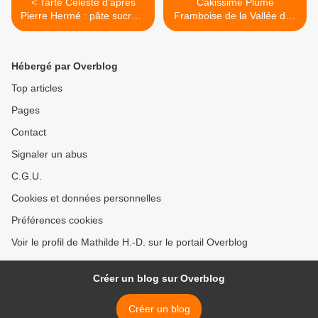
< Tarte Céleste d'après
Cakissime Plume
Pierre Hermé : pâte sucrée,
Framboise de la Vallée des
confit rhubarbe fraise,
Rois d'après Nicolas
crème brûlée fruit de la
Bernardé >
passion, fraises fraiches
Hébergé par Overblog
Top articles
Pages
Contact
Signaler un abus
C.G.U.
Cookies et données personnelles
Préférences cookies
Voir le profil de Mathilde H.-D. sur le portail Overblog
Créer un blog sur Overblog
Créer un blog