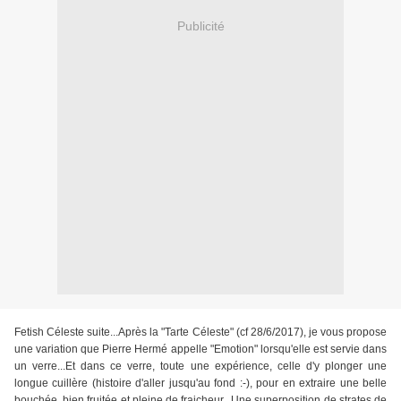
Publicité
Fetish Céleste suite...Après la "Tarte Céleste" (cf 28/6/2017), je vous propose
une variation que Pierre Hermé appelle "Emotion" lorsqu'elle est servie dans
un verre...Et dans ce verre, toute une expérience, celle d'y plonger une
longue cuillère (histoire d'aller jusqu'au fond :-), pour en extraire une belle
bouchée, bien fruitée et pleine de fraicheur...Une superposition de strates de