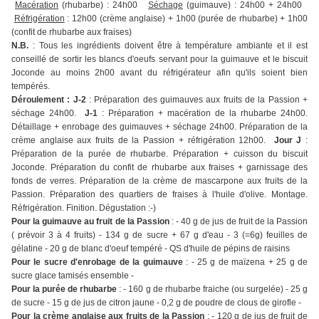
Macération
(rhubarbe) : 24h00
Séchage
(guimauve) : 24h00 + 24h00
Réfrigération
: 12h00 (crème anglaise) + 1h00 (purée de rhubarbe) + 1h00
(confit de rhubarbe aux fraises)
N.B.
: Tous les ingrédients doivent être à température ambiante et il est
conseillé de sortir les blancs d'oeufs servant pour la guimauve et le biscuit
Joconde au moins 2h00 avant du réfrigérateur afin qu'ils soient bien
tempérés.
Déroulement : J-2
: Préparation des guimauves aux fruits de la Passion +
séchage 24h00.
J-1
: Préparation + macération de la rhubarbe 24h00.
Détaillage + enrobage des guimauves + séchage 24h00. Préparation de la
crème anglaise aux fruits de la Passion + réfrigération 12h00.
Jour J
:
Préparation de la purée de rhubarbe. Préparation + cuisson du biscuit
Joconde. Préparation du confit de rhubarbe aux fraises + garnissage des
fonds de verres. Préparation de la crème de mascarpone aux fruits de la
Passion. Préparation des quartiers de fraises à l'huile d'olive. Montage.
Réfrigération. Finition. Dégustation :-)
Pour la guimauve au fruit de la Passion
: - 40 g de jus de fruit de la Passion
( prévoir 3 à 4 fruits) - 134 g de sucre + 67 g d'eau - 3 (=6g) feuilles de
gélatine - 20 g de blanc d'oeuf tempéré - QS d'huile de pépins de raisins
Pour le sucre d'enrobage de la guimauve
: - 25 g de maïzena + 25 g de
sucre glace tamisés ensemble -
Pour la purée de rhubarbe
: - 160 g de rhubarbe fraiche (ou surgelée) - 25 g
de sucre - 15 g de jus de citron jaune - 0,2 g de poudre de clous de girofle -
Pour la crème anglaise aux fruits de la Passion
: - 120 g de jus de fruit de