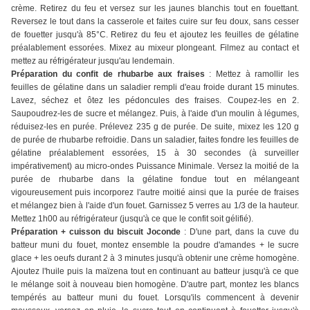
crème. Retirez du feu et versez sur les jaunes blanchis tout en fouettant.
Reversez le tout dans la casserole et faites cuire sur feu doux, sans cesser
de fouetter jusqu'à 85°C. Retirez du feu et ajoutez les feuilles de gélatine
préalablement essorées. Mixez au mixeur plongeant. Filmez au contact et
mettez au réfrigérateur jusqu'au lendemain.
Préparation du confit de rhubarbe aux fraises
: Mettez à ramollir les
feuilles de gélatine dans un saladier rempli d'eau froide durant 15 minutes.
Lavez, séchez et ôtez les pédoncules des fraises. Coupez-les en 2.
Saupoudrez-les de sucre et mélangez. Puis, à l'aide d'un moulin à légumes,
réduisez-les en purée. Prélevez 235 g de purée. De suite, mixez les 120 g
de purée de rhubarbe refroidie. Dans un saladier, faites fondre les feuilles de
gélatine préalablement essorées, 15 à 30 secondes (à surveiller
impérativement) au micro-ondes Puissance Minimale. Versez la moitié de la
purée de rhubarbe dans la gélatine fondue tout en mélangeant
vigoureusement puis incorporez l'autre moitié ainsi que la purée de fraises
et mélangez bien à l'aide d'un fouet. Garnissez 5 verres au 1/3 de la hauteur.
Mettez 1h00 au réfrigérateur (jusqu'à ce que le confit soit gélifié).
Préparation + cuisson du biscuit Joconde
: D'une part, dans la cuve du
batteur muni du fouet, montez ensemble la poudre d'amandes + le sucre
glace + les oeufs durant 2 à 3 minutes jusqu'à obtenir une crème homogène.
Ajoutez l'huile puis la maïzena tout en continuant au batteur jusqu'à ce que
le mélange soit à nouveau bien homogène. D'autre part, montez les blancs
tempérés au batteur muni du fouet. Lorsqu'ils commencent à devenir