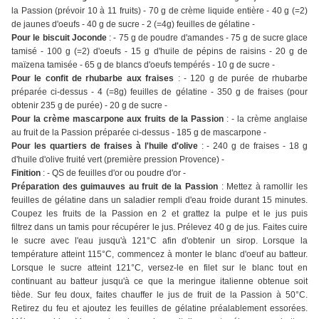
la Passion (prévoir 10 à 11 fruits) - 70 g de crème liquide entière - 40 g (=2)
de jaunes d'oeufs - 40 g de sucre - 2 (=4g) feuilles de gélatine -
Pour le biscuit Joconde
: - 75 g de poudre d'amandes - 75 g de sucre glace
tamisé - 100 g (=2) d'oeufs - 15 g d'huile de pépins de raisins - 20 g de
maïzena tamisée - 65 g de blancs d'oeufs tempérés - 10 g de sucre -
Pour le confit de rhubarbe aux fraises
: - 120 g de purée de rhubarbe
préparée ci-dessus - 4 (=8g) feuilles de gélatine - 350 g de fraises (pour
obtenir 235 g de purée) - 20 g de sucre -
Pour la crème mascarpone aux fruits de la Passion
: - la crème anglaise
au fruit de la Passion préparée ci-dessus - 185 g de mascarpone -
Pour les quartiers de fraises à l'huile d'olive
: - 240 g de fraises - 18 g
d'huile d'olive fruité vert (première pression Provence) -
Finition
: - QS de feuilles d'or ou poudre d'or -
Préparation des guimauves au fruit de la Passion
: Mettez à ramollir les
feuilles de gélatine dans un saladier rempli d'eau froide durant 15 minutes.
Coupez les fruits de la Passion en 2 et grattez la pulpe et le jus puis
filtrez dans un tamis pour récupérer le jus. Prélevez 40 g de jus. Faites cuire
le sucre avec l'eau jusqu'à 121°C afin d'obtenir un sirop. Lorsque la
température atteint 115°C, commencez à monter le blanc d'oeuf au batteur.
Lorsque le sucre atteint 121°C, versez-le en filet sur le blanc tout en
continuant au batteur jusqu'à ce que la meringue italienne obtenue soit
tiède. Sur feu doux, faites chauffer le jus de fruit de la Passion à 50°C.
Retirez du feu et ajoutez les feuilles de gélatine préalablement essorées.