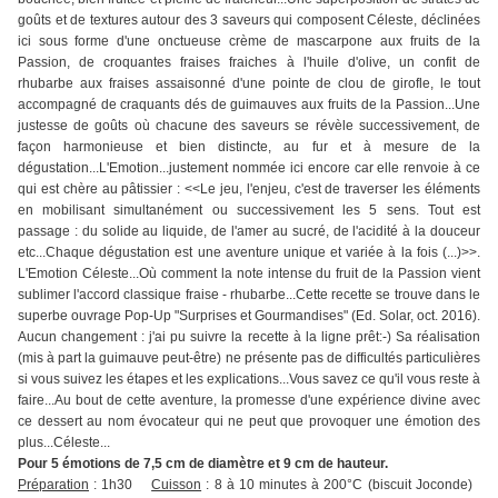
goûts et de textures autour des 3 saveurs qui composent Céleste, déclinées
ici sous forme d'une onctueuse crème de mascarpone aux fruits de la
Passion, de croquantes fraises fraiches à l'huile d'olive, un confit de
rhubarbe aux fraises assaisonné d'une pointe de clou de girofle, le tout
accompagné de craquants dés de guimauves aux fruits de la Passion...Une
justesse de goûts où chacune des saveurs se révèle successivement, de
façon harmonieuse et bien distincte, au fur et à mesure de la
dégustation...L'Emotion...justement nommée ici encore car elle renvoie à ce
qui est chère au pâtissier : <<Le jeu, l'enjeu, c'est de traverser les éléments
en mobilisant simultanément ou successivement les 5 sens. Tout est
passage : du solide au liquide, de l'amer au sucré, de l'acidité à la douceur
etc...Chaque dégustation est une aventure unique et variée à la fois (...)>>.
L'Emotion Céleste...Où comment la note intense du fruit de la Passion vient
sublimer l'accord classique fraise - rhubarbe...Cette recette se trouve dans le
superbe ouvrage Pop-Up "Surprises et Gourmandises" (Ed. Solar, oct. 2016).
Aucun changement : j'ai pu suivre la recette à la ligne prêt:-) Sa réalisation
(mis à part la guimauve peut-être) ne présente pas de difficultés particulières
si vous suivez les étapes et les explications...Vous savez ce qu'il vous reste à
faire...Au bout de cette aventure, la promesse d'une expérience divine avec
ce dessert au nom évocateur qui ne peut que provoquer une émotion des
plus...Céleste...
Pour 5 émotions de 7,5 cm de diamètre et 9 cm de hauteur.
Préparation
: 1h30
Cuisson
: 8 à 10 minutes à 200°C (biscuit Joconde)