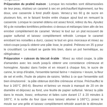
Préparation du praliné maison
: Lorsque les noisettes sont débarrassées
de leur peau, réalisez un caramel à sec en préchauffant légèrement, sur feu
doux, une casserole à fond plutôt épais. Versez-y les 60 g de sucre en
plusieurs fois, en le faisant fondre entre chaque ajout tout en remuant la
casserole. Lorsque le caramel obtenu est assez foncé, retirez du feu. Ajoutez
90 g de noisettes torréfiées prélevées ci-dessus et mélangez bien afin de les
enrober complètement de caramel. Versez le tout sur un plat recouvert de
papier sulfurisé et laissez complètement refroidir. Lorsque le caramel
enrobant les noisettes a durci, cassez le tout en gros morceaux et mixez au
robot-coupe jusqu'à obtenir une pâte lisse, le praliné. Prélevez-en 35 g pour
le croustillant. Le restant se garde très bien, dans un pot hermétique, au
réfrigérateur.
Préparation + cuisson du biscuit érable
: Mixez au robot coupe, la pâte
d'amandes avec les oeufs jusqu'à obtenir une consistance crémeuse et
homogène. Ajoutez dans l'ordre et en mixant à chaque fois, le sucre de
canne, le sirop d'érable, l'ensemble tamisé farine + maïzena + levure, la fleur
de sel et enfin, l'huile de pépins de raisins. Veillez à ce que l'ensemble soit
bien émulsionné : la pâte obtenue doit être crémeuse et lisse. Préchauffez le
four à 160°C (th5-6). Beurrez et farinez un moule à manqué de 20 cm de
diamètre et déposez au fond, une feuille de papier sulfurisé. Versez la pâte
dans le moule, lissez, enfournez et faites cuire durant 17 à 20 minutes à
160°C. A la sortie du four (que vous laissez allumer à 160°C), posez le
moule sur une grille et laissez complètement refroidir avant de le démouler.