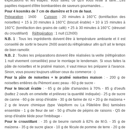
explications et les étapes. Vous savez ce qu'il vous reste à faire....Les
papilles risquent d'être bombardées de saveurs gourmandes....
Pour 4 kosmiks de 7 cm de diamètre et 9 cm de haut.
Préparation
: 1h00
Cuisson
: 20 minutes à 160°C (torréfaction des
noisettes) + 15 à 20 minutes à 160°C (biscuit érable) + 10 à 15 minutes à
160°C (torréfaction des grains de café) + 25 à 30 minutes à 160°C (streusel
du croustillant)
Réfrigération
: 1 nuit (12h00)
N.B. 1
: Tous les ingrédients doivent être à température ambiante et il est
conseillé de sortir le beurre 2h00 avant du réfrigérateur afin qu'il ait le temps
de bien ramollir.
N.B. 2
: Toutes les préparations doivent être réalisées la veille (réfrigération
1 nuit vivement conseillée) pour le montage le lendemain. Si vous faites la
pâte de noisettes et le praliné maison, il vaut mieux les préparer à l'avance.
Sinon, vous pouvez toujours utiliser ceux du commerce :-)
Pour la pâte de noisettes + le praliné noisettes maison
: - 200 g de
noisettes entières du Piémont avec peau - 60 g de sucre -
Pour le biscuit érable
: - 65 g de pâte d'amandes à 70% - 85 g d'oeufs
(battez 2 oeufs en omelette et prélevez la quantité indiquée) - 25 g de sucre
de canne - 60 g de sirop d'érable - 30 g de farine de riz + 20 g de maïzena +
2 g de levure chimique (type Valpiform ou La Pâtelière Bio) tamisées
ensemble - 1 g de fleur de sel - 50 g d'huile de pépins de raisons - QS de
sirop d'érable tiède pour l'imbibage -
Pour le croustillant
: - 35 g de beurre ramolli à 82% de M.G. - 35 g de
maïzena - 35 g de sucre glace - 10 g de fécule de pomme de terre - 20 g de