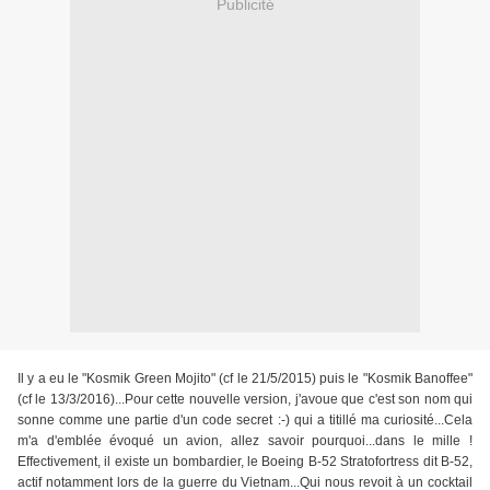
Publicité
Il y a eu le "Kosmik Green Mojito" (cf le 21/5/2015) puis le "Kosmik Banoffee"
(cf le 13/3/2016)...Pour cette nouvelle version, j'avoue que c'est son nom qui
sonne comme une partie d'un code secret :-) qui a titillé ma curiosité...Cela
m'a d'emblée évoqué un avion, allez savoir pourquoi...dans le mille !
Effectivement, il existe un bombardier, le Boeing B-52 Stratofortress dit B-52,
actif notamment lors de la guerre du Vietnam...Qui nous revoit à un cocktail