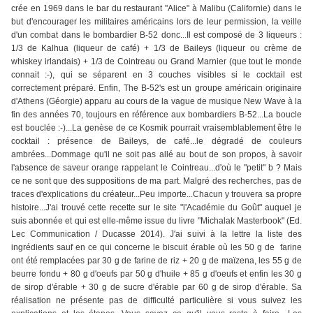
crée en 1969 dans le bar du restaurant "Alice" à Malibu (Californie) dans le
but d'encourager les militaires américains lors de leur permission, la veille
d'un combat dans le bombardier B-52 donc...Il est composé de 3 liqueurs :
1/3 de Kalhua (liqueur de café) + 1/3 de Baileys (liqueur ou crème de
whiskey irlandais) + 1/3 de Cointreau ou Grand Marnier (que tout le monde
connait :-), qui se séparent en 3 couches visibles si le cocktail est
correctement préparé. Enfin, The B-52's est un groupe américain originaire
d'Athens (Géorgie) apparu au cours de la vague de musique New Wave à la
fin des années 70, toujours en référence aux bombardiers B-52...La boucle
est bouclée :-)...La genèse de ce Kosmik pourrait vraisemblablement être le
cocktail : présence de Baileys, de café...le dégradé de couleurs
ambrées...Dommage qu'il ne soit pas allé au bout de son propos, à savoir
l'absence de saveur orange rappelant le Cointreau...d'où le "petit" b ? Mais
ce ne sont que des suppositions de ma part. Malgré des recherches, pas de
traces d'explications du créateur...Peu importe...Chacun y trouvera sa propre
histoire...J'ai trouvé cette recette sur le site "l'Académie du Goût" auquel je
suis abonnée et qui est elle-même issue du livre "Michalak Masterbook" (Ed.
Lec Communication / Ducasse 2014). J'ai suivi à la lettre la liste des
ingrédients sauf en ce qui concerne le biscuit érable où les 50 g de farine
ont été remplacées par 30 g de farine de riz + 20 g de maïzena, les 55 g de
beurre fondu + 80 g d'oeufs par 50 g d'huile + 85 g d'oeufs et enfin les 30 g
de sirop d'érable + 30 g de sucre d'érable par 60 g de sirop d'érable. Sa
réalisation ne présente pas de difficulté particulière si vous suivez les