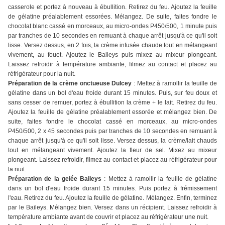
casserole et portez à nouveau à ébullition. Retirez du feu. Ajoutez la feuille
de gélatine préalablement essorées. Mélangez. De suite, faites fondre le
chocolat blanc cassé en morceaux, au micro-ondes P450/500, 1 minute puis
par tranches de 10 secondes en remuant à chaque arrêt jusqu'à ce qu'il soit
lisse. Versez dessus, en 2 fois, la crème infusée chaude tout en mélangeant
vivement, au fouet. Ajoutez le Baileys puis mixez au mixeur plongeant.
Laissez refroidir à température ambiante, filmez au contact et placez au
réfrigérateur pour la nuit.
Préparation de la crème onctueuse Dulcey
: Mettez à ramollir la feuille de
gélatine dans un bol d'eau froide durant 15 minutes. Puis, sur feu doux et
sans cesser de remuer, portez à ébullition la crème + le lait. Retirez du feu.
Ajoutez la feuille de gélatine préalablement essorée et mélangez bien. De
suite, faites fondre le chocolat cassé en morceaux, au micro-ondes
P450/500, 2 x 45 secondes puis par tranches de 10 secondes en remuant à
chaque arrêt jusqu'à ce qu'il soit lisse. Versez dessus, la crème/lait chauds
tout en mélangeant vivement. Ajoutez la fleur de sel. Mixez au mixeur
plongeant. Laissez refroidir, filmez au contact et placez au réfrigérateur pour
la nuit.
Préparation de la gelée Baileys
: Mettez à ramollir la feuille de gélatine
dans un bol d'eau froide durant 15 minutes. Puis portez à frémissement
l'eau. Retirez du feu. Ajoutez la feuille de gélatine. Mélangez. Enfin, terminez
par le Baileys. Mélangez bien. Versez dans un récipient. Laissez refroidir à
température ambiante avant de couvrir et placez au réfrigérateur une nuit.