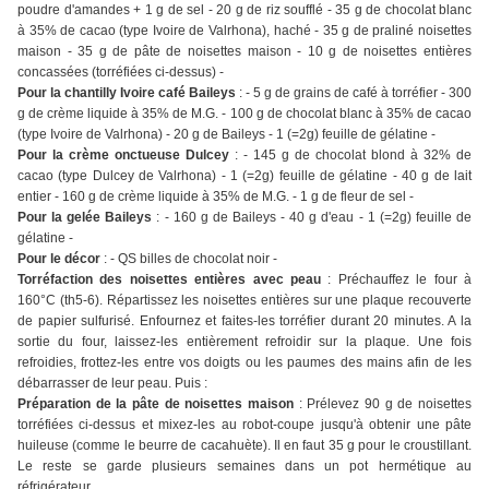
poudre d'amandes + 1 g de sel - 20 g de riz soufflé - 35 g de chocolat blanc
à 35% de cacao (type Ivoire de Valrhona), haché - 35 g de praliné noisettes
maison - 35 g de pâte de noisettes maison - 10 g de noisettes entières
concassées (torréfiées ci-dessus) -
Pour la chantilly Ivoire café Baileys
: - 5 g de grains de café à torréfier - 300
g de crème liquide à 35% de M.G. - 100 g de chocolat blanc à 35% de cacao
(type Ivoire de Valrhona) - 20 g de Baileys - 1 (=2g) feuille de gélatine -
Pour la crème onctueuse Dulcey
: - 145 g de chocolat blond à 32% de
cacao (type Dulcey de Valrhona) - 1 (=2g) feuille de gélatine - 40 g de lait
entier - 160 g de crème liquide à 35% de M.G. - 1 g de fleur de sel -
Pour la gelée Baileys
: - 160 g de Baileys - 40 g d'eau - 1 (=2g) feuille de
gélatine -
Pour le décor
: - QS billes de chocolat noir -
Torréfaction des noisettes entières avec peau
: Préchauffez le four à
160°C (th5-6). Répartissez les noisettes entières sur une plaque recouverte
de papier sulfurisé. Enfournez et faites-les torréfier durant 20 minutes. A la
sortie du four, laissez-les entièrement refroidir sur la plaque. Une fois
refroidies, frottez-les entre vos doigts ou les paumes des mains afin de les
débarrasser de leur peau. Puis :
Préparation de la pâte de noisettes maison
: Prélevez 90 g de noisettes
torréfiées ci-dessus et mixez-les au robot-coupe jusqu'à obtenir une pâte
huileuse (comme le beurre de cacahuète). Il en faut 35 g pour le croustillant.
Le reste se garde plusieurs semaines dans un pot hermétique au
réfrigérateur.