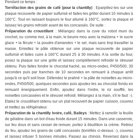
Pendant ce temps :
Torréfaction des grains de café (pour la chantilly)
: Eparpillez-les sur une
plaque recouverte de papier sulfurisé et faites-les griller durant 10 minutes à
160°C. Tout en laissant toujours le four allumé à 160°C, sortez la plaque et
laissez les grains refroidir avant de les concassés. De suite :
Préparation du croustillant
: Mélangez dans la cuve du robot muni du
crochet, ou comme moi, à la main, le beurre mou avec la maïzena + le sucre
glace + la fécule + la poudre d'amandes + le sel, mais sans trop travailler la
masse. Emiettez le pâte obtenue sur une plaque recouverte de papier
sulfurisé et faites cuire à 160°C durant 25 à 30 minutes. A la sortie du four,
posez la plaque sur une grille et laissez complètement refroidir le streusel
obtenu. Puis faites fondre le chocolat haché, au micro-ondes, P450/500, 30
secondes puis par tranches de 10 secondes en remuant à chaque arrêt
jusqu'à ce qu'il soit lisse. Détendez le praliné + la pâte de noisettes au micro-
ondes, P450/500, quelques secondes puis ajoutez-les au chocolat fondu en
remuant énergiquement. Enfin, ajoutez dans l'ordre, le riz soufflé, les
noisettes concassées et le streusel refroidi. Mélangez à la main, s'il le faut :-).
Etalez le croustillant obtenu sur un plat recouvert de papier cuisson, couvrez
et mettez au réfrigérateur.
Préparation de la chantilly Ivoire, café, Baileys
: Mettez à ramollir la feuille
de gélatine dans un bol d'eau froide durant 15 minutes. Dans une casserole,
sur feu doux et sans cesser de remuer, portez à ébullition la crème. Retirez
du feu, ajoutez les grains de café concassés (torréfiés ci-dessus :-), couvrez
et laissez infuser 5 bonnes minutes. Passez au chinois. Reversez dans la