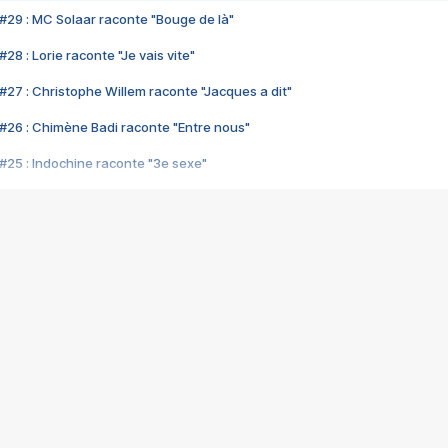
#29 : MC Solaar raconte "Bouge de là"
28 : Lorie raconte "Je vais vite"
#27 : Christophe Willem raconte "Jacques a dit"
#26 : Chimène Badi raconte "Entre nous"
#25 : Indochine raconte "3e sexe"
#24 : Zaho raconte "C'est chelou"
#23 : Patrick Bruel raconte "Au café des délices"
#22 : Kyo raconte "Le chemin"
#21 : Nolwenn Leroy raconte "Cassé"
#20 : Patrick Hernandez raconte "Born to be alive"
#19 : Lorie raconte "Près de moi"
#18 : Michael Jones raconte "A nos actes manqués" (avec Jean-Jacque