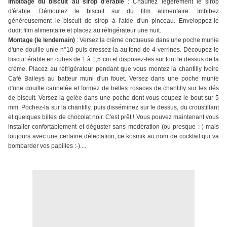
Imbibage du biscuit au sirop d'érable
: Chauffez légèrement le sirop
d'érable. Démoulez le biscuit sur du film alimentaire. Imbibez
généreusement le biscuit de sirop à l'aide d'un pinceau. Enveloppez-le
dudit film alimentaire et placez au réfrigérateur une nuit.
Montage
(le lendemain)
: Versez la crème onctueuse dans une poche munie
d'une douille unie n°10 puis dressez-la au fond de 4 verrines. Découpez le
biscuit érable en cubes de 1 à 1,5 cm et disposez-les sur tout le dessus de la
crème. Placez au réfrigérateur pendant que vous montez la chantilly Ivoire
Café Baileys au batteur muni d'un fouet. Versez dans une poche munie
d'une douille cannelée et formez de belles rosaces de chantilly sur les dés
de biscuit. Versez la gelée dans une poche dont vous coupez le bout sur 5
mm. Pochez-la sur la chantilly, puis disséminez sur le dessus, du croustillant
et quelques billes de chocolat noir. C'est prêt ! Vous pouvez maintenant vous
installer confortablement et déguster sans modération (ou presque :-) mais
toujours avec une certaine délectation, ce kosmik au nom de cocktail qui va
bombarder vos papilles :-)....