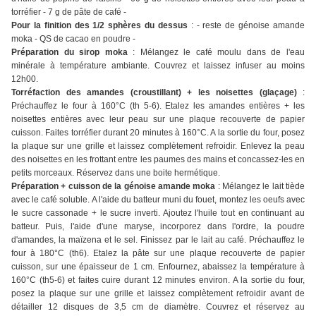
torréfier - 7 g de pâte de café -
Pour la finition des 1/2 sphères du dessus
: - reste de génoise amande
moka - QS de cacao en poudre -
Préparation du sirop moka
: Mélangez le café moulu dans de l'eau
minérale à température ambiante. Couvrez et laissez infuser au moins
12h00.
Torréfaction des amandes (croustillant) + les noisettes (glaçage)
:
Préchauffez le four à 160°C (th 5-6). Etalez les amandes entières + les
noisettes entières avec leur peau sur une plaque recouverte de papier
cuisson. Faites torréfier durant 20 minutes à 160°C. A la sortie du four, posez
la plaque sur une grille et laissez complètement refroidir. Enlevez la peau
des noisettes en les frottant entre les paumes des mains et concassez-les en
petits morceaux. Réservez dans une boite hermétique.
Préparation + cuisson de la génoise amande moka
: Mélangez le lait tiède
avec le café soluble. A l'aide du batteur muni du fouet, montez les oeufs avec
le sucre cassonade + le sucre inverti. Ajoutez l'huile tout en continuant au
batteur. Puis, l'aide d'une maryse, incorporez dans l'ordre, la poudre
d'amandes, la maïzena et le sel. Finissez par le lait au café. Préchauffez le
four à 180°C (th6). Etalez la pâte sur une plaque recouverte de papier
cuisson, sur une épaisseur de 1 cm. Enfournez, abaissez la température à
160°C (th5-6) et faites cuire durant 12 minutes environ. A la sortie du four,
posez la plaque sur une grille et laissez complètement refroidir avant de
détailler 12 disques de 3,5 cm de diamètre. Couvrez et réservez au