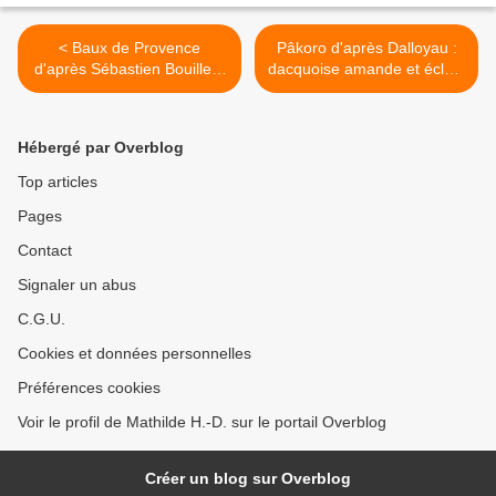
< Baux de Provence
Pâkoro d'après Dalloyau :
d'après Sébastien Bouillet :
dacquoise amande et éclats
croustillant fruits secs,
de dragées, croustillant
biscuit amandes, coeur
praliné, crémeux caramel
mangue-abricot, mousse
amande et mousse au
Hébergé par Overblog
chocolat blanc-huile d'olive
chocolat au lait >
Top articles
Pages
Contact
Signaler un abus
C.G.U.
Cookies et données personnelles
Préférences cookies
Voir le profil de Mathilde H.-D. sur le portail Overblog
Créer un blog sur Overblog