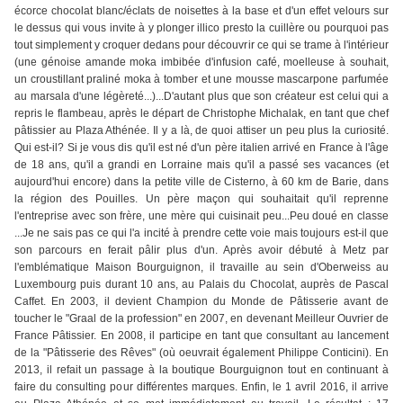
écorce chocolat blanc/éclats de noisettes à la base et d'un effet velours sur
le dessus qui vous invite à y plonger illico presto la cuillère ou pourquoi pas
tout simplement y croquer dedans pour découvrir ce qui se trame à l'intérieur
(une génoise amande moka imbibée d'infusion café, moelleuse à souhait,
un croustillant praliné moka à tomber et une mousse mascarpone parfumée
au marsala d'une légèreté...)...D'autant plus que son créateur est celui qui a
repris le flambeau, après le départ de Christophe Michalak, en tant que chef
pâtissier au Plaza Athénée. Il y a là, de quoi attiser un peu plus la curiosité.
Qui est-il? Si je vous dis qu'il est né d'un père italien arrivé en France à l'âge
de 18 ans, qu'il a grandi en Lorraine mais qu'il a passé ses vacances (et
aujourd'hui encore) dans la petite ville de Cisterno, à 60 km de Barie, dans
la région des Pouilles. Un père maçon qui souhaitait qu'il reprenne
l'entreprise avec son frère, une mère qui cuisinait peu...Peu doué en classe
...Je ne sais pas ce qui l'a incité à prendre cette voie mais toujours est-il que
son parcours en ferait pâlir plus d'un. Après avoir débuté à Metz par
l'emblématique Maison Bourguignon, il travaille au sein d'Oberweiss au
Luxembourg puis durant 10 ans, au Palais du Chocolat, auprès de Pascal
Caffet. En 2003, il devient Champion du Monde de Pâtisserie avant de
toucher le "Graal de la profession" en 2007, en devenant Meilleur Ouvrier de
France Pâtissier. En 2008, il participe en tant que consultant au lancement
de la "Pâtisserie des Rêves" (où oeuvrait également Philippe Conticini). En
2013, il refait un passage à la boutique Bourguignon tout en continuant à
faire du consulting pour différentes marques. Enfin, le 1 avril 2016, il arrive