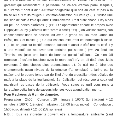
au Plaza Athénée et se met immédiatement au travail. Le résultat : 17
gâteaux qui ressuscitent la pâtisserie de Palace d'antan parmi lesquels,
le "Tiramisu" dont il dit : <<C'était obligatoire qu'il soit au café et pas à la
fraise ou aux fruits rouges. C'est mon éducation qui veut ça (...) J'utilise une
infusion de café à froid qui dure 12h00 environ. C'est autre chose. Il n'y a pas
ou peu de pertes d'arômes. (...)>>. Et d'approfondir encore le propos avec
Hippolyte Courty (Créateur de "L'arbre à café") : <<(...) on voit son travail, son
cheminement dans ce dessert fait avec le grand cru Bourbon Jaune du
Brésil, doux et miellé. (...) Ce qui est chouette, c'est cet hommage à l'Italie.
(...) : ici, on joue sur le côté amande, l'alcool et aussi le côté brut du café. Il y
a une volonté de retrouver une certaine puissance (...)>>. Au final, ce
Tiramisu est juste une bulle de bonheur gustatif affolante...On n'en fait
(presque :-) qu'une bouchée avec le regret qu'il n'y en ait déjà plus...Mais
revenons à des choses plus pragmatiques :-). Je n'ai eu à faire des
changements qu'au niveau de la génoise (j'ai remplacé la farine par la
maïzena et le beurre fondu par de l'huile) et du croustillant (des pétales de
maïs à la place de la feuillantine). Sa réalisation est réservée à ceux qui
maitrisent les bases de la pâtisserie. Vous savez ce qu'il vous reste à
faire...Une petite bulle de saveurs intenses vous attend patiemment ...
Pour 6 sphères de 6 cm de diamètre.
Préparation
: 2h00
Cuisson
: 20 minutes à 160°C (torréfaction) + 12
minutes à 160°C (génoise)
Infusion
: 12h00 (sirop moka)
Congélation
:
1h00 (croustillant) + 12h00 (1/2 sphères)
N.B.
: Tous les ingrédients doivent être à température ambiante (sauf