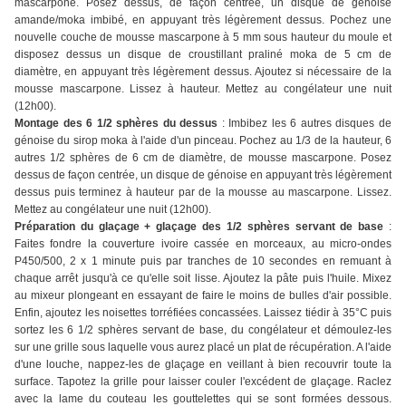
mascarpone. Posez dessus, de façon centrée, un disque de génoise
amande/moka imbibé, en appuyant très légèrement dessus. Pochez une
nouvelle couche de mousse mascarpone à 5 mm sous hauteur du moule et
disposez dessus un disque de croustillant praliné moka de 5 cm de
diamètre, en appuyant très légèrement dessus. Ajoutez si nécessaire de la
mousse mascarpone. Lissez à hauteur. Mettez au congélateur une nuit
(12h00).
Montage des 6 1/2 sphères du dessus
: Imbibez les 6 autres disques de
génoise du sirop moka à l'aide d'un pinceau. Pochez au 1/3 de la hauteur, 6
autres 1/2 sphères de 6 cm de diamètre, de mousse mascarpone. Posez
dessus de façon centrée, un disque de génoise en appuyant très légèrement
dessus puis terminez à hauteur par de la mousse au mascarpone. Lissez.
Mettez au congélateur une nuit (12h00).
Préparation du glaçage + glaçage des 1/2 sphères servant de base
:
Faites fondre la couverture ivoire cassée en morceaux, au micro-ondes
P450/500, 2 x 1 minute puis par tranches de 10 secondes en remuant à
chaque arrêt jusqu'à ce qu'elle soit lisse. Ajoutez la pâte puis l'huile. Mixez
au mixeur plongeant en essayant de faire le moins de bulles d'air possible.
Enfin, ajoutez les noisettes torréfiées concassées. Laissez tiédir à 35°C puis
sortez les 6 1/2 sphères servant de base, du congélateur et démoulez-les
sur une grille sous laquelle vous aurez placé un plat de récupération. A l'aide
d'une louche, nappez-les de glaçage en veillant à bien recouvrir toute la
surface. Tapotez la grille pour laisser couler l'excédent de glaçage. Raclez
avec la lame du couteau les gouttelettes qui se sont formées dessous.