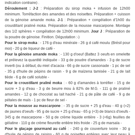
indication contraire) .
Déroulement : J-2
: Préparation du sirop moka + infusion de 12h00
minimum. Torréfaction des amandes et des noisettes. Préparation + cuisson
de la génoise amande moka.
J-1
: Préparation + congélation d'1h00 du
croustillant praliné moka. Préparation de la mousse mascarpone. Montage
des 1/2 sphères + congélation de 12h00 minimum.
Jour J
: Préparation de
la poudre de génoise. Finition. Dégustation :-)
Pour le sirop moka
: - 176 g d'eau minérale - 26 g d café moulu (Brésil pour
moi) - 20 g de liqueur de café -
Pour la génoise amande moka
: - 130 g d'oeuf (Battez 3 oeufs en omelette
et prélevez la quantité indiquée - 33 g de poudre d'amandes - 3 g de sucre
inverti (ou à défaut, du miel d'acacia - 66 g de sucre cassonade - 1 pc de sel
- 35 g d'huile de pépins de raisin - 9 g de maïzena tamisée - 21 g de lait
tiède - 6 g de café soluble -
Pour le croustillant praliné moka
: - 60 g d'amandes à torréfier - 15 g de
sucre + 3 g d'eau - 3 g de beurre mou à 82% de M.G. - 111 g de praliné
amandes - 12 g de chocolat au lait haché - 21 g de pâte de café - 9 g de
pétales de maïs - 1 pc de fleur de sel -
Pour la mousse au mascarpone
: - 35 g de sucre + 25 g d'eau - 40 g (=2)
de jaunes d'oeufs - 95 g de sucre + 25 g d'eau - 65 g (<3) de blancs d'oeufs -
345 g de mascarpone - 50 g de crème liquide entière - 3 (=6g) feuilles de
gélatine - 110 g de crème fleurette entière très froide - 25 g de marsala -
Pour le glaçage gourmand au café
: - 240 g de couverture ivoire - 30 g
d'huile de pépins de raisins - 60 g de noisettes entières avec leur peau à