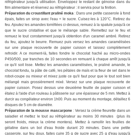
réfrigérateur jusqu'à utilisation. Enveloppez le restant de génoise dans du
film alimentaire et réservez au réfrigérateur : il servira pour la finition.
Préparation du croustillant praliné moka
: Dans une petite casserole à fond
épais, faites un sirop avec l'eau + le sucre. Cuisez-les à 120°C. Retirez du
feu. Ajoutez les amandes torréfiées ci-dessus, remuez à la spatule jusqu'à ce
que le sucre cristallise et que le mélange sable. Remettez sur le feu et
remuez le tout constamment jusqu'à obtention d'un caramel ambré. Retirez
du feu, ajoutez le beurre. Remuez puis versez les amandes caramélisées
sur une plaque recouverte de papier cuisson et laissez complètement
refroidir. A ce moment-là, faites fondre le chocolat haché au micro-ondes
P450/500, par tranches de 10 secondes en remuant à chaque arrêt jusqu'à
ce qu'il soit lisse. Mettez les amandes caramélisées, le praliné amande, le
chocolat fondu, la pâte de café, les pétales de maïs et la fleur de sel dans le
robot-coupe ou mixeur et mixez juste ce qu'il faut pour que le tout soit bien
mélangé mais grossièrement mixé. Versez sur une plaque recouverte de
papier cuisson. Posez dessus une deuxième feuille de papier cuisson et
étalez à l'aide d'un rouleau à pâtisserie sur une épaisseur de 5 mm. Mettez à
durcir au congélateur environ 1h00. Puis au moment du montage, détaillez 6
disques de 5 cm de diamètre.
Préparation de la mousse mascarpone
: Versez la crème fleurette dans un
saladier et mettez le tout au réfrigérateur au moins 30 minutes (plus ils
seront froids, mieux la crème montera). Mettez à ramollir les feuilles de
gélatine dans un bol d'eau froide durant 20 minutes. Dans une petite
casserole, sur feu doux, faites cuire 35 g de sucre avec 25 g d'eau jusqu'à