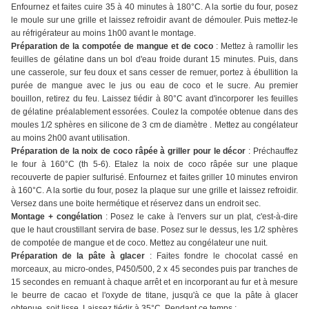
Enfournez et faites cuire 35 à 40 minutes à 180°C. A la sortie du four, posez
le moule sur une grille et laissez refroidir avant de démouler. Puis mettez-le
au réfrigérateur au moins 1h00 avant le montage.
Préparation de la compotée de mangue et de coco
: Mettez à ramollir les
feuilles de gélatine dans un bol d'eau froide durant 15 minutes. Puis, dans
une casserole, sur feu doux et sans cesser de remuer, portez à ébullition la
purée de mangue avec le jus ou eau de coco et le sucre. Au premier
bouillon, retirez du feu. Laissez tiédir à 80°C avant d'incorporer les feuilles
de gélatine préalablement essorées. Coulez la compotée obtenue dans des
moules 1/2 sphères en silicone de 3 cm de diamètre . Mettez au congélateur
au moins 2h00 avant utilisation.
Préparation de la noix de coco râpée à griller pour le décor
: Préchauffez
le four à 160°C (th 5-6). Etalez la noix de coco râpée sur une plaque
recouverte de papier sulfurisé. Enfournez et faites griller 10 minutes environ
à 160°C. A la sortie du four, posez la plaque sur une grille et laissez refroidir.
Versez dans une boite hermétique et réservez dans un endroit sec.
Montage + congélation
: Posez le cake à l'envers sur un plat, c'est-à-dire
que le haut croustillant servira de base. Posez sur le dessus, les 1/2 sphères
de compotée de mangue et de coco. Mettez au congélateur une nuit.
Préparation de la pâte à glacer
: Faites fondre le chocolat cassé en
morceaux, au micro-ondes, P450/500, 2 x 45 secondes puis par tranches de
15 secondes en remuant à chaque arrêt et en incorporant au fur et à mesure
le beurre de cacao et l'oxyde de titane, jusqu'à ce que la pâte à glacer
obtenue, soit lisse. Laissez tiédir à 35°C. Pendant ce temps :