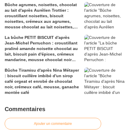
Bûche agrumes, noisettes, chocolat
vert
au lait d'après Aurélien Trottier :
croustillant noisettes, biscuit
noisettes, crémeux aux agrumes,
mousse chocolat au lait noisettes,
chantilly chocolat au lait
La bûche PETIT BISCUIT d'après
Jean-Michel Perruchon : croustillant
praliné amande noisette chocolat au
lait, biscuit pain d'épices, crémeux
mandarine, mousse chocolat noir
façon parfait
Bûche Tiramisu d'après Nina Métayer
: biscuit cuillère imbibé d'un sirop
café orgeat et enrobé de chocolat
noir, crémeux café, mousse, ganache
montée café
Commentaires
Ajouter un commentaire