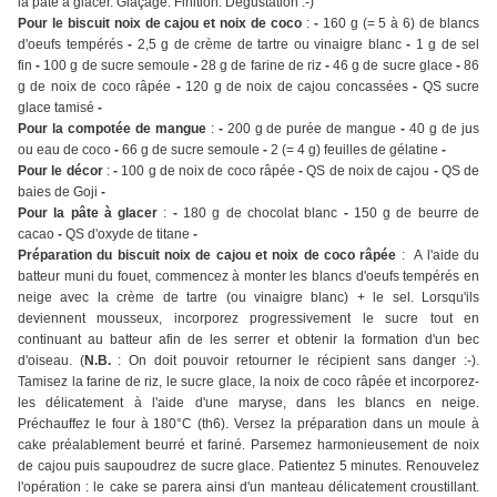
la pâte à glacer. Glaçage. Finition. Dégustation :-)
Pour le biscuit noix de cajou et noix de coco
:
-
160 g (= 5 à 6) de blancs
d'oeufs tempérés
-
2,5 g de crème de tartre ou vinaigre blanc
-
1 g de sel
fin
-
100 g de sucre semoule
-
28 g de farine de riz
-
46 g de sucre glace
-
86
g de noix de coco râpée
-
120 g de noix de cajou concassées
-
QS sucre
glace tamisé
-
Pour la compotée de mangue
:
-
200 g de purée de mangue
-
40 g de jus
ou eau de coco
-
66 g de sucre semoule
-
2 (= 4 g) feuilles de gélatine
-
Pour le décor
:
-
100 g de noix de coco râpée
-
QS de noix de cajou
-
QS de
baies de Goji
-
Pour la pâte à glacer
:
-
180 g de chocolat blanc
-
150 g de beurre de
cacao
-
QS d'oxyde de titane
-
Préparation du biscuit noix de cajou et noix de coco râpée
: A l'aide du
batteur muni du fouet, commencez à monter les blancs d'oeufs tempérés en
neige avec la crème de tartre (ou vinaigre blanc) + le sel. Lorsqu'ils
deviennent mousseux, incorporez progressivement le sucre tout en
continuant au batteur afin de les serrer et obtenir la formation d'un bec
d'oiseau. (
N.B.
: On doit pouvoir retourner le récipient sans danger :-).
Tamisez la farine de riz, le sucre glace, la noix de coco râpée et incorporez-
les délicatement à l'aide d'une maryse, dans les blancs en neige.
Préchauffez le four à 180°C (th6). Versez la préparation dans un moule à
cake préalablement beurré et fariné. Parsemez harmonieusement de noix
de cajou puis saupoudrez de sucre glace. Patientez 5 minutes. Renouvelez
l'opération : le cake se parera ainsi d'un manteau délicatement croustillant.