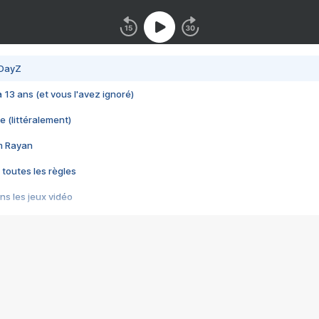
 DayZ
 a 13 ans (et vous l'avez ignoré)
e (littéralement)
im Rayan
 toutes les règles
s les jeux vidéo
us choquant de Rockstar ? - Le scandale BULLY
e plus moche de Steam
du RÊVE tourne au CAUCHEMAR
pendant 8 heures