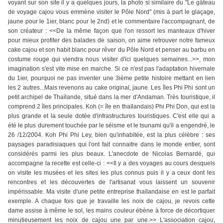
voyant sur son site il y a quelques jours, la photo si similaire du "Le gâteau
de voyage cajou vous emmène visiter le Pôle Nord" (mis à part le glaçage,
jaune pour le 1ier, blanc pour le 2nd) et le commentaire l'accompagnant, de
son créateur : <<De la même façon que l'on ressort les manteaux d'hiver
pour mieux profiter des balades de saison, on aime retrouver notre fameux
cake cajou et son habit blanc pour rêver du Pôle Nord et penser au barbu en
costume rouge qui viendra nous visiter d'ici quelques semaines...>>, mon
imagination s'est vite mise en marche. Si ce n'est pas l'adaptation hivernale
du 1ier, pourquoi ne pas inventer une 3ième petite histoire mettant en lien
les 2 autres...Mais revenons au cake original, jaune. Les îles Phi Phi sont un
petit archipel de Thaïlande, situé dans la mer d'Andaman. Très touristique, il
comprend 2 îles principales. Koh (= île en thaïlandais) Phi Phi Don, qui est la
plus grande et la seule dotée d'infrastructures touristiques. C'est elle qui a
été le plus durement touchée par le séisme et le tsunami qu'il a engendré, le
26 /12/2004. Koh Phi Phi Ley, bien qu'inhabitée, est la plus célèbre : ses
paysages paradisiaques qui l'ont fait connaitre dans le monde entier, sont
considérés parmi les plus beaux. L'anecdote de Nicolas Bernardé, qui
accompagne la recette est celle-ci : <<Il y a des voyages au cours desquels
on visite les musées et les sites les plus connus puis il y a ceux dont les
rencontres et les découvertes de l'artisanat vous laissent un souvenir
impérissable. Ma visite d'une petite entreprise thaïlandaise en est le parfait
exemple. A chaque fois que je travaille les noix de cajou, je revois cette
dame assise à même le sol, les mains couleur ébène à force de décortiquer
minutieusement les noix de cajou une par une.>> L'association cajou,