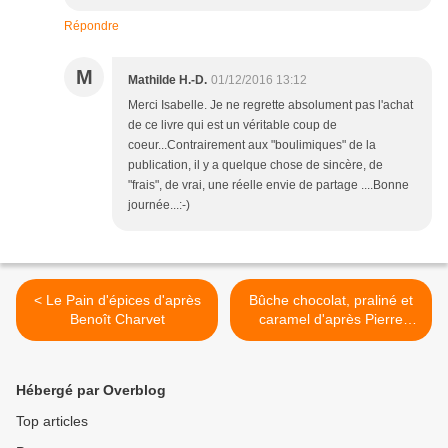
Répondre
M
Mathilde H.-D.
01/12/2016 13:12
Merci Isabelle. Je ne regrette absolument pas l'achat
de ce livre qui est un véritable coup de
coeur...Contrairement aux "boulimiques" de la
publication, il y a quelque chose de sincère, de
"frais", de vrai, une réelle envie de partage ....Bonne
journée...:-)
< Le Pain d'épices d'après
Bûche chocolat, praliné et
Benoît Charvet
caramel d'après Pierre
Marcolini >
Hébergé par Overblog
Top articles