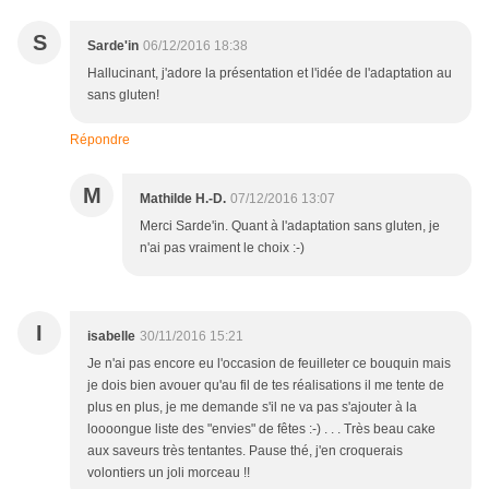
S
Sarde'in
06/12/2016 18:38
Hallucinant, j'adore la présentation et l'idée de l'adaptation au
sans gluten!
Répondre
M
Mathilde H.-D.
07/12/2016 13:07
Merci Sarde'in. Quant à l'adaptation sans gluten, je
n'ai pas vraiment le choix :-)
I
isabelle
30/11/2016 15:21
Je n'ai pas encore eu l'occasion de feuilleter ce bouquin mais
je dois bien avouer qu'au fil de tes réalisations il me tente de
plus en plus, je me demande s'il ne va pas s'ajouter à la
loooongue liste des "envies" de fêtes :-) . . . Très beau cake
aux saveurs très tentantes. Pause thé, j'en croquerais
volontiers un joli morceau !!