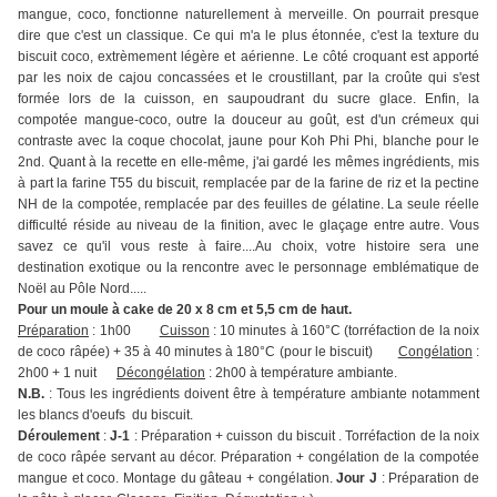
mangue, coco, fonctionne naturellement à merveille. On pourrait presque
dire que c'est un classique. Ce qui m'a le plus étonnée, c'est la texture du
biscuit coco, extrèmement légère et aérienne. Le côté croquant est apporté
par les noix de cajou concassées et le croustillant, par la croûte qui s'est
formée lors de la cuisson, en saupoudrant du sucre glace. Enfin, la
compotée mangue-coco, outre la douceur au goût, est d'un crémeux qui
contraste avec la coque chocolat, jaune pour Koh Phi Phi, blanche pour le
2nd. Quant à la recette en elle-même, j'ai gardé les mêmes ingrédients, mis
à part la farine T55 du biscuit, remplacée par de la farine de riz et la pectine
NH de la compotée, remplacée par des feuilles de gélatine. La seule réelle
difficulté réside au niveau de la finition, avec le glaçage entre autre. Vous
savez ce qu'il vous reste à faire....Au choix, votre histoire sera une
destination exotique ou la rencontre avec le personnage emblématique de
Noël au Pôle Nord.....
Pour un moule à cake de 20 x 8 cm et 5,5 cm de haut.
Préparation
: 1h00
Cuisson
: 10 minutes à 160°C (torréfaction de la noix
de coco râpée) + 35 à 40 minutes à 180°C (pour le biscuit)
Congélation
:
2h00 + 1 nuit
Décongélation
: 2h00 à température ambiante.
N.B.
: Tous les ingrédients doivent être à température ambiante notamment
les blancs d'oeufs du biscuit.
Déroulement
:
J-1
: Préparation + cuisson du biscuit . Torréfaction de la noix
de coco râpée servant au décor. Préparation + congélation de la compotée
mangue et coco. Montage du gâteau + congélation.
Jour J
: Préparation de