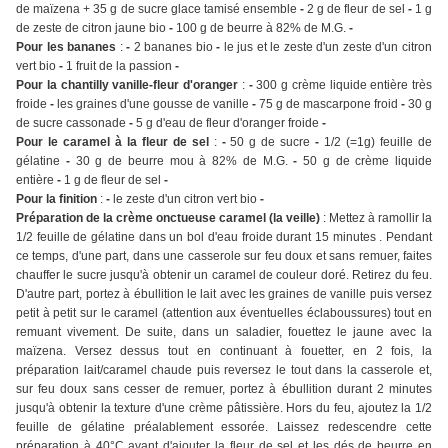
de maïzena + 35 g de sucre glace tamisé ensemble
-
2 g de fleur de sel
-
1 g
de zeste de citron jaune bio
-
100 g de beurre à 82% de M.G.
-
Pour les bananes
:
-
2 bananes bio
-
le jus et le zeste d'un zeste d'un citron
vert bio
-
1 fruit de la passion
-
Pour la chantilly vanille-fleur d'oranger
:
-
300 g crème liquide entière très
froide
-
les graines d'une gousse de vanille
-
75 g de mascarpone froid
-
30 g
de sucre cassonade
-
5 g d'eau de fleur d'oranger froide
-
Pour le caramel à la fleur de sel
:
-
50 g de sucre
-
1/2 (=1g) feuille de
gélatine
-
30 g de beurre mou à 82% de M.G.
-
50 g de crème liquide
entière
-
1 g de fleur de sel
-
Pour la finition
:
-
le zeste d'un citron vert bio
-
Préparation de la crème onctueuse caramel (la veille)
: Mettez à ramollir la
1/2 feuille de gélatine dans un bol d'eau froide durant 15 minutes . Pendant
ce temps, d'une part, dans une casserole sur feu doux et sans remuer, faites
chauffer le sucre jusqu'à obtenir un caramel de couleur doré. Retirez du feu.
D'autre part, portez à ébullition le lait avec les graines de vanille puis versez
petit à petit sur le caramel (attention aux éventuelles éclaboussures) tout en
remuant vivement. De suite, dans un saladier, fouettez le jaune avec la
maïzena. Versez dessus tout en continuant à fouetter, en 2 fois, la
préparation lait/caramel chaude puis reversez le tout dans la casserole et,
sur feu doux sans cesser de remuer, portez à ébullition durant 2 minutes
jusqu'à obtenir la texture d'une crème pâtissière. Hors du feu, ajoutez la 1/2
feuille de gélatine préalablement essorée. Laissez redescendre cette
préparation à 40°C avant d'ajouter la fleur de sel et les dés de beurre en