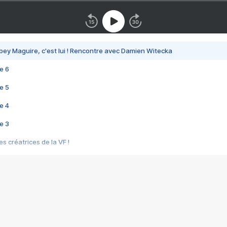
bey Maguire, c'est lui ! Rencontre avec Damien Witecka
e 6
e 5
e 4
e 3
s créatrices de la VF !
e 2
e 1
e Mektoub My Love arrive enfin ! Rencontre avec Shaïn Boumedine et Sal
i : après Toni en famille