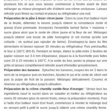
plusieurs fois et que vous laissez commencer à fondre avant de bien
mélanger au mixeur plongeant afin d'obtenir une crème onctueuse. Laissez
refroidir puis filmez au contact et placez au réfrigérateur une nuit.
Préparation de la pâte à linzer citron jaune
: Dans la cuve d'un batteur muni
de la feuille, détendez le beurre jusqu'à obtenir la consistance molle et
grasse d'une pommade. Incorporez l'ensemble tamisé farine + maïzena +
sucre glace ainsi que le zeste de citron jaune et la fleur de sel. Mélangez
jusqu'à obtenir une boule de pâte homogène (il est normal qu'elle soit
collante : ne surtout pas rajouter de farine). Enveloppez-la dans du film
alimentaire et laissez reposer 30 minutes au réfrigérateur. Puis préchauffez
le four à 160°C (th5-6). Pendant ce temps, étalez la pâte entre 2 feuilles de
papier cuisson sur 3-4 mm d'épaisseur, piquez-la à la fourchette puis faites
cuire 20 à 25 minutes à 160°C. A la sortie du four, posez la plaque sur une
grille et laissez complêtement refroidir avant d'émietter grossièrement.
Préparation des bananes
: Epluchez les bananes, coupez-les en 2 dans le
sens de la longueur puis en tranches. Ajoutez le jus et le zeste de citron vert
puis la pulpe de fruit de la passion. Mélangez délicatement. Couvrez et
réservez au réfrigérateur jusqu'à utilisation.
Préparation de la crème chantilly vanille-fleur d'oranger
: Versez tous les
ingrédients (sauf le sucre) dans un saladier et mettez au réfrigérateur au
moins 30 minutes (plus ils seront froids, mieux la préparation montera). Puis
à l'aide d'un batteur muni d'un fouet, commencez à monter le mélange tout
en versant petit à petit le sucre jusqu'à obtenir une crème chantilly ferme.