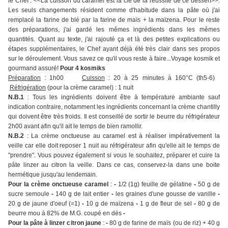
le Chef : <<La cuisson du caramel est la clé de la réussite de ce dessert>>.
Les seuls changements résident comme d'habitude dans la pâte où j'ai
remplacé la farine de blé par la farine de maïs + la maïzena. Pour le reste
des préparations, j'ai gardé les mêmes ingrédients dans les mêmes
quantités. Quant au texte, j'ai rajouté ça et là des petites explications ou
étapes supplémentaires, le Chef ayant déjà été très clair dans ses propos
sur le déroulement. Vous savez ce qu'il vous reste à faire...Voyage kosmik et
gourmand assuré!
Pour 4 kosmiks
Préparation
: 1h00
Cuisson
: 20 à 25 minutes à 160°C (th5-6)
Réfrigération
(pour la crème caramel) : 1 nuit
N.B.1
: Tous les ingrédients doivent être à température ambiante sauf
indication contraire, notamment les ingrédients concernant la crème chantilly
qui doivent être très froids. Il est conseillé de sortir le beurre du réfrigérateur
2h00 avant afin qu'il ait le temps de bien ramollir.
N.B.2
: La crème onctueuse au caramel est à réaliser impérativement la
veille car elle doit reposer 1 nuit au réfrigérateur afin qu'elle ait le temps de
"prendre". Vous pouvez également si vous le souhaitez, préparer et cuire la
pâte linzer au citron la veille. Dans ce cas, conservez-la dans une boite
hermétique jusqu'au lendemain.
Pour la crème onctueuse caramel
:
-
1/2 (1g) feuille de gélatine
-
50 g de
sucre semoule
-
140 g de lait entier
-
les graines d'une gousse de vanille
-
20 g de jaune d'oeuf (=1)
-
10 g de maïzena
-
1 g de fleur de sel
-
80 g de
beurre mou à 82% de M.G. coupé en dés
-
Pour la pâte à linzer citron jaune
:
-
80 g de farine de maïs (ou de riz) + 40 g