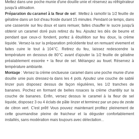
Mettez dans une poche munie d'une douille unie et réservez au réfrigérateur
jusqu'à utilisation.
Préparation du caramel à la fleur de sel
: Mettez à ramollir la 1/2 feuille de
gélatine dans un bol d'eau froide durant 15 minutes. Pendant ce temps, dans
une casserole sur feu doux et sans remuer, faites chauffer le sucre jusqu'à
obtenir un caramel doré puis retirez du feu. Ajoutez les dés de beurre et
pendant que ceux-ci fondent, portez à ébullition sur feu doux, la crème
liquide. Versez-la sur la préparation précédente tout en remuant vivement et
faites cuire le tout à 104°C. Retirez du feu, laissez redescendre la
température en dessous de 80°C avant d'ajouter la 1/2 feuille de gélatine
préalablement essorée + la fleur de sel. Mélangez au fouet. Réservez à
température ambiante.
Montage
: Versez la crème onctueuse caramel dans une poche munie d'une
douille unie puis dressez-la dans les 4 pots. Ajoutez une couche de sablé
linzer puis disposez dessus de façon régulières, les 1/2 tranches de
bananes. Pochez en formant de belles rosaces la crème chantilly sur la
couche de bananes. Enfin, versez dessus le caramel à la fleur de sel
liquide, disposez 3 ou 4 éclats de pâte linzer et terminez par un peu de zeste
de citron vert. C'est prêt! Vous pouvez maintenant profitez pleinement de
cette gourmandise pleine de fraicheur et la déguster confortablement
installés, sans modération mais toujours avec délectation...