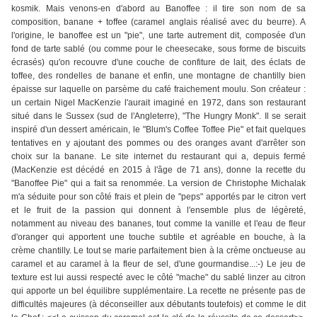
kosmik. Mais venons-en d'abord au Banoffee : il tire son nom de sa
composition, banane + toffee (caramel anglais réalisé avec du beurre). A
l'origine, le banoffee est un "pie", une tarte autrement dit, composée d'un
fond de tarte sablé (ou comme pour le cheesecake, sous forme de biscuits
écrasés) qu'on recouvre d'une couche de confiture de lait, des éclats de
toffee, des rondelles de banane et enfin, une montagne de chantilly bien
épaisse sur laquelle on parsème du café fraichement moulu. Son créateur :
un certain Nigel MacKenzie l'aurait imaginé en 1972, dans son restaurant
situé dans le Sussex (sud de l'Angleterre), "The Hungry Monk". Il se serait
inspiré d'un dessert américain, le "Blum's Coffee Toffee Pie" et fait quelques
tentatives en y ajoutant des pommes ou des oranges avant d'arrêter son
choix sur la banane. Le site internet du restaurant qui a, depuis fermé
(MacKenzie est décédé en 2015 à l'âge de 71 ans), donne la recette du
"Banoffee Pie" qui a fait sa renommée. La version de Christophe Michalak
m'a séduite pour son côté frais et plein de "peps" apportés par le citron vert
et le fruit de la passion qui donnent à l'ensemble plus de légèreté,
notamment au niveau des bananes, tout comme la vanille et l'eau de fleur
d'oranger qui apportent une touche subtile et agréable en bouche, à la
crème chantilly. Le tout se marie parfaitement bien à la crème onctueuse au
caramel et au caramel à la fleur de sel, d'une gourmandise...:-) Le jeu de
texture est lui aussi respecté avec le côté "mache" du sablé linzer au citron
qui apporte un bel équilibre supplémentaire. La recette ne présente pas de
difficultés majeures (à déconseiller aux débutants toutefois) et comme le dit