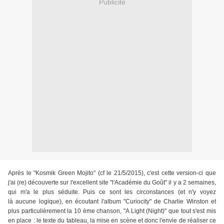
Publicité
Après le "Kosmik Green Mojito" (cf le 21/5/2015), c'est cette version-ci que
j'ai (re) découverte sur l'excellent site "l'Académie du Goût" il y a 2 semaines,
qui m'a le plus séduite. Puis ce sont les circonstances (et n'y voyez
là aucune logique), en écoutant l'album "Curiocity" de Charlie Winston et
plus particulièrement la 10 ème chanson, "A Light (Night)" que tout s'est mis
en place : le texte du tableau, la mise en scène et donc l'envie de réaliser ce