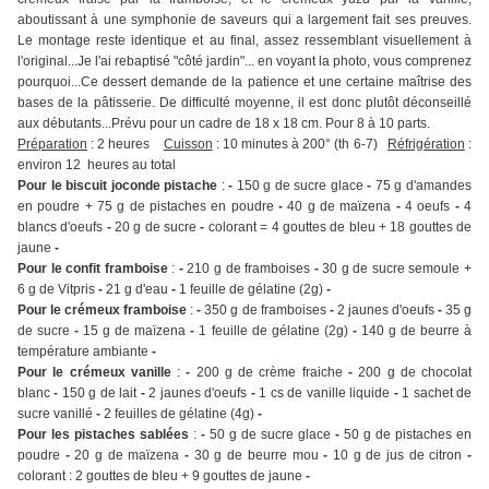
aboutissant à une symphonie de saveurs qui a largement fait ses preuves.
Le montage reste identique et au final, assez ressemblant visuellement à
l'original...Je l'ai rebaptisé "côté jardin"... en voyant la photo, vous comprenez
pourquoi...Ce dessert demande de la patience et une certaine maîtrise des
bases de la pâtisserie. De difficulté moyenne, il est donc plutôt déconseillé
aux débutants...Prévu pour un cadre de 18 x 18 cm. Pour 8 à 10 parts.
Préparation
: 2 heures
Cuisson
: 10 minutes à 200° (th 6-7)
Réfrigération
:
environ 12 heures au total
Pour le biscuit joconde pistache
:
-
150 g de sucre glace
-
75 g d'amandes
en poudre + 75 g de pistaches en poudre
-
40 g de maïzena
-
4 oeufs
-
4
blancs d'oeufs
-
20 g de sucre
-
colorant = 4 gouttes de bleu + 18 gouttes de
jaune
-
Pour le confit framboise
:
-
210 g de framboises
-
30 g de sucre semoule +
6 g de Vitpris
-
21 g d'eau
-
1 feuille de gélatine (2g)
-
Pour le crémeux framboise
:
-
350 g de framboises
-
2 jaunes d'oeufs
-
35 g
de sucre
-
15 g de maïzena
-
1 feuille de gélatine (2g)
-
140 g de beurre à
température ambiante
-
Pour le crémeux vanille
:
-
200 g de crème fraiche
-
200 g de chocolat
blanc
-
150 g de lait
-
2 jaunes d'oeufs
-
1 cs de vanille liquide
-
1 sachet de
sucre vanillé
-
2 feuilles de gélatine (4g)
-
Pour les pistaches sablées
:
-
50 g de sucre glace
-
50 g de pistaches en
poudre
-
20 g de maïzena
-
30 g de beurre mou
-
10 g de jus de citron
-
colorant : 2 gouttes de bleu + 9 gouttes de jaune
-