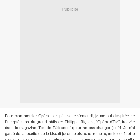
Publicité
Pour mon premier Opéra... en pâtisserie s'entend!, je me suis inspirée de
l'interprétation du grand pâtissier Philippe Rigollot, "Opéra d'Eté", trouvée
dans le magazine "Fou de Pâtisserie" (pour ne pas changer:-) n°4. Je n'ai
gardé de la recette que le biscuit joconde pistache, remplaçant le confit et le
crémeux fraise par la framboise, et le crémeux yuzu par la vanille,