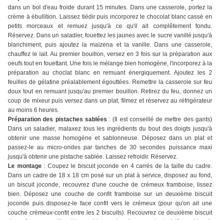
dans un bol d'eau froide durant 15 minutes. Dans une casserole, portez la
crème à ébullition. Laissez tiédir puis incorporez le chocolat blanc cassé en
petits morceaux et remuez jusqu'à ce qu'il ait complêtement fondu.
Réservez. Dans un saladier, fouettez les jaunes avec le sucre vanillé jusqu'à
blanchiment, puis ajoutez la maïzena et la vanille. Dans une casserole,
chauffez le lait. Au premier bouillon, versez en 3 fois sur la préparation aux
oeufs tout en fouettant. Une fois le mélange bien homogène, l'incorporez à la
préparation au choclat blanc en remuant énergiquement. Ajoutez les 2
feuilles de gélatine préalablement égouttées. Remettre la casserole sur feu
doux tout en remuant jusqu'au premier bouillon. Retirez du feu, donnez un
coup de mixeur puis versez dans un plat, filmez et réservez au réfrigérateur
au moins 6 heures.
Préparation des pistaches sablées
: (Il est conseillé de mettre des gants)
Dans un saladier, malaxez tous les ingrédients du bout des doigts jusqu'à
obtenir une masse homogène et sablonneuse. Déposez dans un plat et
passez-le au micro-ondes par tanches de 30 secondes puissance maxi
jusqu'à obtenir une pistache sablée. Laissez refroidir. Réservez.
Le montage
: Coupez le biscuit joconde en 4 carrés de la taille du cadre.
Dans un cadre de 18 x 18 cm posé sur un plat à service, disposez au fond,
un biscuit joconde, recouvrez d'une couche de crémeux framboise, lissez
bien. Déposez une couche de confit framboise sur un deuxième biscuit
joconde puis disposez-le face confit vers le crémeux (pour qu'on ait une
couche crémeux-confit entre les 2 biscuits). Recouvrez ce deuxième biscuit