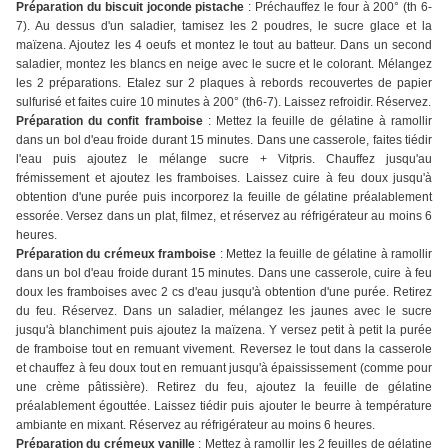
Préparation du biscuit joconde pistache
: Préchauffez le four à 200° (th 6-
7). Au dessus d'un saladier, tamisez les 2 poudres, le sucre glace et la
maïzena. Ajoutez les 4 oeufs et montez le tout au batteur. Dans un second
saladier, montez les blancs en neige avec le sucre et le colorant. Mélangez
les 2 préparations. Etalez sur 2 plaques à rebords recouvertes de papier
sulfurisé et faites cuire 10 minutes à 200° (th6-7). Laissez refroidir. Réservez.
Préparation du confit framboise
: Mettez la feuille de gélatine à ramollir
dans un bol d'eau froide durant 15 minutes. Dans une casserole, faites tiédir
l'eau puis ajoutez le mélange sucre + Vitpris. Chauffez jusqu'au
frémissement et ajoutez les framboises. Laissez cuire à feu doux jusqu'à
obtention d'une purée puis incorporez la feuille de gélatine préalablement
essorée. Versez dans un plat, filmez, et réservez au réfrigérateur au moins 6
heures.
Préparation du crémeux framboise
: Mettez la feuille de gélatine à ramollir
dans un bol d'eau froide durant 15 minutes. Dans une casserole, cuire à feu
doux les framboises avec 2 cs d'eau jusqu'à obtention d'une purée. Retirez
du feu. Réservez. Dans un saladier, mélangez les jaunes avec le sucre
jusqu'à blanchiment puis ajoutez la maïzena. Y versez petit à petit la purée
de framboise tout en remuant vivement. Reversez le tout dans la casserole
et chauffez à feu doux tout en remuant jusqu'à épaississement (comme pour
une crème pâtissière). Retirez du feu, ajoutez la feuille de gélatine
préalablement égouttée. Laissez tiédir puis ajouter le beurre à température
ambiante en mixant. Réservez au réfrigérateur au moins 6 heures.
Préparation du crémeux vanille
: Mettez à ramollir les 2 feuilles de gélatine